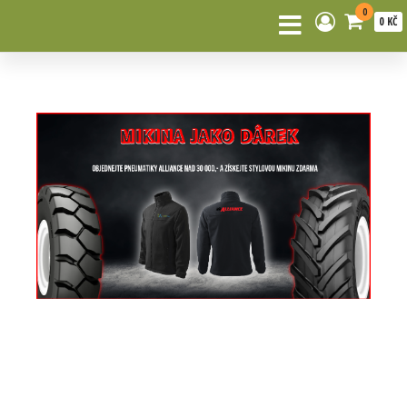
0
0 KČ