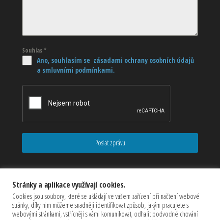
Souhlas
*
Ano, souhlasím se zásadami ochrany osobních údajů
a smluvními podmínkami.
Poslat zprávu
Stránky a aplikace využívají cookies.
Cookies jsou soubory, které se ukládají ve vašem zařízení při načtení webové
stránky, díky nim můžeme snadněji identifikovat způsob, jakým pracujete s
webovými stránkami, vstřícněji s vámi komunikovat, odhalit podvodné chování