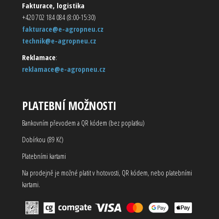
Fakturace, logistika
+420 702 184 084 (8:00-15:30)
fakturace@e-agropneu.cz
technik@e-agropneu.cz
Reklamace
:
reklamace@e-agropneu.cz
PLATEBNÍ MOŽNOSTI
Bankovním převodem a QR kódem (bez poplatku)
Dobírkou (89 Kč)
Platebními kartami
Na prodejně je možné platit v hotovosti, QR kódem, nebo platebními
kartami.