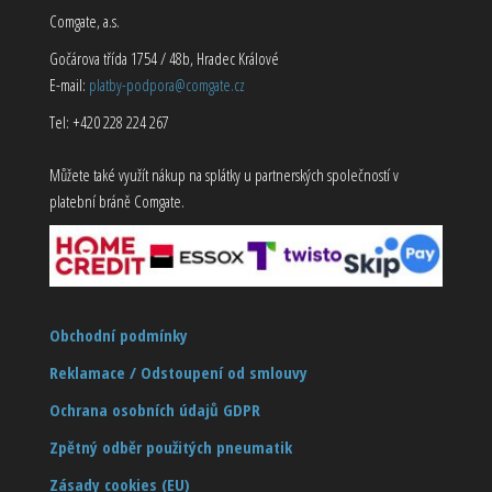
Comgate, a.s.
Gočárova třída 1754 / 48b, Hradec Králové
E-mail:
platby-podpora@comgate.cz
Tel: +420 228 224 267
Můžete také využít nákup na splátky u partnerských společností v
platební bráně Comgate.
Obchodní podmínky
Reklamace / Odstoupení od smlouvy
Ochrana osobních údajů GDPR
Zpětný odběr použitých pneumatik
Zásady cookies (EU)