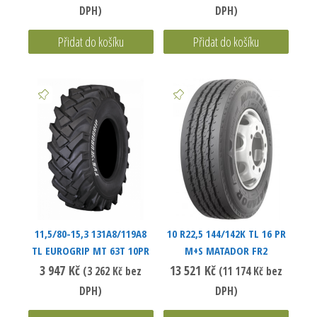
DPH)
DPH)
Přidat do košíku
Přidat do košíku
11,5/80-15,3 131A8/119A8
10 R22,5 144/142K TL 16 PR
TL EUROGRIP MT 63T 10PR
M+S MATADOR FR2
3 947
Kč
13 521
Kč
(
3 262
Kč
bez
(
11 174
Kč
bez
DPH)
DPH)