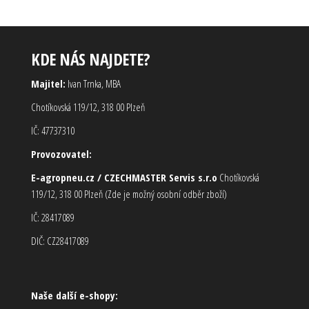
KDE NÁS NAJDETE?
Majitel:
Ivan Trnka, MBA
Chotíkovská 119/12, 318 00 Plzeň
IČ: 47737310
Provozovatel:
E-agropneu.cz / CZECHMASTER Servis s.r.o
Chotíkovská
119/12, 318 00 Plzeň (Zde je možný osobní odběr zboží)
IČ: 28417089
DIČ: CZ28417089
Naše další e-shopy: