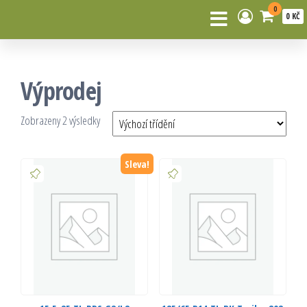
0
0 KČ
Výprodej
Zobrazeny 2 výsledky
Sleva!