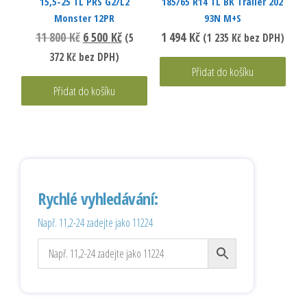
15,5-25 TL PRS G2/L2
185/65 R14 TL BK Trailer 202
Monster 12PR
93N M+S
11 800
Kč
6 500
Kč
1 494
Kč
(
5
(
1 235
Kč
bez DPH)
372
Kč
bez DPH)
Přidat do košíku
Přidat do košíku
Rychlé vyhledávání:
Např. 11,2-24 zadejte jako 11224