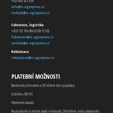
+420 602 421 859
info@e-agropneu.cz
technik@e-agropneu.cz
Fakturace, logistika
+420 702 184 084 (8:00-15:30)
fakturace@e-agropneu.cz
technik@e-agropneu.cz
Reklamace
:
reklamace@e-agropneu.cz
PLATEBNÍ MOŽNOSTI
Bankovním převodem a QR kódem (bez poplatku)
Dobírkou (89 Kč)
Platebními kartami
Na prodejně je možné platit v hotovosti, QR kódem, nebo platebními