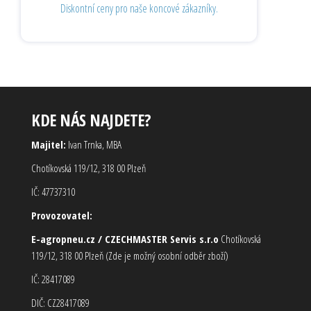
Diskontní ceny pro naše koncové zákazníky.
KDE NÁS NAJDETE?
Majitel:
Ivan Trnka, MBA
Chotíkovská 119/12, 318 00 Plzeň
IČ: 47737310
Provozovatel:
E-agropneu.cz / CZECHMASTER Servis s.r.o
Chotíkovská
119/12, 318 00 Plzeň (Zde je možný osobní odběr zboží)
IČ: 28417089
DIČ: CZ28417089