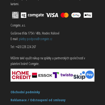
kartami.
Comgate, a.s.
Gočárova třída 1754 / 48b, Hradec Králové
E-mail:
platby-podpora@comgate.cz
Tel: +420 228 224 267
Můžete také využít nákup na splátky u partnerských společností v
platební bráně Comgate.
Obchodní podmínky
Reklamace / Odstoupení od smlouvy