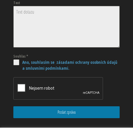
Text
Souhlas
*
Ano, souhlasím se zásadami ochrany osobních údajů
a smluvními podmínkami.
Poslat zprávu