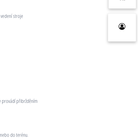
vedení stroje
e provádí přibržděním
u nebo do terénu.