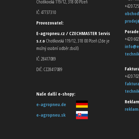
Chotíkovská 119/12, 318 00 Plzeň
+420 725
IČ: 47737310
obchod
prodej
Provozovatel:
Porade
E-agropneu.cz / CZECHMASTER Servis
+420 602
s.r.o
Chotíkovská 119/12, 318 00 Plzeň (Zde je
info@e
možný osobní odběr zboží)
techni
IČ: 28417089
Faktura
DIČ: CZ28417089
+420 702
faktur
techni
Naše další e-shopy:
Reklam
e-agropneu.de
reklam
e-agropneu.sk