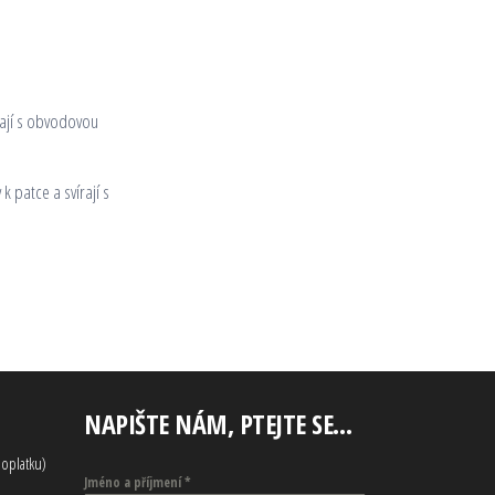
írají s obvodovou
 patce a svírají s
NAPIŠTE NÁM, PTEJTE SE…
oplatku)
Jméno a příjmení
*