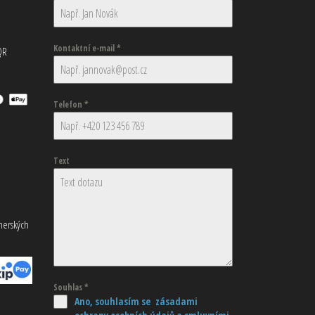
Kontaktní e-mail
*
QR
Telefon
*
Text
tnerských
Souhlas
*
Ano, souhlasím se zásadami