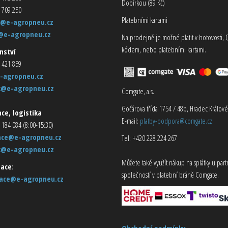
Dobírkou (89 Kč)
 709 250
Platebními kartami
@e-agropneu.cz
@e-agropneu.cz
Na prodejně je možné platit v hotovosti, 
kódem, nebo platebními kartami.
nství
 421 859
-agropneu.cz
k@e-agropneu.cz
Comgate, a.s.
Gočárova třída 1754 / 48b, Hradec Králové
ce, logistika
E-mail:
platby-podpora@comgate.cz
 184 084 (8:00-15:30)
ace@e-agropneu.cz
Tel: +420 228 224 267
k@e-agropneu.cz
Můžete také využít nákup na splátky u par
ace
:
společností v platební bráně Comgate.
ace@e-agropneu.cz