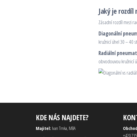
Jaký je rozdí
Zásadní rozdíl mezi ra
Diagonální pneum
kružnicí úhel 30 – 40 
Radiální pneumat
obvodouvou kružnicí úh
KDE NÁS NAJDETE?
KON
Majitel:
Ivan Trnka, MBA
Obcho
+420 735