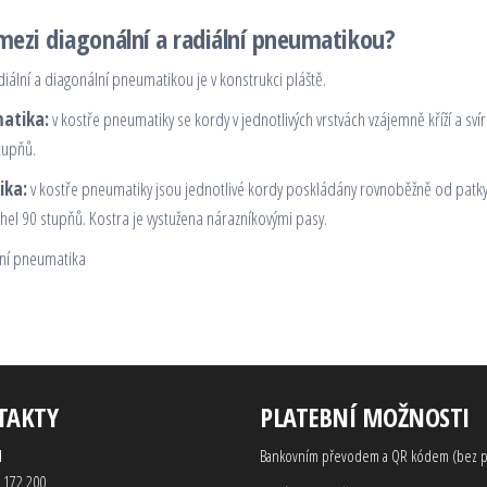
l mezi diagonální a radiální pneumatikou?
diální a diagonální pneumatikou je v konstrukci pláště.
atika:
v kostře pneumatiky se kordy v jednotlivých vrstvách vzájemně kříží a sv
stupňů.
ika:
v kostře pneumatiky jsou jednotlivé kordy poskládány rovnoběžně od patky k
el 90 stupňů. Kostra je vystužena nárazníkovými pasy.
TAKTY
PLATEBNÍ MOŽNOSTI
d
Bankovním převodem a QR kódem (bez p
 172 200