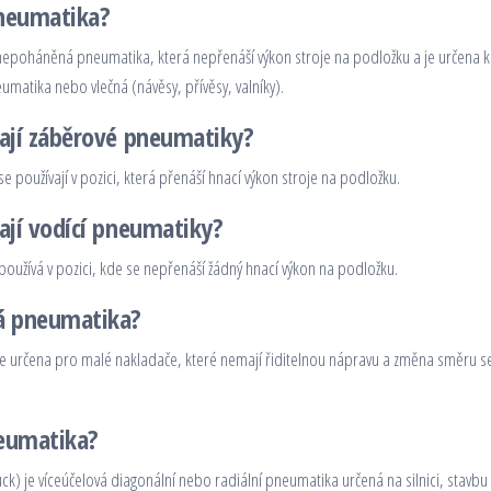
pneumatika?
nepoháněná pneumatika, která nepřenáší výkon stroje na podložku a je určena k 
eumatika nebo vlečná (návěsy, přívěsy, valníky).
ají záběrové pneumatiky?
 používají v pozici, která přenáší hnací výkon stroje na podložku.
ají vodící pneumatiky?
oužívá v pozici, kde se nepřenáší žádný hnací výkon na podložku.
á pneumatika?
 určena pro malé nakladače, které nemají řiditelnou nápravu a změna směru s
eumatika?
ck) je víceúčelová diagonální nebo radiální pneumatika určená na silnici, stavb