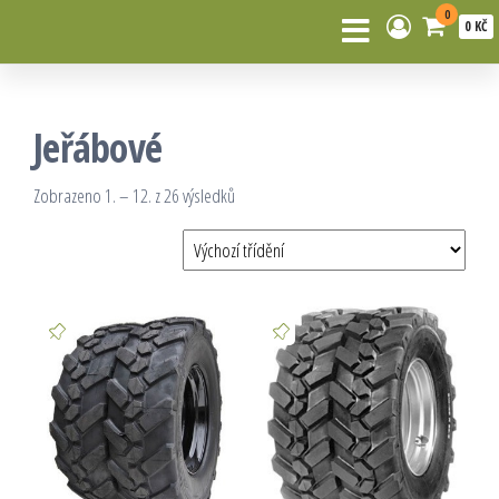
0
0 KČ
Jeřábové
Zobrazeno 1. – 12. z 26 výsledků