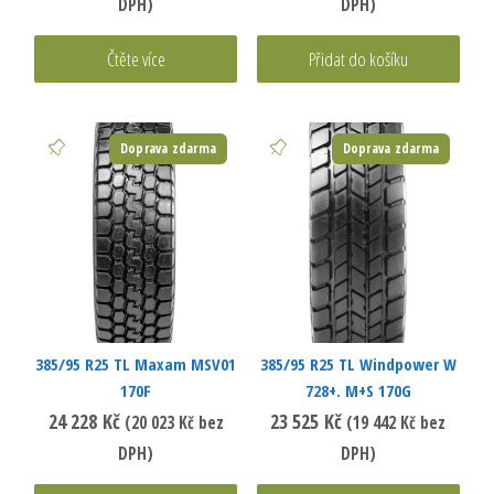
DPH)
DPH)
Čtěte více
Přidat do košíku
Doprava zdarma
Doprava zdarma
385/95 R25 TL Maxam MSV01
385/95 R25 TL Windpower W
170F
728+. M+S 170G
24 228
Kč
23 525
Kč
(
20 023
Kč
bez
(
19 442
Kč
bez
DPH)
DPH)