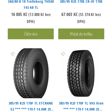
340/80 R 18 Trelleborg TH500
385/95 R25 170E CR-01 170E
143 A8 TL
16 805
Kč
67 003
Kč
(
13 888
Kč
bez
(
55 374
Kč
bez
DPH)
DPH)
Čtěte více
Přidat do košíku
385/95 R25 170F TL ETCRANE
385/95 R25 170F TL VHS Kran
E2 *** *** 170 F 14.00R 25
*** *** 170 F 14.00R 25