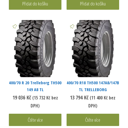
Přidat do košíku
Přidat do košíku
400/70 R 20 Trelleborg TH500
400/70 R18 TH500 147A8/147B
149 A8 TL
TL TRELLEBORG
19 036
Kč
13 794
Kč
(
15 732
Kč
bez
(
11 400
Kč
bez
DPH)
DPH)
Čtěte více
Čtěte více