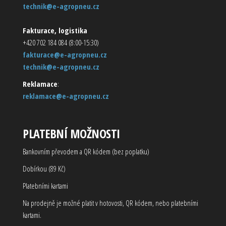
technik@e-agropneu.cz
Fakturace, logistika
+420 702 184 084 (8:00-15:30)
fakturace@e-agropneu.cz
technik@e-agropneu.cz
Reklamace
:
reklamace@e-agropneu.cz
PLATEBNÍ MOŽNOSTI
Bankovním převodem a QR kódem (bez poplatku)
Dobírkou (89 Kč)
Platebními kartami
Na prodejně je možné platit v hotovosti, QR kódem, nebo platebními
kartami.