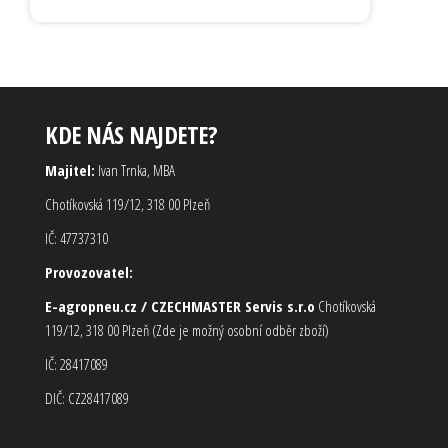
KDE NÁS NAJDETE?
Majitel:
Ivan Trnka, MBA
Chotíkovská 119/12, 318 00 Plzeň
IČ: 47737310
Provozovatel:
E-agropneu.cz / CZECHMASTER Servis s.r.o
Chotíkovská
119/12, 318 00 Plzeň (Zde je možný osobní odběr zboží)
IČ: 28417089
DIČ: CZ28417089