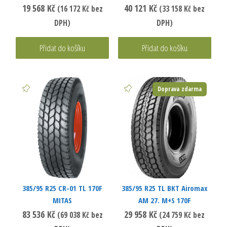
TECHKING
BRIDGESTONE
19 568
Kč
40 121
Kč
(
16 172
Kč
bez
(
33 158
Kč
bez
DPH)
DPH)
Přidat do košíku
Přidat do košíku
Doprava zdarma
385/95 R25 CR-01 TL 170F
385/95 R25 TL BKT Airomax
MITAS
AM 27. M+S 170F
83 536
Kč
29 958
Kč
(
69 038
Kč
bez
(
24 759
Kč
bez