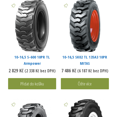
10-16,5 S-600 10PR TL
10-16,5 SK02 TL 135A3 10PR
Armpower
MITAS
2 829
Kč
7 486
Kč
(
2 338
Kč
bez DPH)
(
6 187
Kč
bez DPH)
Přidat do košíku
Čtěte více