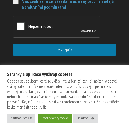
Ano, souhlasím se zásadami ochrany osobních údajů
a smluvními podmínkami.
Poslat zprávu
Stránky a aplikace využívají cookies.
Cookies jsou soubory, které se ukládají ve vašem zařízení při načtení webové
stránky, díky nim můžeme snadněji identifikovat způsob, jakým pracujete s
webovými stránkami, vstřícněji s vámi komunikovat, odhalit podvodné chování
nebo cílit marketingové aktivity. Typy cookies a podrobnější informace naleznete
popsané níže, můžete si zde zvolit svou preferovanou variantu. Souhlas můžete
kdykoliv změnit nebo zrušit.
Copyrights © 2026 CZECHMASTER Servis s.r.o (Všechna práva
vyhrazena)
Nastavení Cookies
Povolit všechny cookies
Odmítnout vše