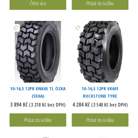
Čtěte více
Přidat do košíku
10-16,5 12PR KNK65 TL ÖZKA
10-16,5 12PR VK601
(SEHA)
ROCKSTONE TYRE
3 894
Kč
4 284
Kč
(
3 218
Kč
bez DPH)
(
3 540
Kč
bez DPH)
Přidat do košíku
Přidat do košíku