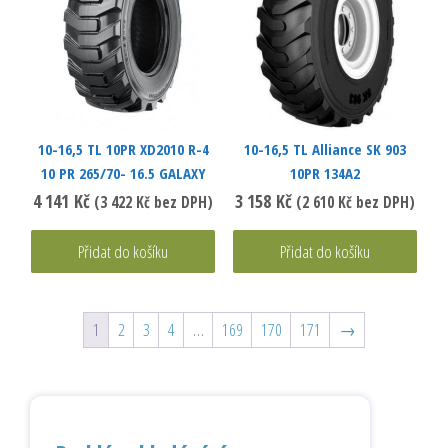
10-16,5 TL 10PR XD2010 R-4
10-16,5 TL Alliance SK 903
10 PR 265/70- 16.5 GALAXY
10PR 134A2
4 141
Kč
3 158
Kč
(
3 422
Kč
bez DPH)
(
2 610
Kč
bez DPH)
Přidat do košíku
Přidat do košíku
1
2
3
4
…
169
170
171
→