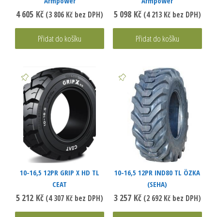
Armpower
Armpower
4 605
Kč
5 098
Kč
(
3 806
Kč
bez DPH)
(
4 213
Kč
bez DPH)
Přidat do košíku
Přidat do košíku
10-16,5 12PR GRIP X HD TL
10-16,5 12PR IND80 TL ÖZKA
CEAT
(SEHA)
5 212
Kč
3 257
Kč
(
4 307
Kč
bez DPH)
(
2 692
Kč
bez DPH)