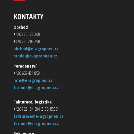
KONTAKTY
Obchod
+420 735 172 200
+420 725 709 250
obchod@e-agropneu.cz
prodej@e-agropneu.cz
Poradenství
+420 602 421 859
info@e-agropneu.cz
technik@e-agropneu.cz
Fakturace, logistika
+420 702 184 084 (8:00-15:30)
fakturace@e-agropneu.cz
technik@e-agropneu.cz
Reklamace
: