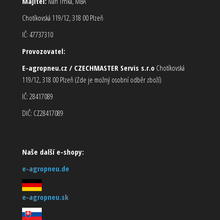
Majitel:
Ivan Trnka, MBA
Chotíkovská 119/12, 318 00 Plzeň
IČ: 47737310
Provozovatel:
E-agropneu.cz / CZECHMASTER Servis s.r.o
Chotíkovská
119/12, 318 00 Plzeň (Zde je možný osobní odběr zboží)
IČ: 28417089
DIČ: CZ28417089
Naše další e-shopy:
e-agropneu.de
e-agropneu.sk