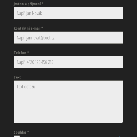
Jméno a příjmení
*
Kontaktní e-mail
*
Telefon
*
Text
Souhlas
*