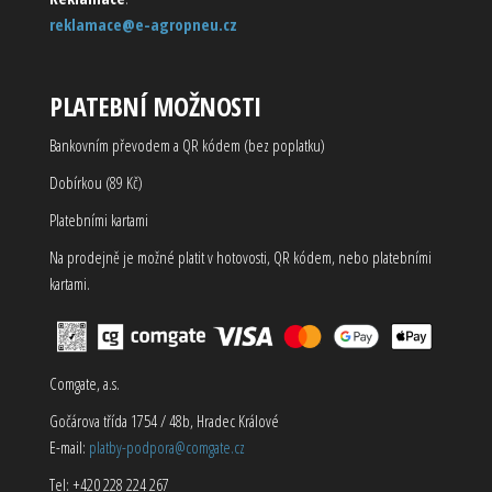
reklamace@e-agropneu.cz
PLATEBNÍ MOŽNOSTI
Bankovním převodem a QR kódem (bez poplatku)
Dobírkou (89 Kč)
Platebními kartami
Na prodejně je možné platit v hotovosti, QR kódem, nebo platebními
kartami.
Comgate, a.s.
Gočárova třída 1754 / 48b, Hradec Králové
E-mail:
platby-podpora@comgate.cz
Tel: +420 228 224 267