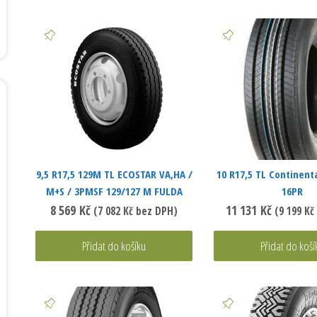
9,5 R17,5 129M TL ECOSTAR VA,HA /
10 R17,5 TL Continent
M+S / 3PMSF 129/127 M FULDA
16PR
8 569
Kč
11 131
Kč
(
7 082
Kč
bez DPH)
(
9 199
Kč
Přidat do košíku
Přidat do koší