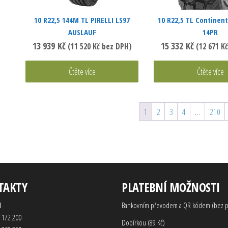
10 R22,5 144M TL PIRELLI LS97
10 R22,5 TL Continent
AUSLAUF
14PR
13 939
Kč
15 332
Kč
(
11 520
Kč
bez DPH)
(
12 671
Kč
Čtěte více
Čtěte více
1
2
3
4
…
210
TAKTY
PLATEBNÍ MOŽNOSTI
d
Bankovním převodem a QR kódem (bez p
 172 200
Dobírkou (89 Kč)