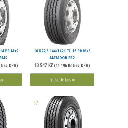
 14 PR M+S
10 R22,5 144/142K TL 16 PR M+S
 RMS
MATADOR FR2
13 547
Kč
bez DPH)
(
11 196
Kč
bez DPH)
ku
Přidat do košíku