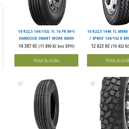
10 R22,5 144/142L TL 16 PR M+S
10 R22,5 144K TL M840
HANKOOK SMART WORK AM09
/ 3PMSF 144/142 K B
14 387
Kč
12 623
Kč
(
11 890
Kč
bez DPH)
(
10 432
Kč
Přidat do košíku
Přidat do koší