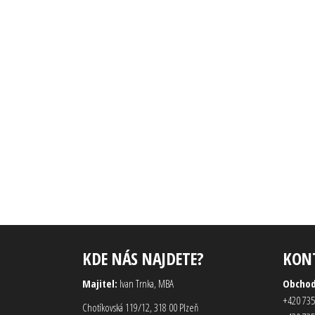
KDE NÁS NAJDETE?
KON
Majitel:
Ivan Trnka, MBA
Obcho
+420 735
Chotíkovská 119/12, 318 00 Plzeň