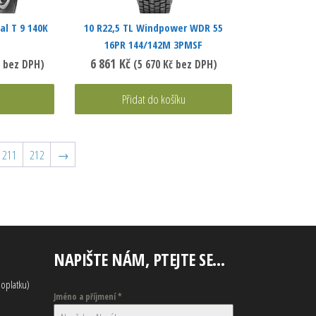
al T 9 140K
10 R22,5 TL Windpower WDR 55
16PR 144/142M 3PMSF
6 861
Kč
bez DPH)
(
5 670
Kč
bez DPH)
Přidat do košíku
211
212
→
NAPIŠTE NÁM, PTEJTE SE…
oplatku)
Jméno a příjmení
*