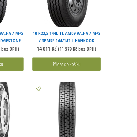
 VA,HA / M+S
10 R22,5 144L TL AM09 VA,HA / M+S
RIDGESTONE
/ 3PMSF 144/142 L HANKOOK
14 011
Kč
bez DPH)
(
11 579
Kč
bez DPH)
ku
Přidat do košíku