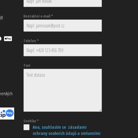
Kontaktní e-mail
*
QR
Telefon
*
Text
tnerských
Souhlas
*
Ano, souhlasím se zásadami
ochrany osobních údajů
a smluvními