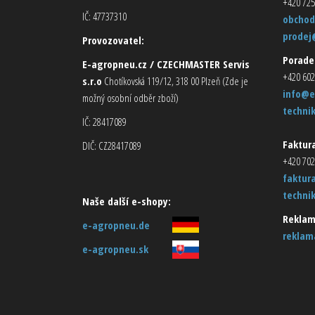
+420 725
IČ: 47737310
obchod
prodej
Provozovatel:
Porade
E-agropneu.cz / CZECHMASTER Servis
+420 602
s.r.o
Chotíkovská 119/12, 318 00 Plzeň (Zde je
info@e
možný osobní odběr zboží)
techni
IČ: 28417089
Faktura
DIČ: CZ28417089
+420 702
faktur
techni
Naše další e-shopy:
Reklam
e-agropneu.de
reklam
e-agropneu.sk