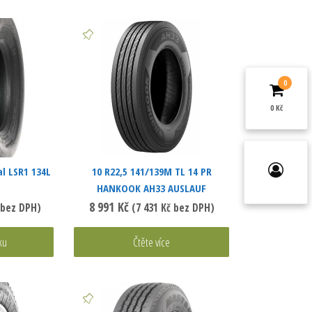
0
0 Kč
al LSR1 134L
10 R22,5 141/139M TL 14 PR
HANKOOK AH33 AUSLAUF
8 991
Kč
bez DPH)
(
7 431
Kč
bez DPH)
ku
Čtěte více