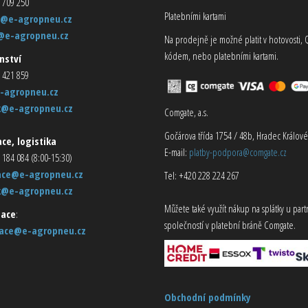
 709 250
Platebními kartami
@e-agropneu.cz
@e-agropneu.cz
Na prodejně je možné platit v hotovosti, 
kódem, nebo platebními kartami.
nství
 421 859
-agropneu.cz
k@e-agropneu.cz
Comgate, a.s.
Gočárova třída 1754 / 48b, Hradec Králové
ce, logistika
E-mail:
platby-podpora@comgate.cz
 184 084 (8:00-15:30)
ace@e-agropneu.cz
Tel: +420 228 224 267
k@e-agropneu.cz
Můžete také využít nákup na splátky u par
ace
:
společností v platební bráně Comgate.
ace@e-agropneu.cz
Obchodní podmínky