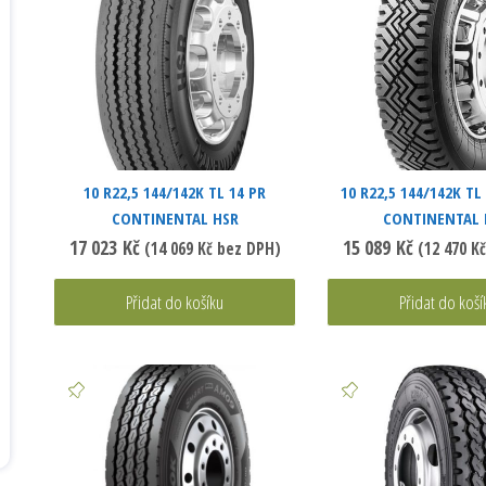
10 R22,5 144/142K TL 14 PR
10 R22,5 144/142K TL
CONTINENTAL HSR
CONTINENTAL
17 023
Kč
15 089
Kč
(
14 069
Kč
bez DPH)
(
12 470
Kč
Přidat do košíku
Přidat do koší