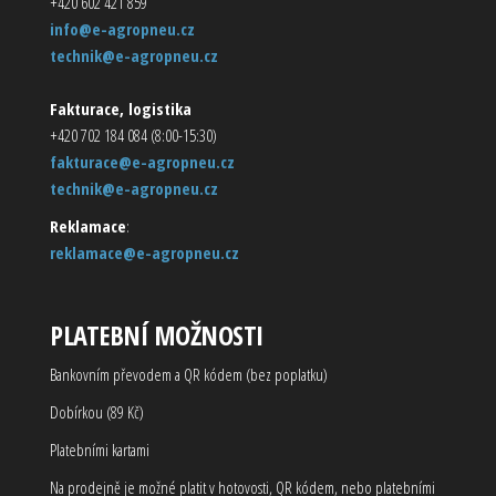
+420 602 421 859
info@e-agropneu.cz
technik@e-agropneu.cz
Fakturace, logistika
+420 702 184 084 (8:00-15:30)
fakturace@e-agropneu.cz
technik@e-agropneu.cz
Reklamace
:
reklamace@e-agropneu.cz
PLATEBNÍ MOŽNOSTI
Bankovním převodem a QR kódem (bez poplatku)
Dobírkou (89 Kč)
Platebními kartami
Na prodejně je možné platit v hotovosti, QR kódem, nebo platebními