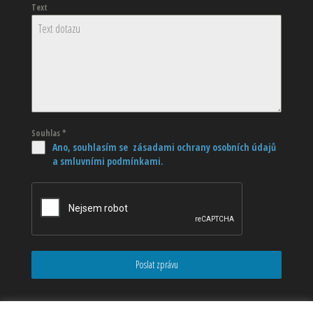
Text
Souhlas
*
Ano, souhlasím se zásadami ochrany osobních údajů
a smluvními podmínkami.
Poslat zprávu