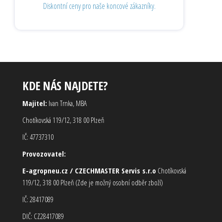
Diskontní ceny pro naše koncové zákazníky.
KDE NÁS NAJDETE?
Majitel:
Ivan Trnka, MBA
Chotíkovská 119/12, 318 00 Plzeň
IČ: 47737310
Provozovatel:
E-agropneu.cz / CZECHMASTER Servis s.r.o
Chotíkovská
119/12, 318 00 Plzeň (Zde je možný osobní odběr zboží)
IČ: 28417089
DIČ: CZ28417089