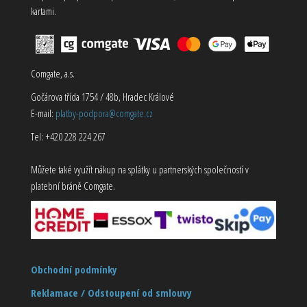
kartami.
Comgate, a.s.
Gočárova třída 1754 / 48b, Hradec Králové
E-mail:
platby-podpora@comgate.cz
Tel: +420 228 224 267
Můžete také využít nákup na splátky u partnerských společností v
platební bráně Comgate.
Obchodní podmínky
Reklamace / Odstoupení od smlouvy