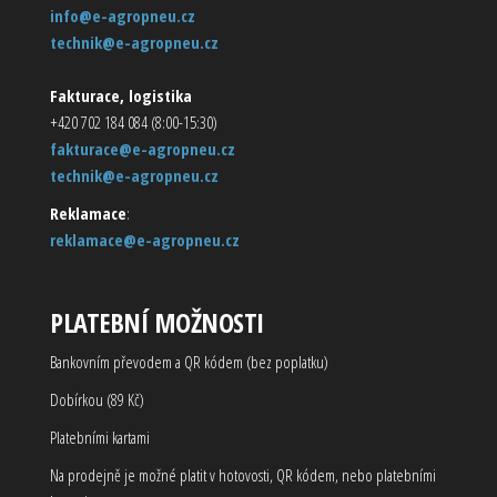
info@e-agropneu.cz
technik@e-agropneu.cz
Fakturace, logistika
+420 702 184 084 (8:00-15:30)
fakturace@e-agropneu.cz
technik@e-agropneu.cz
Reklamace
:
reklamace@e-agropneu.cz
PLATEBNÍ MOŽNOSTI
Bankovním převodem a QR kódem (bez poplatku)
Dobírkou (89 Kč)
Platebními kartami
Na prodejně je možné platit v hotovosti, QR kódem, nebo platebními