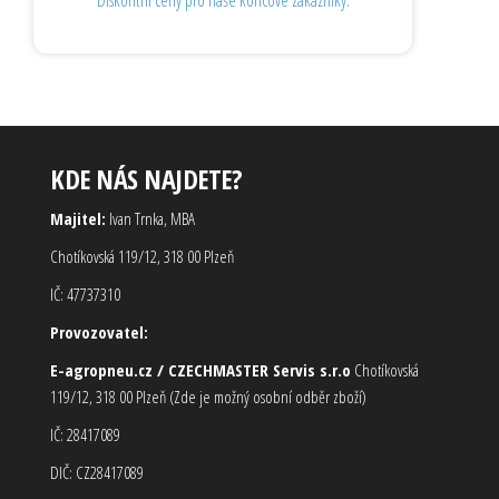
KDE NÁS NAJDETE?
Majitel:
Ivan Trnka, MBA
Chotíkovská 119/12, 318 00 Plzeň
IČ: 47737310
Provozovatel:
E-agropneu.cz / CZECHMASTER Servis s.r.o
Chotíkovská
119/12, 318 00 Plzeň (Zde je možný osobní odběr zboží)
IČ: 28417089
DIČ: CZ28417089