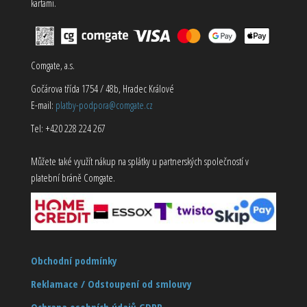
kartami.
Comgate, a.s.
Gočárova třída 1754 / 48b, Hradec Králové
E-mail:
platby-podpora@comgate.cz
Tel: +420 228 224 267
Můžete také využít nákup na splátky u partnerských společností v
platební bráně Comgate.
Obchodní podmínky
Reklamace / Odstoupení od smlouvy