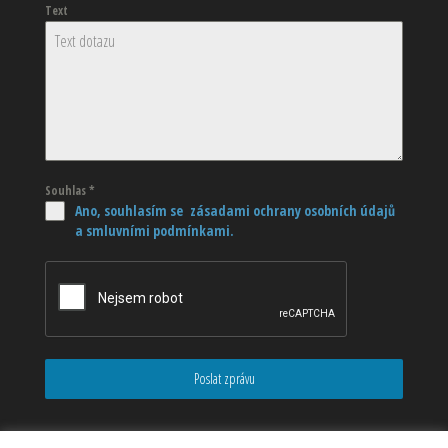
Text
Souhlas
*
Ano, souhlasím se zásadami ochrany osobních údajů
a smluvními podmínkami.
Poslat zprávu