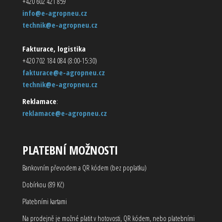
+420 602 421 859
info@e-agropneu.cz
technik@e-agropneu.cz
Fakturace, logistika
+420 702 184 084 (8:00-15:30)
fakturace@e-agropneu.cz
technik@e-agropneu.cz
Reklamace
:
reklamace@e-agropneu.cz
PLATEBNÍ MOŽNOSTI
Bankovním převodem a QR kódem (bez poplatku)
Dobírkou (89 Kč)
Platebními kartami
Na prodejně je možné platit v hotovosti, QR kódem, nebo platebními