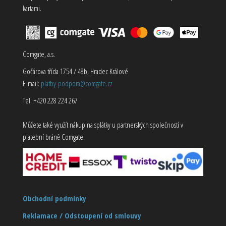
kartami.
Comgate, a.s.
Gočárova třída 1754 / 48b, Hradec Králové
E-mail:
platby-podpora@comgate.cz
Tel: +420 228 224 267
Můžete také využít nákup na splátky u partnerských společností v
platební bráně Comgate.
Obchodní podmínky
Reklamace / Odstoupení od smlouvy