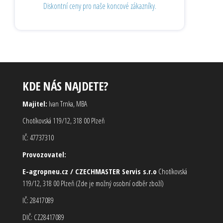
Diskontní ceny pro naše koncové zákazníky.
KDE NÁS NAJDETE?
Majitel:
Ivan Trnka, MBA
Chotíkovská 119/12, 318 00 Plzeň
IČ: 47737310
Provozovatel:
E-agropneu.cz / CZECHMASTER Servis s.r.o
Chotíkovská
119/12, 318 00 Plzeň (Zde je možný osobní odběr zboží)
IČ: 28417089
DIČ: CZ28417089