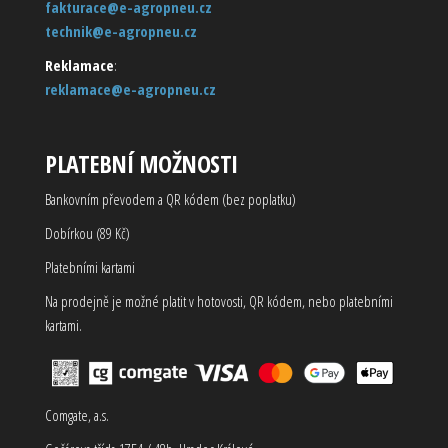
fakturace@e-agropneu.cz
technik@e-agropneu.cz
Reklamace
:
reklamace@e-agropneu.cz
PLATEBNÍ MOŽNOSTI
Bankovním převodem a QR kódem (bez poplatku)
Dobírkou (89 Kč)
Platebními kartami
Na prodejně je možné platit v hotovosti, QR kódem, nebo platebními
kartami.
Comgate, a.s.