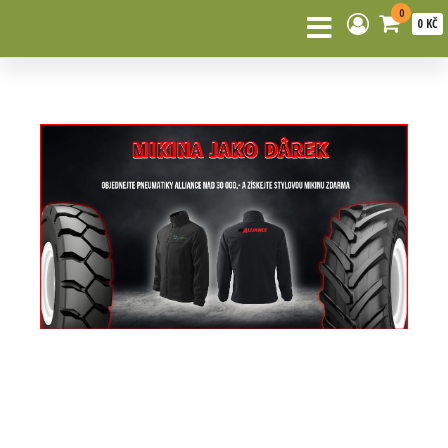
0
0 KČ