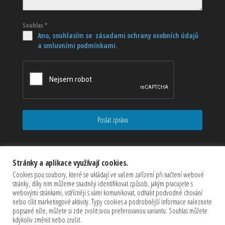
Souhlas
*
Ano, souhlasím se zásadami ochrany osobních údajů
a smluvními podmínkami.
Poslat zprávu
Stránky a aplikace využívají cookies.
Cookies jsou soubory, které se ukládají ve vašem zařízení při načtení webové
stránky, díky nim můžeme snadněji identifikovat způsob, jakým pracujete s
webovými stránkami, vstřícněji s vámi komunikovat, odhalit podvodné chování
nebo cílit marketingové aktivity. Typy cookies a podrobnější informace naleznete
popsané níže, můžete si zde zvolit svou preferovanou variantu. Souhlas můžete
kdykoliv změnit nebo zrušit.