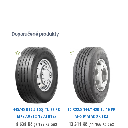
Doporučené produkty
445/45 R19,5 160J TL 22 PR
10 R22,5 144/142K TL 16 PR
M+S AUSTONE ATH135
M+S MATADOR FR2
8 638
Kč
13 511
Kč
(
7 139
Kč
bez
(
11 166
Kč
bez