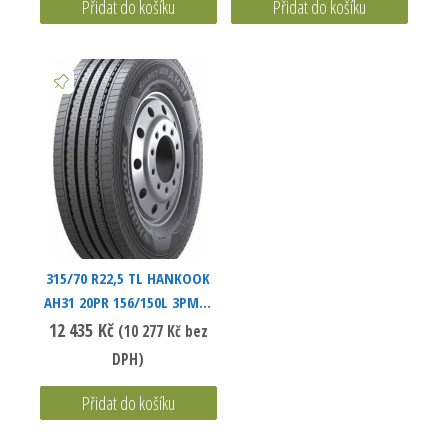
Přidat do košíku
Přidat do košíku
315/70 R22,5 TL HANKOOK
AH31 20PR 156/150L 3PMSF
DOT22
12 435
Kč
(
10 277
Kč
bez
DPH)
Přidat do košíku