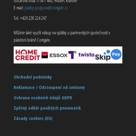
Gočárova třída 1754 / 48b, Hradec Králové
E-mail:
platby-podpora@comgate.cz
Tel: +420 228 224 267
Můžete také využít nákup na splátky u partnerských společností v
platební bráně Comgate.
Obchodní podmínky
Reklamace / Odstoupení od smlouvy
Ochrana osobních údajů GDPR
Zpětný odběr použitých pneumatik
Zásady cookies (EU)