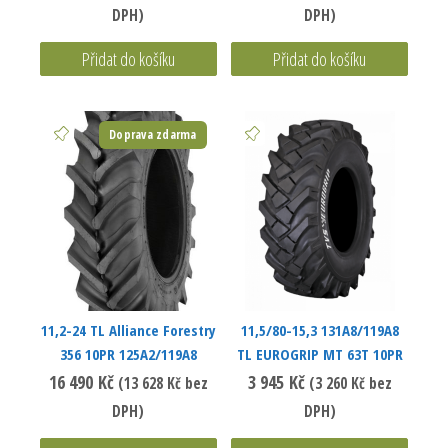
DPH)
DPH)
Přidat do košíku
Přidat do košíku
Doprava zdarma
11,2-24 TL Alliance Forestry
11,5/80-15,3 131A8/119A8
356 10PR 125A2/119A8
TL EUROGRIP MT 63T 10PR
16 490
Kč
3 945
Kč
(
13 628
Kč
bez
(
3 260
Kč
bez
DPH)
DPH)