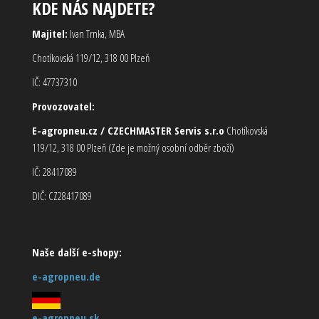
KDE NÁS NAJDETE?
Majitel:
Ivan Trnka, MBA
Chotíkovská 119/12, 318 00 Plzeň
IČ: 47737310
Provozovatel:
E-agropneu.cz / CZECHMASTER Servis s.r.o
Chotíkovská
119/12, 318 00 Plzeň (Zde je možný osobní odběr zboží)
IČ: 28417089
DIČ: CZ28417089
Naše další e-shopy:
e-agropneu.de
e-agropneu.sk