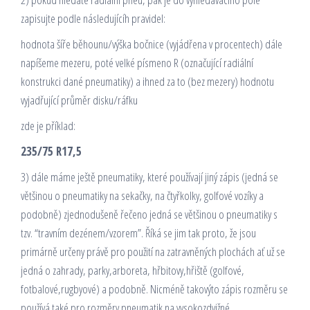
zapisujte podle následujícíh pravidel:
hodnota šíře běhounu/výška bočnice (vyjádřena v procentech) dále
napíšeme mezeru, poté velké písmeno R (označující radiální
konstrukci dané pneumatiky) a ihned za to (bez mezery) hodnotu
vyjadřující průměr disku/ráfku
zde je příklad:
235/75 R17,5
3) dále máme ještě pneumatiky, které používají jiný zápis (jedná se
většinou o pneumatiky na sekačky, na čtyřkolky, golfové vozíky a
podobně) zjednodušeně řečeno jedná se většinou o pneumatiky s
tzv. “travním dezénem/vzorem”. Říká se jim tak proto, že jsou
primárně určeny právě pro použití na zatravněných plochách ať už se
jedná o zahrady, parky,arboreta, hřbitovy,hřiště (golfové,
fotbalové,rugbyové) a podobně. Nicméně takovýto zápis rozměru se
používá také pro rozměry pneumatik na vysokozdvižné