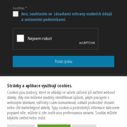
Souhlas
*
Ano, souhlasím se zásadami ochrany osobních údajů
a smluvními podmínkami.
Poslat zprávu
Stránky a aplikace využívají cookies.
Cookies jsou soubory, které se ukládají ve vašem zařízení při načtení webové
stránky, díky nim můžeme snadněji identifikovat způsob, jakým pracujete s
webovými stránkami, vstřícněji s vámi komunikovat, odhalit podvodné chování
nebo cílit marketingové aktivity. Typy cookies a podrobnější informace naleznete
popsané níže, můžete si zde zvolit svou preferovanou variantu. Souhlas můžete
kdykoliv změnit nebo zrušit.
Copyrights © 2026 CZECHMASTER Servis s.r.o (Všechna práva