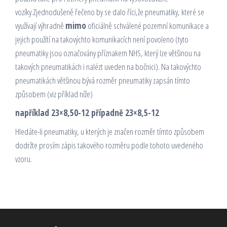
vozíky.Zjednodušeně řečeno by se dalo říci,že pneumatiky, které se
využívají výhradně
mimo
oficiálně schválené pozemní komunikace a
jejich použítí na takovýchto komunikacích není povoleno (tyto
pneumatiky jsou označovány příznakem NHS, který lze většinou na
takových pneumatikách i nalézt uveden na bočnici). Na takovýchto
pneumatikách většinou bývá rozměr pneumatiky zapsán tímto
způsobem (viz příklad níže)
například 23×8,50-12 případně 23×8,5-12
Hledáte-li pneumatiky, u kterých je značen rozměr tímto způsobem
dodržte prosím zápis takového rozměru podle tohoto uvedeného
vzoru.