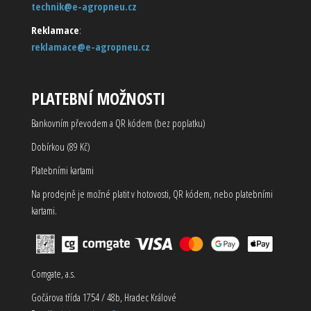
technik@e-agropneu.cz
Reklamace
:
reklamace@e-agropneu.cz
PLATEBNÍ MOŽNOSTI
Bankovním převodem a QR kódem (bez poplatku)
Dobírkou (89 Kč)
Platebními kartami
Na prodejně je možné platit v hotovosti, QR kódem, nebo platebními
kartami.
Comgate, a.s.
Gočárova třída 1754 / 48b, Hradec Králové