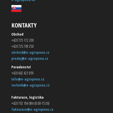
KONTAKTY
Obchod
+420 735 172 200
+420 725 709 250
obchod@e-agropneu.cz
prodej@e-agropneu.cz
Poradenství
+420 602 421 859
info@e-agropneu.cz
technik@e-agropneu.cz
Fakturace, logistika
+420 702 184 084 (8:00-15:30)
fakturace@e-agropneu.cz