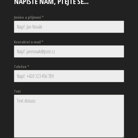
NAPIŠTE NÁM, PTEJTE SE…
Jméno a příjmení
*
Kontaktní e-mail
*
Telefon
*
Text