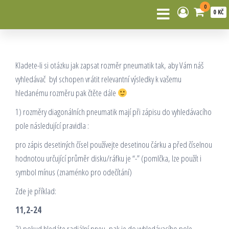
0
0 KČ
Kladete-li si otázku jak zapsat rozměr pneumatik tak, aby Vám náš
vyhledávač byl schopen vrátit relevantní výsledky k vašemu
hledanému rozměru pak čtěte dále
1) rozměry diagonálních pneumatik mají při zápisu do vyhledávacího
pole následující pravidla :
pro zápis desetiných čísel používejte desetinou čárku a před číselnou
hodnotou určující průměr disku/ráfku je “-” (pomlčka, lze použít i
symbol mínus (znaménko pro odečítání)
Zde je příklad:
11,2-24
2) pokud hledáte radiální pneu, pak je do vyhledávacího pole