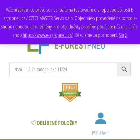
Adresa:
Chotíkovská 119/12, 318 00 Plzeň
Vážení zákazníci, právě se nacházíte na testovacím e-shopu společnosti E-
Obchod
: +420 735 172 200, +420 725 709 250
agropneu.cz / CZECHMASTER Servis s.r.o. Objednávky provedené na tomto e-
E-mail:
obchod@e-agropneu.cz
,
prodej@e-agropneu.cz
Naše další e-shopy:
e-agropneu.de
,
e-agropneu.sk
shopu nebudou uskutečněny. Pro objednávky prosíme použijete náš oficiální e-
shop
https://www.e-agropneu.cz/
.Děkujeme za pochopení.
Skrýt
e-forestpneu.cz
velkoobchod pneumatikami
OBLÍBENÉ POLOŽKY
Přihlášení