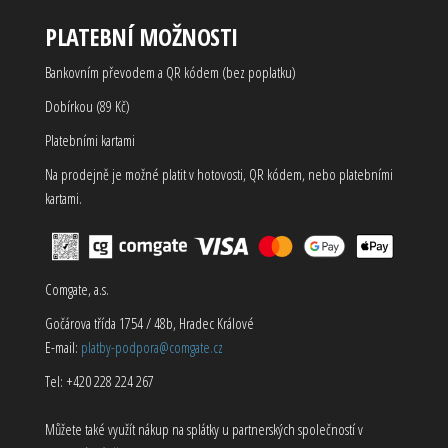
PLATEBNÍ MOŽNOSTI
Bankovním převodem a QR kódem (bez poplatku)
Dobírkou (89 Kč)
Platebními kartami
Na prodejně je možné platit v hotovosti, QR kódem, nebo platebními
kartami.
Comgate, a.s.
Gočárova třída 1754 / 48b, Hradec Králové
E-mail:
platby-podpora@comgate.cz
Tel: +420 228 224 267
Můžete také využít nákup na splátky u partnerských společností v