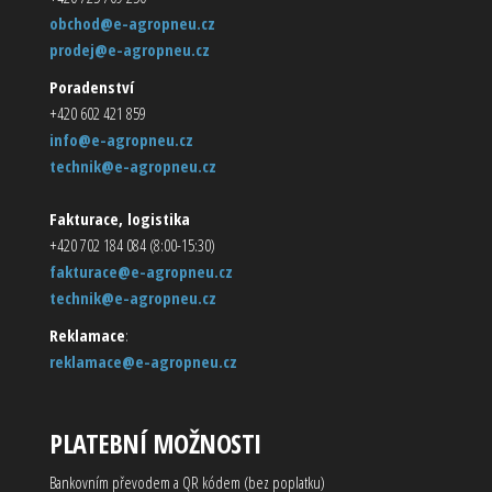
obchod@e-agropneu.cz
prodej@e-agropneu.cz
Poradenství
+420 602 421 859
info@e-agropneu.cz
technik@e-agropneu.cz
Fakturace, logistika
+420 702 184 084 (8:00-15:30)
fakturace@e-agropneu.cz
technik@e-agropneu.cz
Reklamace
:
reklamace@e-agropneu.cz
PLATEBNÍ MOŽNOSTI
Bankovním převodem a QR kódem (bez poplatku)