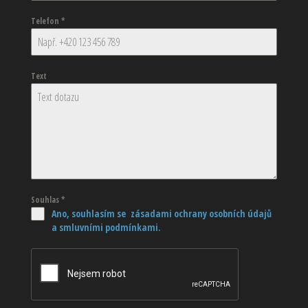
Telefon
*
Text
Souhlas
*
Ano, souhlasím se zásadami ochrany osobních údajů
a smluvními podmínkami.