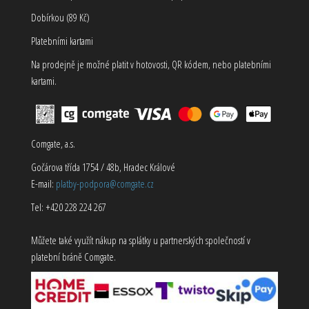
Dobírkou (89 Kč)
Platebními kartami
Na prodejně je možné platit v hotovosti, QR kódem, nebo platebními
kartami.
Comgate, a.s.
Gočárova třída 1754 / 48b, Hradec Králové
E-mail:
platby-podpora@comgate.cz
Tel: +420 228 224 267
Můžete také využít nákup na splátky u partnerských společností v
platební bráně Comgate.