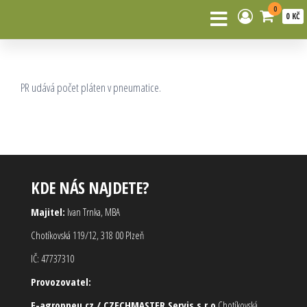
0
0 KČ
PR udává počet pláten v pneumatice.
KDE NÁS NAJDETE?
Majitel:
Ivan Trnka, MBA
Chotíkovská 119/12, 318 00 Plzeň
IČ: 47737310
Provozovatel:
E-agropneu.cz / CZECHMASTER Servis s.r.o
Chotíkovská