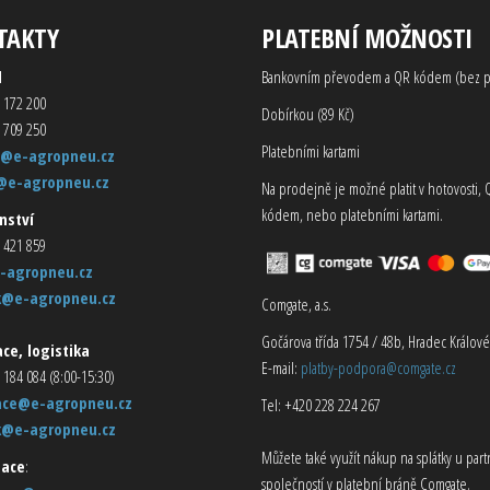
TAKTY
PLATEBNÍ MOŽNOSTI
d
Bankovním převodem a QR kódem (bez p
 172 200
Dobírkou (89 Kč)
 709 250
Platebními kartami
@e-agropneu.cz
@e-agropneu.cz
Na prodejně je možné platit v hotovosti, 
kódem, nebo platebními kartami.
nství
 421 859
-agropneu.cz
k@e-agropneu.cz
Comgate, a.s.
Gočárova třída 1754 / 48b, Hradec Králové
ce, logistika
E-mail:
platby-podpora@comgate.cz
 184 084 (8:00-15:30)
ace@e-agropneu.cz
Tel: +420 228 224 267
k@e-agropneu.cz
Můžete také využít nákup na splátky u par
ace
:
společností v platební bráně Comgate.