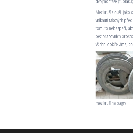
dvojmontáže (tupláku
Mezikruží slouží jako 
vniknutí takových pře
tomuto nebezpečí, aby
bez pracovních prostoj
všichni dobře víme, co
mezikruží na bagry