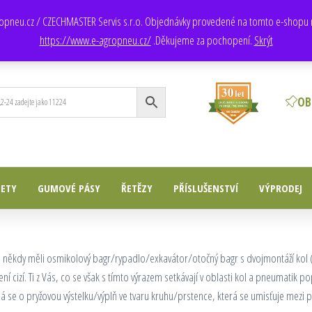
Obchod
: +420 735 172 200, +420 725 709 250
agropneu.cz / CZECHMASTER Servis s.r.o. Objednávky provedené na tomto e-shopu 
https://www.e-agropneu.cz/
.Děkujeme za pochopení.
Skrýt
OB
ETY
GUMOVÉ PÁSY
ŘETĚZY
PŘÍSLUŠENSTVÍ
VÝPRODEJ
 někdy měli osmikolový bagr/rypadlo/exkavátor/otočný bagr s dvojmontáží kol (s
ení cizí. Ti z Vás, co se však s tímto výrazem setkávají v oblasti kol a pneumatik
dná se o pryžovou výstelku/výplň ve tvaru kruhu/prstence, která se umisťuje mezi