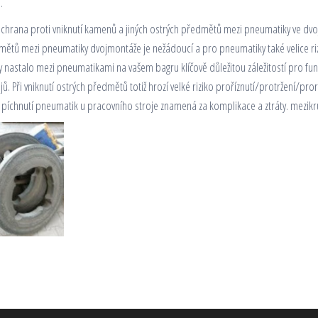
).
ochrana proti vniknutí kamenů a jiných ostrých předmětů mezi pneumatiky ve dvoj
dmětů mezi pneumatiky dvojmontáže je nežádoucí a pro pneumatiky také velice riz
 nastalo mezi pneumatikami na vašem bagru klíčově důležitou záležitostí pro fu
ů. Při vniknutí ostrých předmětů totiž hrozí velké riziko proříznutí/protržení/pr
 píchnutí pneumatik u pracovního stroje znamená za komplikace a ztráty.
mezikru