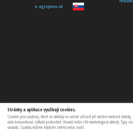
reklam
e-agropneu.sk
Stránky a aplikace využívají cookies.
Cookies jsou soubory, které se ukládají ve vašem zařízení při načtení webové stránky, 
vámi komunikovat, odhalit podvodné chování nebo cílit marketingové aktivity. Typy c
variantu. Souhlas můžete kdykoliv změnit nebo zrušit.