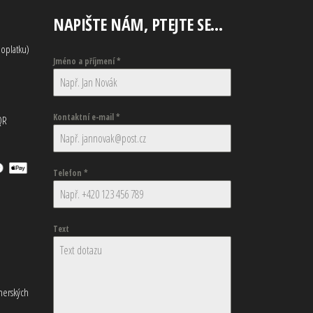
NAPIŠTE NÁM, PTEJTE SE…
oplatku)
Jméno a příjmení
*
Kontaktní e-mail
*
QR
Telefon
*
Text
tnerských