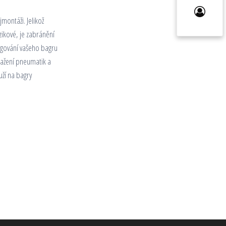
montáži. Jelikož
ikové, je zabránění
ngování vašeho bagru
oražení pneumatik a
ží na bagry