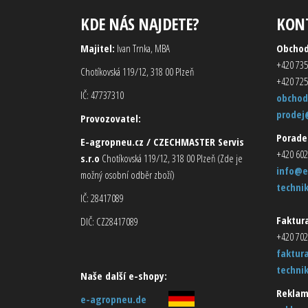
KDE NÁS NAJDETE?
KON
Majitel:
Ivan Trnka, MBA
Obcho
+420 735
Chotíkovská 119/12, 318 00 Plzeň
+420 725
IČ: 47737310
obchod
prodej
Provozovatel:
Porade
E-agropneu.cz / CZECHMASTER Servis
+420 602
s.r.o
Chotíkovská 119/12, 318 00 Plzeň (Zde je
info@e
možný osobní odběr zboží)
techni
IČ: 28417089
Faktura
DIČ: CZ28417089
+420 702
faktur
techni
Naše další e-shopy:
Reklam
e-agropneu.de