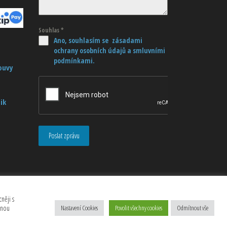
Souhlas
*
Ano, souhlasím se zásadami
ochrany osobních údajů
a smluvními
podmínkami.
ouvy
ik
Poslat zprávu
něji s
anou
Nastavení Cookies
Povolit všechny cookies
Odmítnout vše