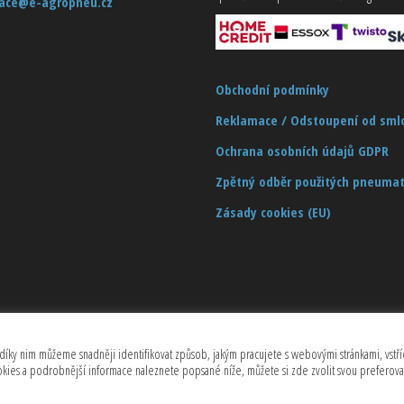
ace@e-agropneu.cz
Obchodní podmínky
Reklamace / Odstoupení od sml
Ochrana osobních údajů GDPR
Zpětný odběr použitých pneumat
Zásady cookies (EU)
díky nim můžeme snadněji identifikovat způsob, jakým pracujete s webovými stránkami, vstříc
Copyrights © 2026 CZECHMASTER Servis s.r.o (Všechna práva vyhrazena)
ookies a podrobnější informace naleznete popsané níže, můžete si zde zvolit svou preferov