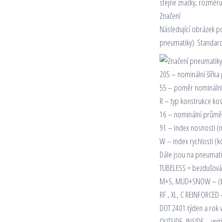
stejné značky, rozměru
Značení
Následující obrázek po
pneumatiky). Standard
205 – nominální šířka
55 – poměr nominální 
R – typ konstrukce kost
16 – nominální průměr
91 – index nosnosti (n
W – index rychlosti (k
Dále jsou na pneumatik
TUBELESS = bezdušová 
M+S, MUD+SNOW – (blá
RF , XL, C REINFORCED
DOT 2401 týden a rok v
OUTSIDE, INSIDE – vnit