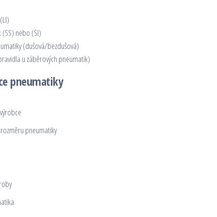
(LI)
x (SS) nebo (SI)
eumatiky (dušová/bezdušová)
pravidla u záběrových pneumatik)
ice pneumatiky
výrobce
í rozměru pneumatiky
roby
atika