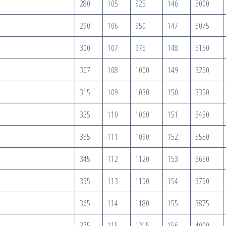
280
105
925
146
3000
290
106
950
147
3075
300
107
975
148
3150
307
108
1000
149
3250
315
109
1030
150
3350
325
110
1060
151
3450
335
111
1090
152
3550
345
112
1120
153
3650
355
113
1150
154
3750
365
114
1180
155
3875
375
115
1215
156
4000