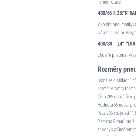
směr rotace
480/65 R 28:
“R”
RA
V kostře pneumatiky js
pásem nebo ocelovým
400/80 – 24
“-“
DIA
v kostře pneumatiky se
Rozměry pne
Jedná se o základní in
rozměr v tomto formát
Číslo 205 udává šířku 
Hodnota 55 udává profi
% ze 205 což je asi 1
Písmeno R značí radiál
shodný s průměrem ráf