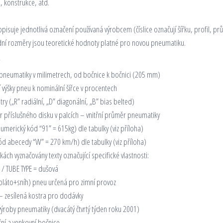
, konstrukce, atd.
pisuje jednotlivá označení používaná výrobcem (číslice označují šířku, profil, pr
ní rozměry jsou teoretické hodnoty platné pro novou pneumatiku.
 pneumatiky v milimetrech, od bočnice k bočnici (205 mm)
výšky pneu k nominální šířce v procentech
ry („R” radiální, „D” diagonální, „B” bias belted)
 příslušného disku v palcích – vnitřní průměr pneumatiky
umerický kód “91” = 615kg) dle tabulky (viz příloha)
ód abecedy “W” = 270 km/h) dle tabulky (viz příloha)
ách vyznačovány texty označující specifické vlastnosti:
/ TUBE TYPE = dušová
to+sníh) pneu určená pro zimní provoz
 – zesílená kostra pro dodávky
ýroby pneumatiky (dvacátý čtvrtý týden roku 2001)
řní a venkovní bočnice