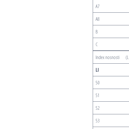
A7
A8
B
C
Index nosnosti (L
LI
50
51
52
53