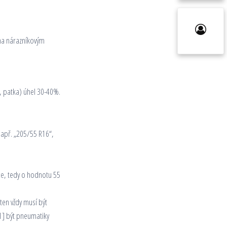
ena nárazníkovým
a, patka) úhel 30-40%.
 např. „205/55 R16“,
ce, tedy o hodnotu 55
ten vždy musí být
1] být pneumatiky