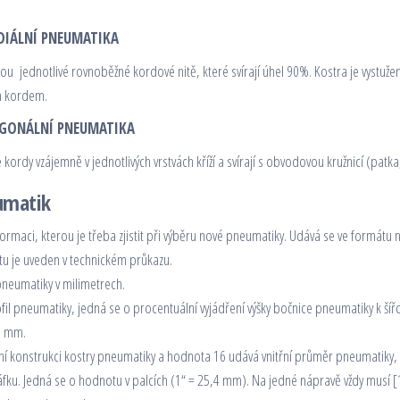
DIÁLNÍ PNEUMATIKA
ou jednotlivé rovnoběžné kordové nitě, které svírají úhel 90%. Kostra je vystuž
 kordem.
GONÁLNÍ PNEUMATIKA
 kordy vzájemně v jednotlivých vrstvách kříží a svírají s obvodovou kružnicí (patk
umatik
formaci, kterou je třeba zjistit při výběru nové pneumatiky. Udává se ve formátu
u je uveden v technickém průkazu.
pneumatiky v milimetrech.
l pneumatiky, jedná se o procentuální vyjádření výšky bočnice pneumatiky k šíř
13 mm.
ní konstrukci kostry pneumatiky a hodnota 16 udává vnitřní průměr pneumatiky, 
ku. Jedná se o hodnotu v palcích (1“ = 25,4 mm). Na jedné nápravě vždy musí [