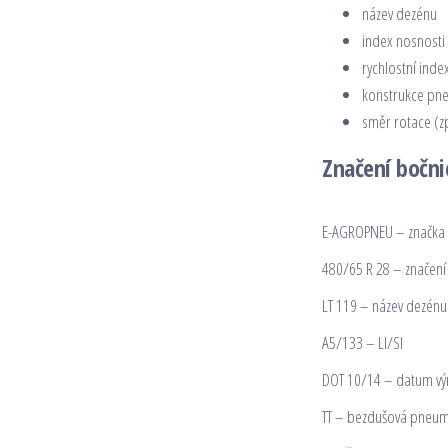
název dezénu
index nosnosti 
rychlostní inde
konstrukce pn
směr rotace (z
Značení bočn
E-AGROPNEU – značka 
480/65 R 28 – značen
LT 119 – název dezénu
A5/133 – LI/SI
DOT 10/14 – datum vý
TT – bezdušová pneum