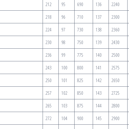
212
95
690
136
2240
218
96
710
137
2300
224
97
730
138
2360
230
98
750
139
2430
236
99
775
140
2500
243
100
800
141
2575
250
101
825
142
2650
257
102
850
143
2725
265
103
875
144
2800
272
104
900
145
2900