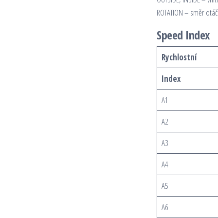
ROTATION – směr otáč
Speed Index
Rychlostní
Index
A1
A2
A3
A4
A5
A6