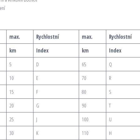
ení
max.
Rychlostní
max.
Rychlostní
km
Index
km
Index
5
D
65
Q
10
E
70
R
15
F
80
S
20
G
90
T
25
J
100
U
30
K
110
H