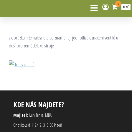
0
0 KČ
v obrázku níže naleznete co znamenají jednotlivá označení ventilů u
duší pro zemědělské stroje
KDE NÁS NAJDETE?
Majitel:
Ivan Trnka, MBA
Chotíkovská 119/12, 318 00 Plzeň