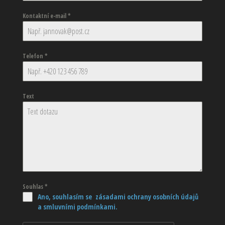
Kontaktní e-mail
*
Telefon
*
Text
Souhlas
*
Ano, souhlasím se zásadami ochrany osobních údajů
a smluvními podmínkami.