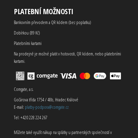
PLATEBNÍ MOŽNOSTI
Bankovním převodem a QR kódem (bez poplatku)
Dobírkou (89 Kč)
Platebními kartami
Na prodejně je možné platit v hotovosti, QR kódem, nebo platebními
kartami.
Comgate, a.s.
Gočárova třída 1754 / 48b, Hradec Králové
E-mail:
platby-podpora@comgate.cz
Tel: +420 228 224 267
Můžete také využít nákup na splátky u partnerských společností v