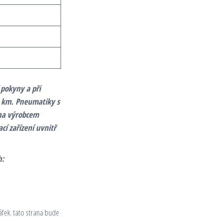
 pokyny a při
0 km. Pneumatiky s
ena výrobcem
cí zařízení uvnitř
h:
áfek. tato strana bude