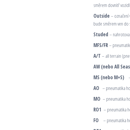
směrem dovnitř vozidl
Outside
– označení v
bude směrem ven do s
Studed
– nahrotovan
MFS/FR
– pneumatika
A/T
– all terrain (pneu
AW
(nebo All Sea
MS (nebo M+S)
– 
AO
– pneumatika hom
MO
– pneumatika h
RO1
– pneumatika ho
FO
– pneumatika ho