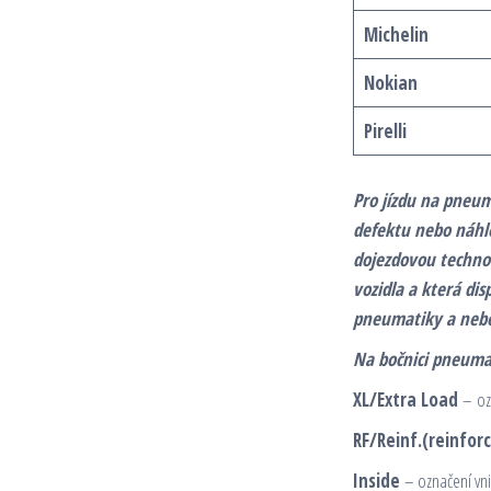
Michelin
Nokian
Pirelli
Pro jízdu na pneum
defektu nebo náhl
dojezdovou technol
vozidla a která di
pneumatiky a nebo 
Na bočnici pneumati
XL/Extra Load
– oz
RF/Reinf.(reinfor
Inside
– označení vni