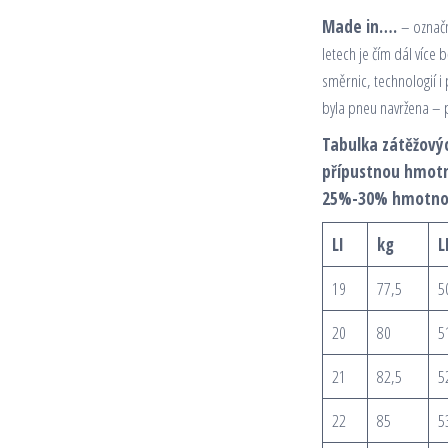
Made in….
– označn
letech je čím dál více 
směrnic, technologií i
byla pneu navržena – 
Tabulka zátěžovýc
přípustnou hmotn
25%-30% hmotnost
LI
kg
L
19
77,5
5
20
80
5
21
82,5
5
22
85
5