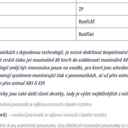
ZP
RunFLAT
RunFlat
atikách s dojezdovou technologií, je nutné dodržovat bezpečnostní
é ztrátě tlaku jet maximálně 80 km/h do vzdálenosti maximálně 8
ogií smějí být montována pouze na vozidla, pro které jsou schvál
sponují systémem monitorující tlak v pneumatikách, ať už přes sníma
přes snímač ABS či ESP.
ky jsou také další různé zkratky, tady je výčet nejběžnějších z nic
načení pneumatik ze zvýšenou nosností v daném rozměru
ced)
– označení pneumatik ze zvýšenou nosností v daném rozměru
třní strany asymetrické pneumatiky, údaj důležitý při montování pneumatiky na r