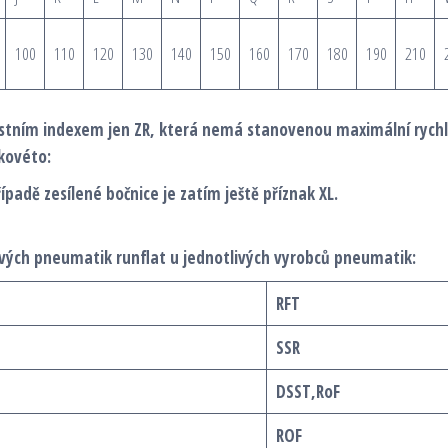
100
110
120
130
140
150
160
170
180
190
210
ostním indexem jen ZR, která nemá stanovenou maximální rychl
kovéto:
ípadě zesílené bočnice je zatím ještě příznak XL.
vých pneumatik runflat u jednotlivých vyrobců pneumatik:
RFT
SSR
DSST,RoF
ROF