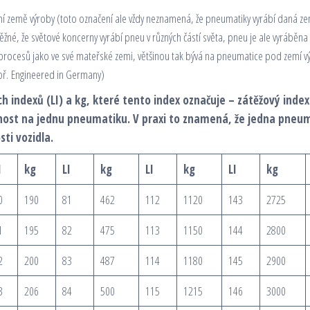
í země výroby (toto označení ale vždy neznamená, že pneumatiky vyrábí daná ze
běžné, že světové koncerny vyrábí pneu v různých částí světa, pneu je ale vyráběna
 procesů jako ve své mateřské zemi, většinou tak bývá na pneumatice pod zemí v
př. Engineered in Germany)
h indexů (LI) a kg, které tento index označuje – zátěžový inde
ost na jednu pneumatiku. V praxi to znamená, že jedna pneum
i vozidla.
I
kg
LI
kg
LI
kg
LI
kg
0
190
81
462
112
1120
143
2725
1
195
82
475
113
1150
144
2800
2
200
83
487
114
1180
145
2900
3
206
84
500
115
1215
146
3000