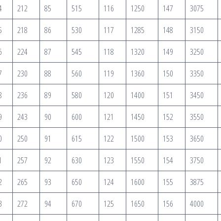
4
212
85
515
116
1250
147
3075
5
218
86
530
117
1285
148
3150
6
224
87
545
118
1320
149
3250
7
230
88
560
119
1360
150
3350
8
236
89
580
120
1400
151
3450
9
243
90
600
121
1450
152
3550
0
250
91
615
122
1500
153
3650
1
257
92
630
123
1550
154
3750
2
265
93
650
124
1600
155
3875
3
272
94
670
125
1650
156
4000