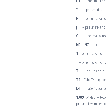
DT1
– pneumatika ho
*
– pneumatika ho
F
– pneumatika hom
J
– pneumatika homo
G
– pneumatika hom
N0 – N7
– pneumatik
1
– pneumatika homol
~
– pneumatika homo
TL
– Tube Less-bezdu
TT
– Tube Type-typ pn
E4
– označení v soulad
1309
(příklad) – toto
pneumatiky v malém ov