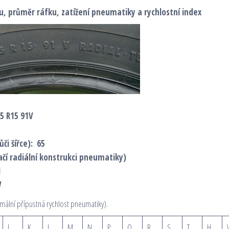
ilu, průměr ráfku, zatížení pneumatiky a rychlostní index
65 R15 91V
či šířce): 65
ačí radiální konstrukci pneumatiky)
1
V
mální přípustná rychlost pneumatiky).
J
K
L
M
N
P
Q
R
S
T
H