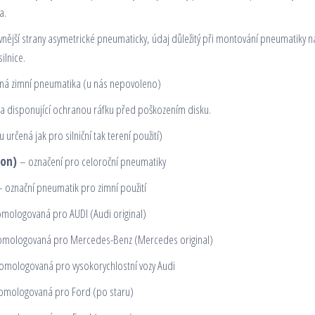
a.
nější strany asymetrické pneumaticky, údaj důležitý při montování pneumatiky na
ilnice.
á zimní pneumatika (u nás nepovoleno)
 disponující ochranou ráfku před poškozením disku.
 určená jak pro silniční tak terení použití)
son)
– označení pro celoroční pneumatiky
označní pneumatik pro zimní použití
ologovaná pro AUDI (Audi original)
omologovaná pro Mercedes-Benz (Mercedes original)
mologovaná pro vysokorychlostní vozy Audi
mologovaná pro Ford (po staru)