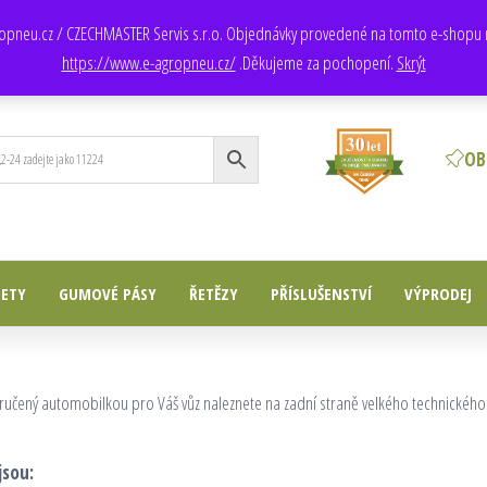
Obchod
: +420 735 172 200, +420 725 709 250
agropneu.cz / CZECHMASTER Servis s.r.o. Objednávky provedené na tomto e-shopu 
https://www.e-agropneu.cz/
.Děkujeme za pochopení.
Skrýt
OB
ETY
GUMOVÉ PÁSY
ŘETĚZY
PŘÍSLUŠENSTVÍ
VÝPRODEJ
ručený automobilkou pro Váš vůz naleznete na zadní straně velkého technickéh
jsou: