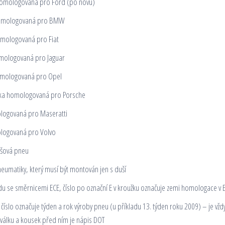
mologovaná pro Ford (po novu)
mologovaná pro BMW
ologovaná pro Fiat
logovaná pro Jaguar
ologovaná pro Opel
a homologovaná pro Porsche
ogovaná pro Maseratti
logovaná pro Volvo
šová pneu
eumatiky, který musí být montován jen s duší
u se směrnicemi ECE, číslo po označní E v kroužku označuje zemi homologace v 
 číslo označuje týden a rok výroby pneu (u příkladu 13. týden roku 2009) – je vžd
álku a kousek před ním je nápis DOT