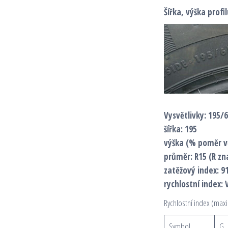
Šířka, výška prof
Vysvětlivky: 195/
šířka: 195
výška (% poměr vů
průměr: R15 (R zn
zatěžový index: 9
rychlostní index: 
Rychlostní index (maxi
Symbol
G