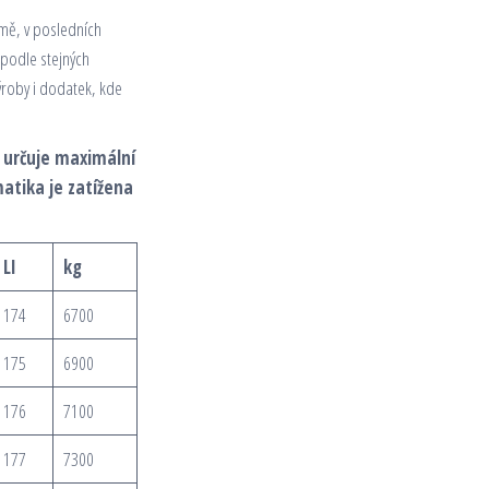
mě, v posledních
 podle stejných
ýroby i dodatek, kde
x určuje maximální
atika je zatížena
LI
kg
174
6700
175
6900
176
7100
177
7300