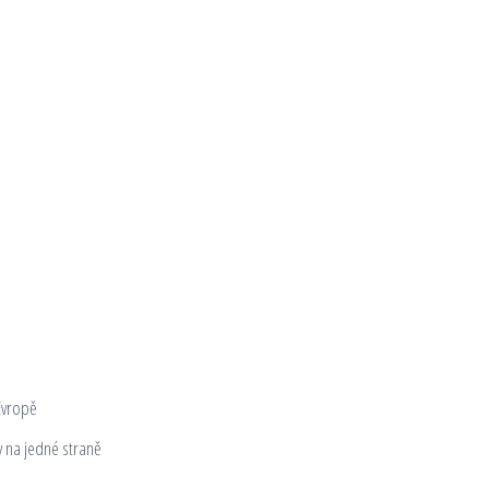
Evropě
y na jedné straně