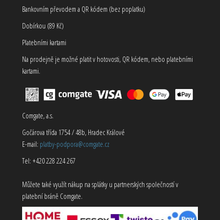
Bankovním převodem a QR kódem (bez poplatku)
Dobírkou (89 Kč)
Platebními kartami
Na prodejně je možné platit v hotovosti, QR kódem, nebo platebními
kartami.
Comgate, a.s.
Gočárova třída 1754 / 48b, Hradec Králové
E-mail:
platby-podpora@comgate.cz
Tel: +420 228 224 267
Můžete také využít nákup na splátky u partnerských společností v
platební bráně Comgate.