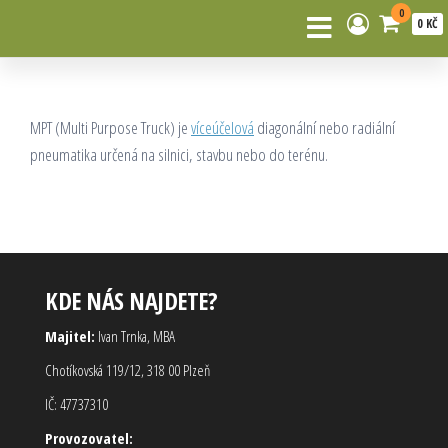
0
0 KČ
MPT (Multi Purpose Truck) je
víceúčelová
diagonální nebo radiální
pneumatika určená na silnici, stavbu nebo do terénu.
KDE NÁS NAJDETE?
Majitel:
Ivan Trnka, MBA
Chotíkovská 119/12, 318 00 Plzeň
IČ: 47737310
Provozovatel: