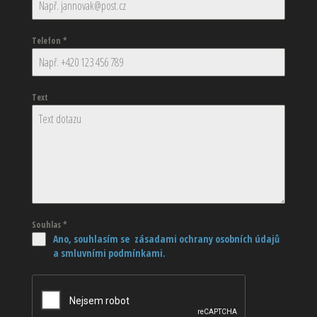
Telefon
*
Text
Souhlas
*
Ano, souhlasím se zásadami ochrany osobních údajů
a smluvními podmínkami.