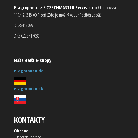
E-agropneu.cz / CZECHMASTER Servis s.r.o
Chotíkovská
119/12, 318 00 Plzeň (Zde je možný osobní odběr zboží)
IČ: 28417089
DIČ: CZ28417089
Naše další e-shopy:
e-agropneu.de
e-agropneu.sk
KONTAKTY
Obchod
+420 735 172 200