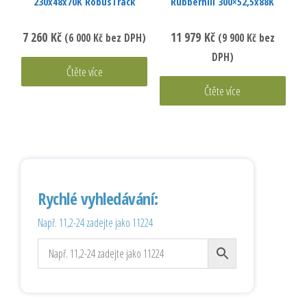
230x48x70K RobusTrack
Rubberhill 300×52,5x88K
7 260
Kč
11 979
Kč
(
6 000
Kč
bez DPH)
(
9 900
Kč
bez
DPH)
Čtěte více
Čtěte více
Rychlé vyhledávání:
Např. 11,2-24 zadejte jako 11224