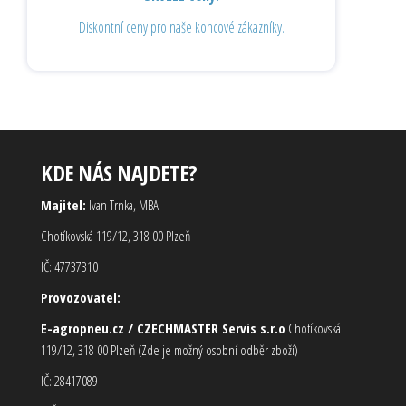
Diskontní ceny pro naše koncové zákazníky.
KDE NÁS NAJDETE?
Majitel:
Ivan Trnka, MBA
Chotíkovská 119/12, 318 00 Plzeň
IČ: 47737310
Provozovatel:
E-agropneu.cz / CZECHMASTER Servis s.r.o
Chotíkovská
119/12, 318 00 Plzeň (Zde je možný osobní odběr zboží)
IČ: 28417089