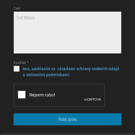
Text
Souhlas
*
Ano, souhlasím se zásadami ochrany osobních údajů
a smluvními podmínkami.
Poslat zprávu