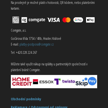
Na prodejně je možné platit v hotovosti, QR kódem, nebo platebními
kartami.
Comgate, a.s.
Gočárova třída 1754 / 48b, Hradec Králové
E-mail:
platby-podpora@comgate.cz
Tel: +420 228 224 267
Můžete také využít nákup na splátky u partnerských společností v
platební bráně Comgate.
Obchodní podmínky
Reklamace / Odstoupení od smlouvy