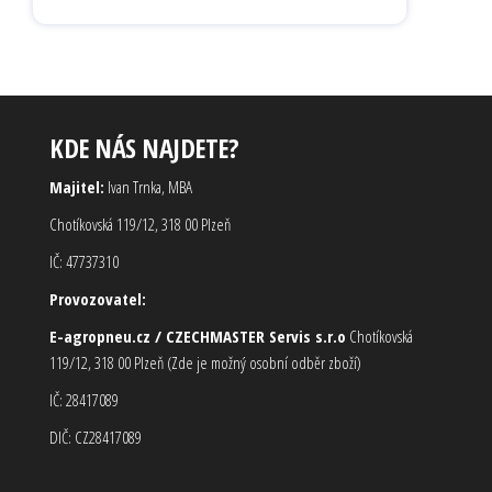
KDE NÁS NAJDETE?
Majitel:
Ivan Trnka, MBA
Chotíkovská 119/12, 318 00 Plzeň
IČ: 47737310
Provozovatel:
E-agropneu.cz / CZECHMASTER Servis s.r.o
Chotíkovská
119/12, 318 00 Plzeň (Zde je možný osobní odběr zboží)
IČ: 28417089
DIČ: CZ28417089