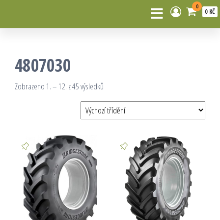
0
0 KČ
4807030
Zobrazeno 1. – 12. z 45 výsledků