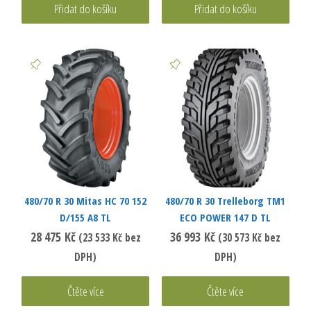
Přidat do košíku
Přidat do košíku
480/70 R 30 Mitas HC 70 152
480/70 R 30 Trelleborg TM1
D/155 A8 TL
ECO POWER 147 D TL
28 475
Kč
36 993
Kč
(
23 533
Kč
bez
(
30 573
Kč
bez
DPH)
DPH)
Čtěte více
Čtěte více