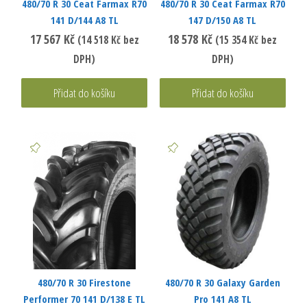
480/70 R 30 Ceat Farmax R70
480/70 R 30 Ceat Farmax R70
141 D/144 A8 TL
147 D/150 A8 TL
17 567
Kč
18 578
Kč
(
14 518
Kč
bez
(
15 354
Kč
bez
DPH)
DPH)
Přidat do košíku
Přidat do košíku
480/70 R 30 Firestone
480/70 R 30 Galaxy Garden
Performer 70 141 D/138 E TL
Pro 141 A8 TL