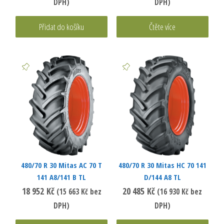
DPH)
DPH)
Přidat do košíku
Čtěte více
480/70 R 30 Mitas AC 70 T
480/70 R 30 Mitas HC 70 141
141 A8/141 B TL
D/144 A8 TL
18 952
Kč
20 485
Kč
(
15 663
Kč
bez
(
16 930
Kč
bez
DPH)
DPH)