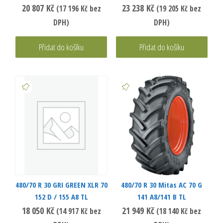
20 807
Kč
23 238
Kč
(
17 196
Kč
bez
(
19 205
Kč
bez
DPH)
DPH)
Přidat do košíku
Přidat do košíku
480/70 R 30 GRI GREEN XLR 70
480/70 R 30 Mitas AC 70 G
152 D / 155 A8 TL
141 A8/141 B TL
18 050
Kč
21 949
Kč
(
14 917
Kč
bez
(
18 140
Kč
bez