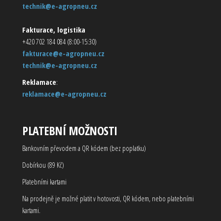
technik@e-agropneu.cz
Fakturace, logistika
+420 702 184 084 (8:00-15:30)
fakturace@e-agropneu.cz
technik@e-agropneu.cz
Reklamace
:
reklamace@e-agropneu.cz
PLATEBNÍ MOŽNOSTI
Bankovním převodem a QR kódem (bez poplatku)
Dobírkou (89 Kč)
Platebními kartami
Na prodejně je možné platit v hotovosti, QR kódem, nebo platebními
kartami.