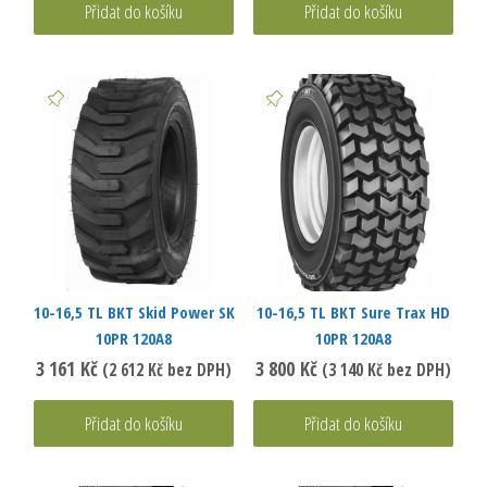
Přidat do košíku
Přidat do košíku
10-16,5 TL BKT Skid Power SK
10-16,5 TL BKT Sure Trax HD
10PR 120A8
10PR 120A8
3 161
Kč
3 800
Kč
(
2 612
Kč
bez DPH)
(
3 140
Kč
bez DPH)
Přidat do košíku
Přidat do košíku