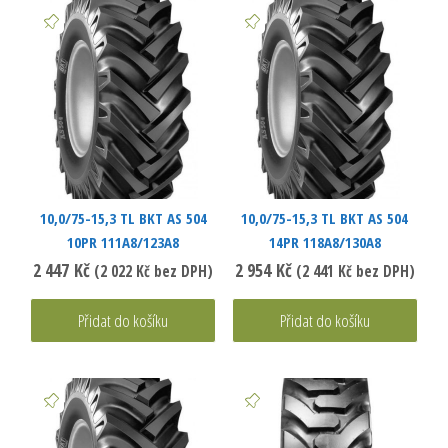
10,0/75-15,3 TL BKT AS 504
10,0/75-15,3 TL BKT AS 504
10PR 111A8/123A8
14PR 118A8/130A8
2 447
Kč
2 954
Kč
(
2 022
Kč
bez DPH)
(
2 441
Kč
bez DPH)
Přidat do košíku
Přidat do košíku