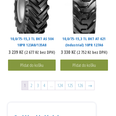
10,0/75-15,3 TL BKT AS 504
10,0/75-15,3 TL BKT AT 621
18PR 123A8/135A8
(Industrial) 10PR 127A6
3 239
Kč
3 330
Kč
(
2 677
Kč
bez DPH)
(
2 752
Kč
bez DPH)
Přidat do košíku
Přidat do košíku
1
2
3
4
…
124
125
126
→