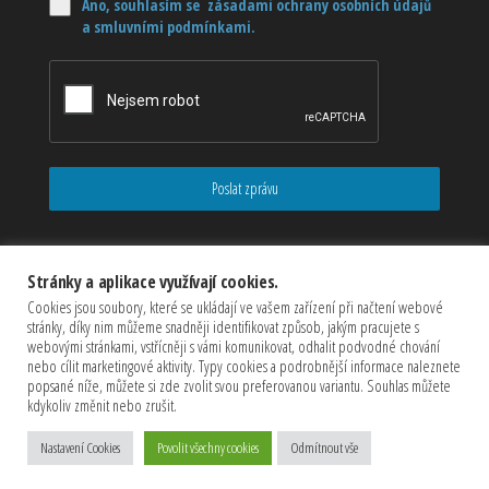
Ano, souhlasím se zásadami ochrany osobních údajů
a smluvními podmínkami.
Poslat zprávu
Stránky a aplikace využívají cookies.
Cookies jsou soubory, které se ukládají ve vašem zařízení při načtení webové
stránky, díky nim můžeme snadněji identifikovat způsob, jakým pracujete s
webovými stránkami, vstřícněji s vámi komunikovat, odhalit podvodné chování
nebo cílit marketingové aktivity. Typy cookies a podrobnější informace naleznete
popsané níže, můžete si zde zvolit svou preferovanou variantu. Souhlas můžete
kdykoliv změnit nebo zrušit.
Copyrights © 2026 CZECHMASTER Servis s.r.o (Všechna práva
vyhrazena)
Nastavení Cookies
Povolit všechny cookies
Odmítnout vše