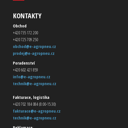
KONTAKTY
Obchod
+420 735 172 200
+420 725 709 250
obchod@e-agropneu.cz
prodej@e-agropneu.cz
Poradenství
+420 602 421 859
info@e-agropneu.cz
technik@e-agropneu.cz
Fakturace, logistika
+420 702 184 084 (8:00-15:30)
fakturace@e-agropneu.cz
technik@e-agropneu.cz
Reklamace
: