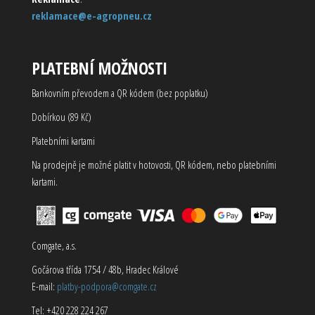
reklamace@e-agropneu.cz
PLATEBNÍ MOŽNOSTI
Bankovním převodem a QR kódem (bez poplatku)
Dobírkou (89 Kč)
Platebními kartami
Na prodejně je možné platit v hotovosti, QR kódem, nebo platebními
kartami.
Comgate, a.s.
Gočárova třída 1754 / 48b, Hradec Králové
E-mail:
platby-podpora@comgate.cz
Tel: +420 228 224 267