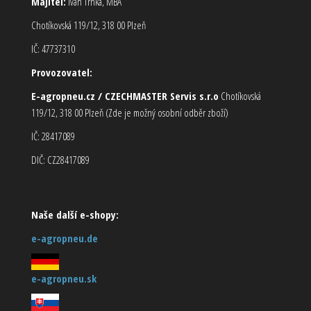
Majitel:
Ivan Trnka, MBA
Chotíkovská 119/12, 318 00 Plzeň
IČ: 47737310
Provozovatel:
E-agropneu.cz / CZECHMASTER Servis s.r.o
Chotíkovská
119/12, 318 00 Plzeň (Zde je možný osobní odběr zboží)
IČ: 28417089
DIČ: CZ28417089
Naše další e-shopy:
e-agropneu.de
e-agropneu.sk