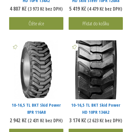
HD 10PR 134A2
HD Skid Steer 10PR 120A8
4 807
Kč
5 419
Kč
(
3 973
Kč
bez DPH)
(
4 479
Kč
bez DPH)
Čtěte více
Přidat do košíku
10-16,5 TL BKT Skid Power
10-16,5 TL BKT Skid Power
8PR 116A8
HD 10PR 134A2
2 942
Kč
3 174
Kč
(
2 431
Kč
bez DPH)
(
2 623
Kč
bez DPH)