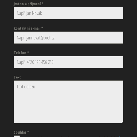
Jméno a příjmení
*
Kontaktní e-mail
*
Telefon
*
Text
Souhlas
*