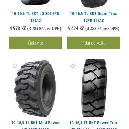
10-16,5 TL BKT LG 306 8PR
10-16,5 TL BKT Giant Trax
124A2
12PR 123A8
4 578
Kč
5 424
Kč
(
3 783
Kč
bez DPH)
(
4 483
Kč
bez DPH)
Čtěte více
Přidat do košíku
10-16,5 TL BKT Mud Power
10-16,5 TL BKT Power Trax