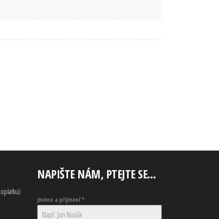
NAPIŠTE NÁM, PTEJTE SE…
oplatku)
Jméno a příjmení
*