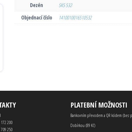
Dezén
SKS 532
Objednací číslo
1410010016510532
TAKTY
PLATEBNÍ MOŽNOSTI
d
Bankovním převodem a QR kódem (bez p
 172 200
Dobírkou (89 Kč)
 709 250