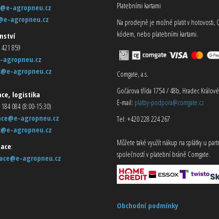
Platebními kartami
@e-agropneu.cz
@e-agropneu.cz
Na prodejně je možné platit v hotovosti, 
kódem, nebo platebními kartami.
nství
 421 859
-agropneu.cz
k@e-agropneu.cz
Comgate, a.s.
Gočárova třída 1754 / 48b, Hradec Králové
ce, logistika
E-mail:
platby-podpora@comgate.cz
 184 084 (8:00-15:30)
ace@e-agropneu.cz
Tel: +420 228 224 267
k@e-agropneu.cz
Můžete také využít nákup na splátky u par
ace
:
společností v platební bráně Comgate.
ace@e-agropneu.cz
Obchodní podmínky