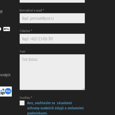
Kontaktní e-mail
*
QR
Telefon
*
Text
tnerských
Souhlas
*
Ano, souhlasím se zásadami
ochrany osobních údajů
a smluvními
podmínkami.