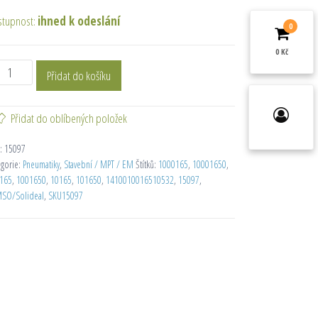
stupnost:
ihned k odeslání
0
0 Kč
Přidat do košíku
Přidat do oblíbených položek
:
15097
egorie:
Pneumatiky
,
Stavební / MPT / EM
Štítků:
1000165
,
10001650
,
165
,
1001650
,
10165
,
101650
,
1410010016510532
,
15097
,
SO/Solideal
,
SKU15097