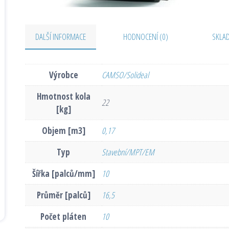
DALŠÍ INFORMACE
HODNOCENÍ (0)
SKLA
Výrobce
CAMSO/Solideal
Hmotnost kola
22
[kg]
Objem [m3]
0,17
Typ
Stavební/MPT/EM
Šířka [palců/mm]
10
Průměr [palců]
16,5
Počet pláten
10