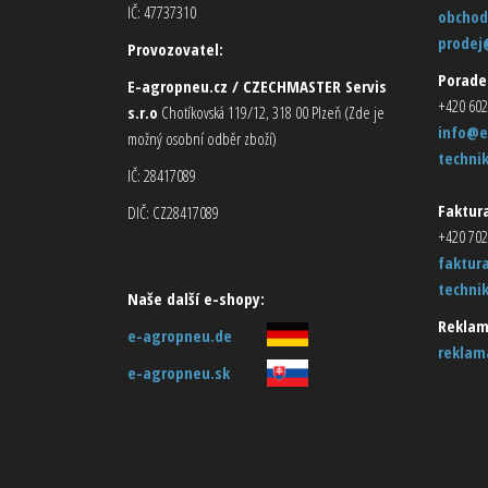
IČ: 47737310
obchod
prodej
Provozovatel:
Porade
E-agropneu.cz / CZECHMASTER Servis
+420 602
s.r.o
Chotíkovská 119/12, 318 00 Plzeň (Zde je
info@e
možný osobní odběr zboží)
techni
IČ: 28417089
Faktura
DIČ: CZ28417089
+420 702
faktur
techni
Naše další e-shopy:
Reklam
e-agropneu.de
reklam
e-agropneu.sk