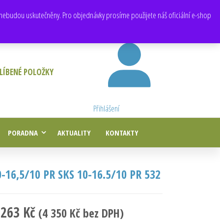
E-mail:
obchod@e-agropneu.cz
,
prodej@e-agropneu.cz
nebudou uskutečněny. Pro objednávky prosíme použijete náš oficiální e-shop
LÍBENÉ POLOŽKY
Přihlášení
PORADNA
AKTUALITY
KONTAKTY
0-16,5/10 PR SKS 10-16.5/10 PR 532
 263
Kč
(
4 350
Kč
bez DPH)