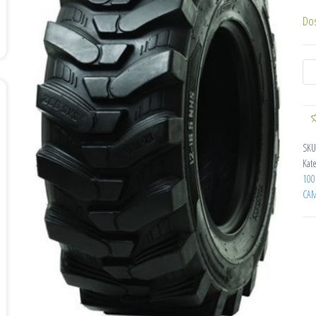
Do
SKU
Kat
100
CAM