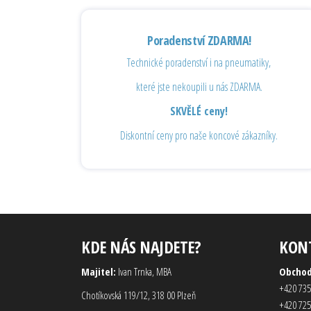
Poradenství ZDARMA!
Technické poradenství i na pneumatiky,
které jste nekoupili u nás ZDARMA.
SKVĚLÉ ceny!
Diskontní ceny pro naše koncové zákazníky.
KDE NÁS NAJDETE?
KON
Majitel:
Ivan Trnka, MBA
Obcho
+420 735
Chotíkovská 119/12, 318 00 Plzeň
+420 725