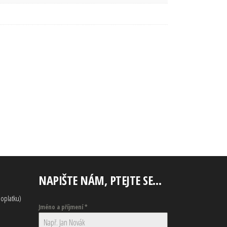
NAPIŠTE NÁM, PTEJTE SE…
oplatku)
Jméno a příjmení
*