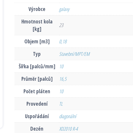
Výrobce
galaxy
Hmotnost kola
23
[kg]
Objem [m3]
0,18
Typ
Stavební/MPT/EM
Šířka [palců/mm]
10
Průměr [palců]
16,5
Počet pláten
10
Provedení
TL
Uspořádání
diagonální
Dezén
XD2010 R-4