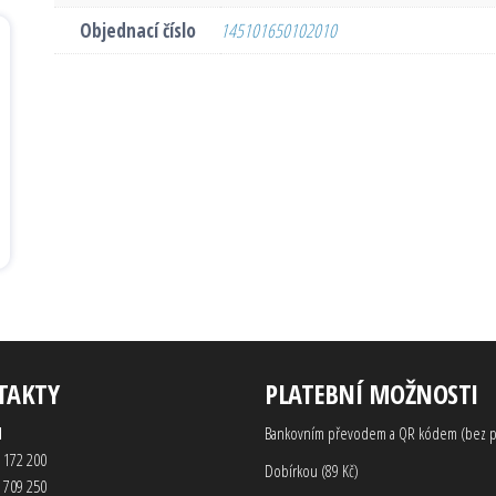
Objednací číslo
145101650102010
TAKTY
PLATEBNÍ MOŽNOSTI
d
Bankovním převodem a QR kódem (bez p
 172 200
Dobírkou (89 Kč)
 709 250