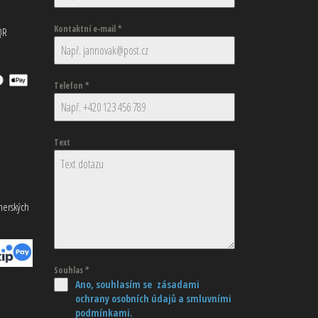
Kontaktní e-mail
*
QR
Telefon
*
Text
tnerských
Souhlas
*
Ano, souhlasím se zásadami
ochrany osobních údajů
a smluvními
podmínkami.