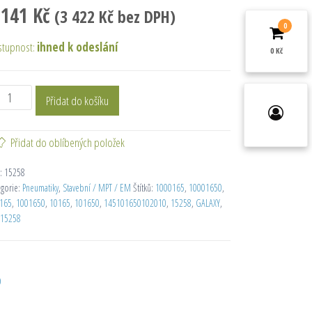
 141
Kč
(
3 422
Kč
bez DPH)
0
stupnost:
ihned k odeslání
0 Kč
Přidat do košíku
Přidat do oblíbených položek
:
15258
egorie:
Pneumatiky
,
Stavební / MPT / EM
Štítků:
1000165
,
10001650
,
165
,
1001650
,
10165
,
101650
,
145101650102010
,
15258
,
GALAXY
,
15258
D