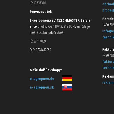
IČ: 47737310
obchod
prodej
Provozovatel:
Porade
E-agropneu.cz / CZECHMASTER Servis
+420 602
s.r.o
Chotíkovská 119/12, 318 00 Plzeň (Zde je
info@e
možný osobní odběr zboží)
techni
IČ: 28417089
Faktura
DIČ: CZ28417089
+420 702
faktur
techni
Naše další e-shopy:
Reklam
e-agropneu.de
reklam
e-agropneu.sk