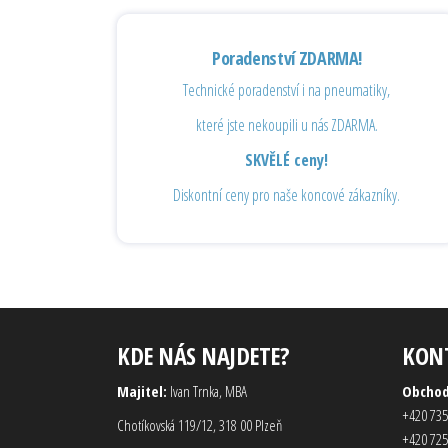
Poradenství ZDARMA!
Technické poradenství i na pneumatiky,
které jste nekoupili u nás ZDARMA.
SKVĚLÉ ceny!
Diskontní ceny pro naše koncové zákazníky.
KDE NÁS NAJDETE?
KON
Majitel:
Ivan Trnka, MBA
Obcho
+420 735
Chotíkovská 119/12, 318 00 Plzeň
+420 725