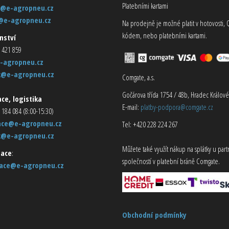
Platebními kartami
@e-agropneu.cz
@e-agropneu.cz
Na prodejně je možné platit v hotovosti, 
kódem, nebo platebními kartami.
nství
 421 859
-agropneu.cz
k@e-agropneu.cz
Comgate, a.s.
Gočárova třída 1754 / 48b, Hradec Králové
ce, logistika
E-mail:
platby-podpora@comgate.cz
 184 084 (8:00-15:30)
ace@e-agropneu.cz
Tel: +420 228 224 267
k@e-agropneu.cz
Můžete také využít nákup na splátky u par
ace
:
společností v platební bráně Comgate.
ace@e-agropneu.cz
Obchodní podmínky