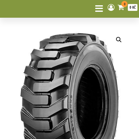
0
0 KČ