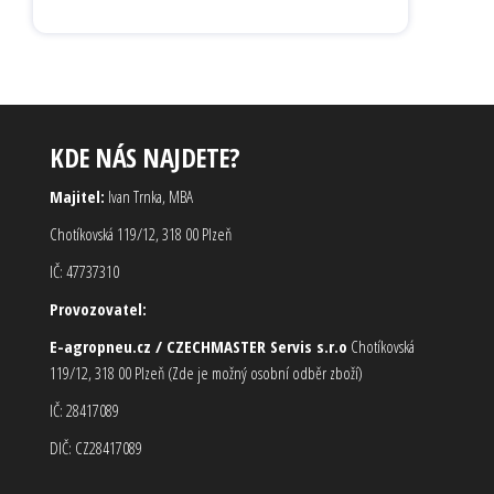
KDE NÁS NAJDETE?
Majitel:
Ivan Trnka, MBA
Chotíkovská 119/12, 318 00 Plzeň
IČ: 47737310
Provozovatel:
E-agropneu.cz / CZECHMASTER Servis s.r.o
Chotíkovská
119/12, 318 00 Plzeň (Zde je možný osobní odběr zboží)
IČ: 28417089
DIČ: CZ28417089