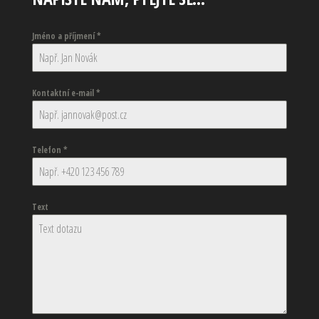
Jméno a příjmení
*
Kontaktní e-mail
*
Telefon
*
Text