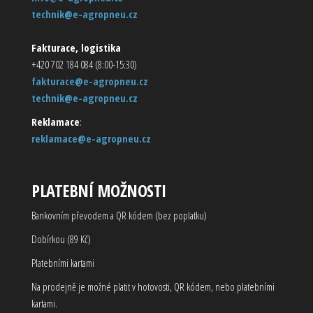
technik@e-agropneu.cz
Fakturace, logistika
+420 702 184 084 (8:00-15:30)
fakturace@e-agropneu.cz
technik@e-agropneu.cz
Reklamace
:
reklamace@e-agropneu.cz
PLATEBNÍ MOŽNOSTI
Bankovním převodem a QR kódem (bez poplatku)
Dobírkou (89 Kč)
Platebními kartami
Na prodejně je možné platit v hotovosti, QR kódem, nebo platebními
kartami.