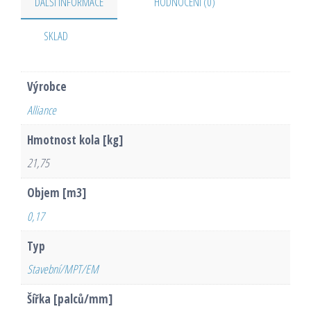
DALŠÍ INFORMACE
HODNOCENÍ (0)
SKLAD
Výrobce
Alliance
Hmotnost kola [kg]
21,75
Objem [m3]
0,17
Typ
Stavební/MPT/EM
Šířka [palců/mm]