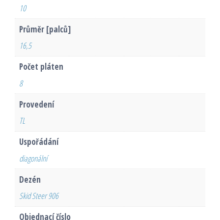
10
Průměr [palců]
16,5
Počet pláten
8
Provedení
TL
Uspořádání
diagonální
Dezén
Skid Steer 906
Objednací číslo