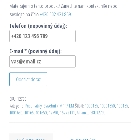
Máte zájem o tento produkt? Zanechte nám kontakt níže nebo
zavolejte na číslo
+420 602 421 859
.
Telefon (nepovinný údaj):
E-mail * (povinný údaj):
Odeslat dotaz
SKU:
12790
Kategorie:
Pneumatiky
,
Stavební / MPT / EM
Štítků:
1000165
,
10001650
,
100165
,
1001650
,
10165
,
101650
,
12790
,
15272111
,
Alliance
,
SKU12790