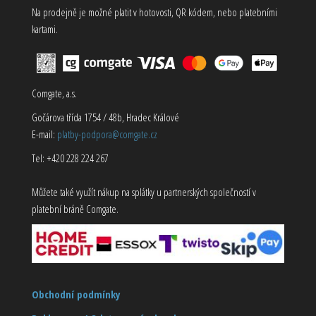
Na prodejně je možné platit v hotovosti, QR kódem, nebo platebními
kartami.
Comgate, a.s.
Gočárova třída 1754 / 48b, Hradec Králové
E-mail:
platby-podpora@comgate.cz
Tel: +420 228 224 267
Můžete také využít nákup na splátky u partnerských společností v
platební bráně Comgate.
Obchodní podmínky