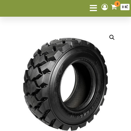
0
0 KČ