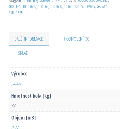
Kategorie:
Pneumatiky
,
Stavební / MPT / EM
Štítků:
000000000000432455
,
1000165
,
10001650
,
100165
,
1001650
,
10165
,
101650
,
19625
,
GALAXY
,
SKU19625
DALŠÍ INFORMACE
HODNOCENÍ (0)
SKLAD
Výrobce
galaxy
Hmotnost kola [kg]
34
Objem [m3]
0,27