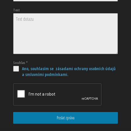
Text
Souhlas
*
Ano, souhlasím se zásadami ochrany osobních údajů
a smluvními podmínkami.
Poslat zprávu