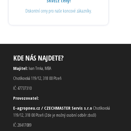
SKVĚLÉ ceny!
Diskontní ceny pro naše koncové zákazníky.
KDE NÁS NAJDETE?
Majitel:
Ivan Trnka, MBA
Chotíkovská 119/12, 318 00 Plzeň
IČ: 47737310
Provozovatel:
E-agropneu.cz / CZECHMASTER Servis s.r.o
Chotíkovská
119/12, 318 00 Plzeň (Zde je možný osobní odběr zboží)
IČ: 28417089