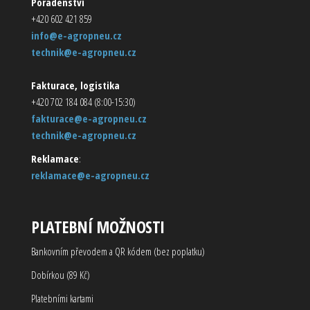
Poradenství
+420 602 421 859
info@e-agropneu.cz
technik@e-agropneu.cz
Fakturace, logistika
+420 702 184 084 (8:00-15:30)
fakturace@e-agropneu.cz
technik@e-agropneu.cz
Reklamace
:
reklamace@e-agropneu.cz
PLATEBNÍ MOŽNOSTI
Bankovním převodem a QR kódem (bez poplatku)
Dobírkou (89 Kč)
Platebními kartami