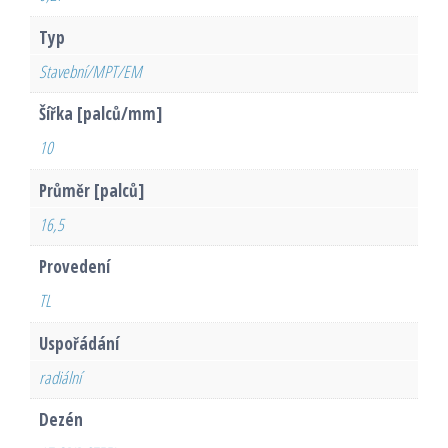
Typ
Stavební/MPT/EM
Šířka [palců/mm]
10
Průměr [palců]
16,5
Provedení
TL
Uspořádání
radiální
Dezén