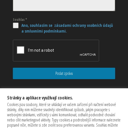
Souhlas
*
Ano, souhlasím se zásadami ochrany osobních údajů
a smluvními podmínkami.
Poslat zprávu
Stránky a aplikace využívají cookies.
Cookies jsou soubory, které se ukládají ve vašem zařízení při načtení webové
stránky, díky nim můžeme snadněji identifikovat způsob, jakým pracujete s
webovými stránkami, vstřícněji s vámi komunikovat, odhalit podvodné chování
nebo cílit marketingové aktivity. Typy cookies a podrobnější informace naleznete
popsané níže, můžete si zde zvolit svou preferovanou variantu. Souhlas můžete