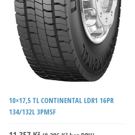
10×17,5 TL CONTINENTAL LDR1 16PR
134/132L 3PMSF