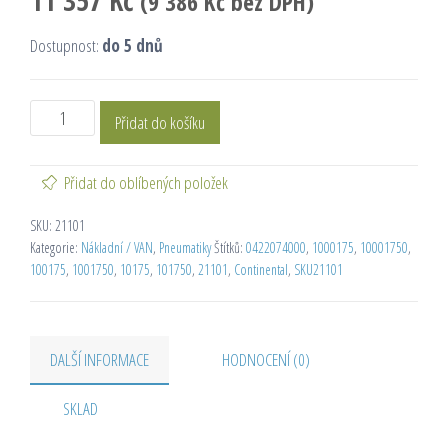
11 357
Kč
(
9 386
Kč
bez DPH)
Dostupnost:
do 5 dnů
Přidat do košíku
Přidat do oblíbených položek
SKU:
21101
Kategorie:
Nákladní / VAN
,
Pneumatiky
Štítků:
0422074000
,
1000175
,
10001750
,
100175
,
1001750
,
10175
,
101750
,
21101
,
Continental
,
SKU21101
DALŠÍ INFORMACE
HODNOCENÍ (0)
SKLAD