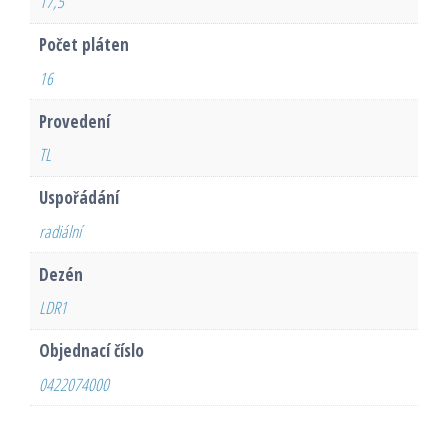
17,5
Počet pláten
16
Provedení
TL
Uspořádání
radiální
Dezén
LDR1
Objednací číslo
0422074000