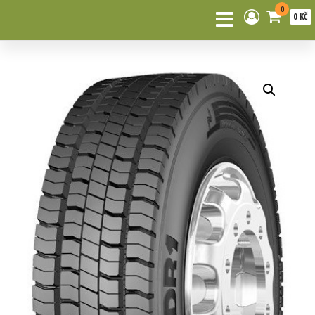
0
0 KČ