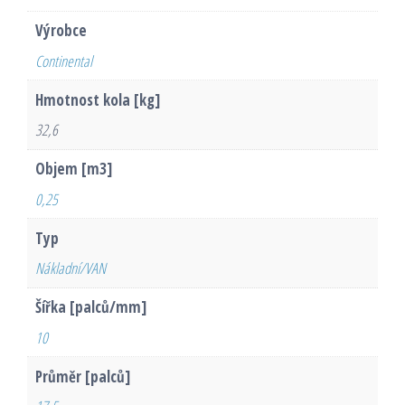
Výrobce
Continental
Hmotnost kola [kg]
32,6
Objem [m3]
0,25
Typ
Nákladní/VAN
Šířka [palců/mm]
10
Průměr [palců]