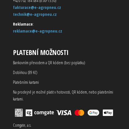
+420 702 184 084 (8:00-15:30)
fakturace@e-agropneu.cz
technik@e-agropneu.cz
Reklamace
:
reklamace@e-agropneu.cz
PLATEBNÍ MOŽNOSTI
Bankovním převodem a QR kódem (bez poplatku)
Dobírkou (89 Kč)
Platebními kartami
Na prodejně je možné platit v hotovosti, QR kódem, nebo platebními
kartami.
Comgate, a.s.