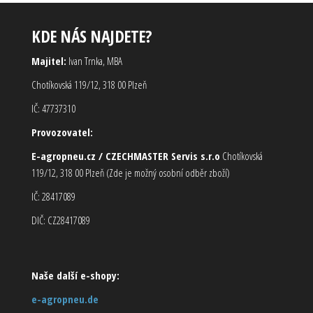
KDE NÁS NAJDETE?
Majitel:
Ivan Trnka, MBA
Chotíkovská 119/12, 318 00 Plzeň
IČ: 47737310
Provozovatel:
E-agropneu.cz / CZECHMASTER Servis s.r.o
Chotíkovská
119/12, 318 00 Plzeň (Zde je možný osobní odběr zboží)
IČ: 28417089
DIČ: CZ28417089
Naše další e-shopy:
e-agropneu.de