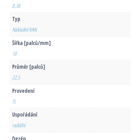
0,38
Typ
Nákladní/VAN
Šířka [palců/mm]
10
Průměr [palců]
22,5
Provedení
TL
Uspořádání
radiální
Dezén