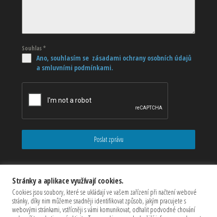
Souhlas
*
Ano, souhlasím se zásadami ochrany osobních údajů
a smluvními podmínkami.
Poslat zprávu
Stránky a aplikace využívají cookies.
Cookies jsou soubory, které se ukládají ve vašem zařízení při načtení webové
stránky, díky nim můžeme snadněji identifikovat způsob, jakým pracujete s
webovými stránkami, vstřícněji s vámi komunikovat, odhalit podvodné chování