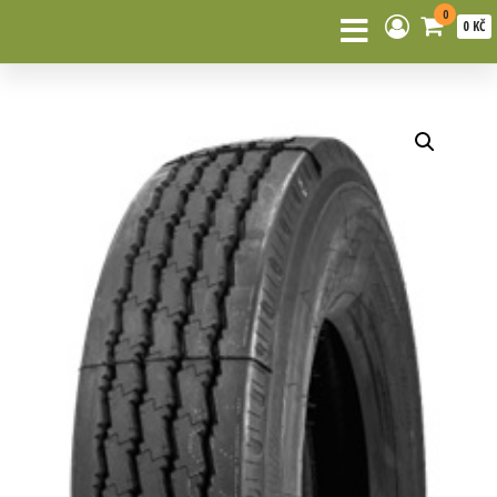
0
0 KČ