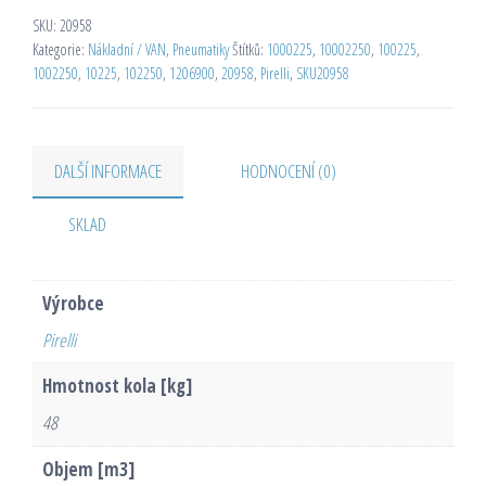
SKU:
20958
Kategorie:
Nákladní / VAN
,
Pneumatiky
Štítků:
1000225
,
10002250
,
100225
,
1002250
,
10225
,
102250
,
1206900
,
20958
,
Pirelli
,
SKU20958
DALŠÍ INFORMACE
HODNOCENÍ (0)
SKLAD
Výrobce
Pirelli
Hmotnost kola [kg]
48
Objem [m3]