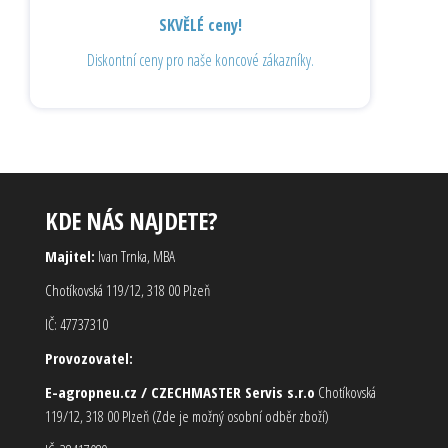
SKVĚLÉ ceny!
Diskontní ceny pro naše koncové zákazníky.
KDE NÁS NAJDETE?
Majitel:
Ivan Trnka, MBA
Chotíkovská 119/12, 318 00 Plzeň
IČ: 47737310
Provozovatel:
E-agropneu.cz / CZECHMASTER Servis s.r.o
Chotíkovská
119/12, 318 00 Plzeň (Zde je možný osobní odběr zboží)