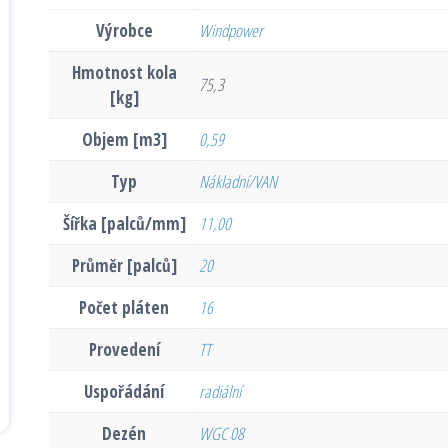
Výrobce
Windpower
Hmotnost kola
75,3
[kg]
Objem [m3]
0,59
Typ
Nákladní/VAN
Šířka [palců/mm]
11,00
Průměr [palců]
20
Počet pláten
16
Provedení
TT
Uspořádání
radiální
Dezén
WGC 08