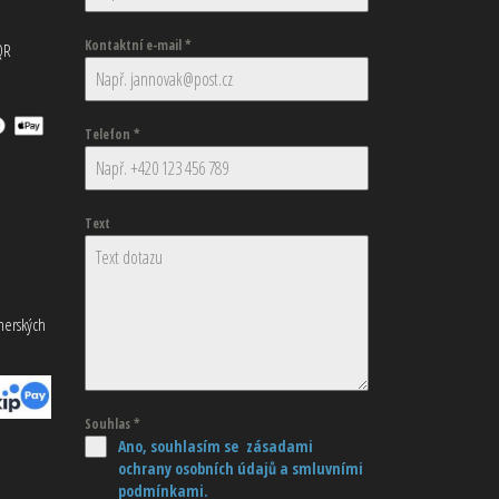
Kontaktní e-mail
*
QR
Telefon
*
Text
tnerských
Souhlas
*
Ano, souhlasím se zásadami
ochrany osobních údajů
a smluvními
podmínkami.