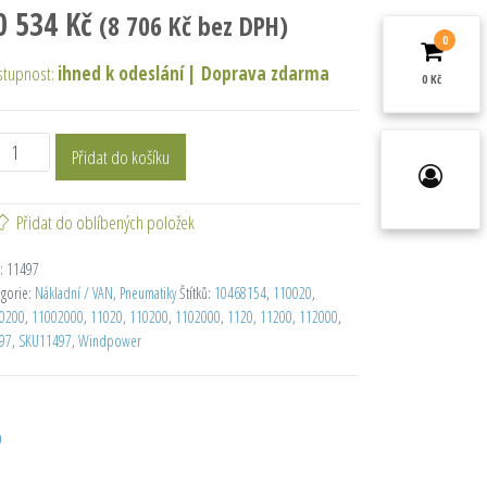
0 534
Kč
(
8 706
Kč
bez DPH)
0
stupnost:
ihned k odeslání
|
Doprava zdarma
0 Kč
Přidat do košíku
Přidat do oblíbených položek
:
11497
egorie:
Nákladní / VAN
,
Pneumatiky
Štítků:
10468154
,
110020
,
0200
,
11002000
,
11020
,
110200
,
1102000
,
1120
,
11200
,
112000
,
97
,
SKU11497
,
Windpower
D