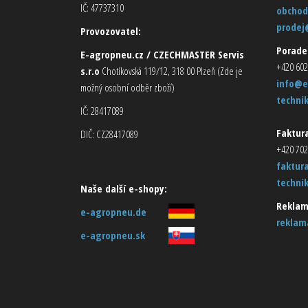
IČ: 47737310
obchod
prodej
Provozovatel:
Porade
E-agropneu.cz / CZECHMASTER Servis
+420 602
s.r.o
Chotíkovská 119/12, 318 00 Plzeň (Zde je
info@e
možný osobní odběr zboží)
techni
IČ: 28417089
Faktura
DIČ: CZ28417089
+420 702
faktur
techni
Naše další e-shopy:
Reklam
e-agropneu.de
reklam
e-agropneu.sk