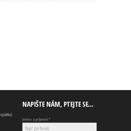
NAPIŠTE NÁM, PTEJTE SE…
oplatku)
Jméno a příjmení
*