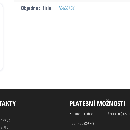
Objednací číslo
10468154
TAKTY
PLATEBNÍ MOŽNOSTI
d
Bankovním převodem a QR kódem (bez p
 172 200
Dobírkou (89 Kč)
 709 250