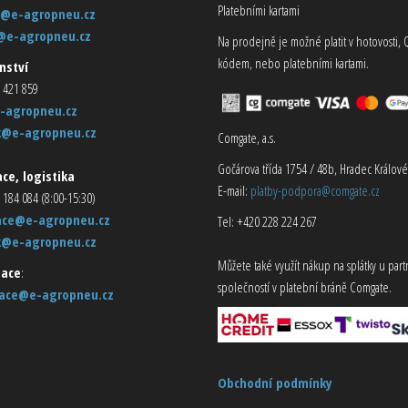
Platebními kartami
@e-agropneu.cz
@e-agropneu.cz
Na prodejně je možné platit v hotovosti, 
kódem, nebo platebními kartami.
nství
 421 859
-agropneu.cz
k@e-agropneu.cz
Comgate, a.s.
Gočárova třída 1754 / 48b, Hradec Králové
ce, logistika
E-mail:
platby-podpora@comgate.cz
 184 084 (8:00-15:30)
ace@e-agropneu.cz
Tel: +420 228 224 267
k@e-agropneu.cz
Můžete také využít nákup na splátky u par
ace
:
společností v platební bráně Comgate.
ace@e-agropneu.cz
Obchodní podmínky