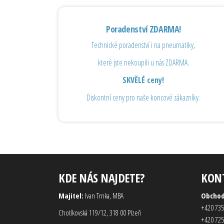
Poradenství ZDARMA!
Technické poradenství i na pneumatiky,
které jste nekoupili u nás ZDARMA.
SKVĚLÉ ceny!
Diskontní ceny pro naše koncové zákazníky.
KDE NÁS NAJDETE?
KON
Majitel:
Ivan Trnka, MBA
Obcho
+420 735
Chotíkovská 119/12, 318 00 Plzeň
+420 725