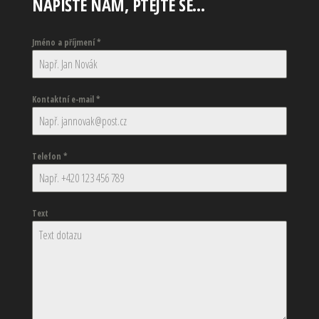
NAPIŠTE NÁM, PTEJTE SE…
Jméno a příjmení
*
Kontaktní e-mail
*
Telefon
*
Text