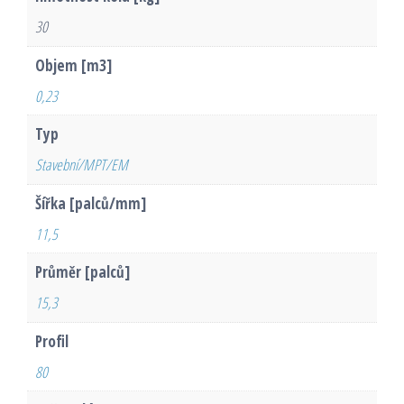
30
Objem [m3]
0,23
Typ
Stavební/MPT/EM
Šířka [palců/mm]
11,5
Průměr [palců]
15,3
Profil
80