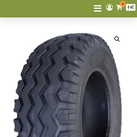
0
0 KČ