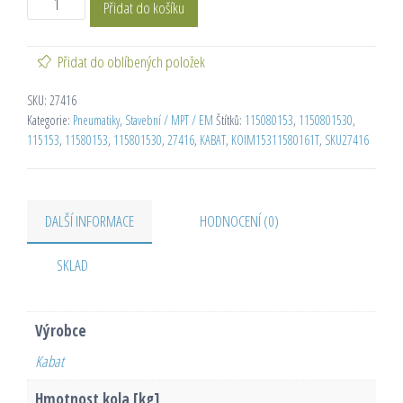
Přidat do košíku
Přidat do oblíbených položek
SKU:
27416
Kategorie:
Pneumatiky
,
Stavební / MPT / EM
Štítků:
115080153
,
1150801530
,
115153
,
11580153
,
115801530
,
27416
,
KABAT
,
KOIM15311580161T
,
SKU27416
DALŠÍ INFORMACE
HODNOCENÍ (0)
SKLAD
Výrobce
Kabat
Hmotnost kola [kg]