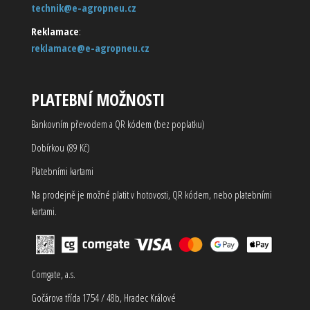
technik@e-agropneu.cz
Reklamace
:
reklamace@e-agropneu.cz
PLATEBNÍ MOŽNOSTI
Bankovním převodem a QR kódem (bez poplatku)
Dobírkou (89 Kč)
Platebními kartami
Na prodejně je možné platit v hotovosti, QR kódem, nebo platebními
kartami.
Comgate, a.s.
Gočárova třída 1754 / 48b, Hradec Králové