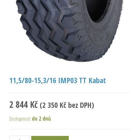
11,5/80-15,3/16 IMP03 TT Kabat
2 844
Kč
(
2 350
Kč
bez DPH)
Dostupnost:
do 2 dnů