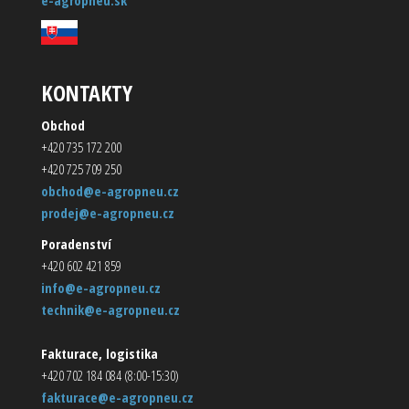
e-agropneu.sk
KONTAKTY
Obchod
+420 735 172 200
+420 725 709 250
obchod@e-agropneu.cz
prodej@e-agropneu.cz
Poradenství
+420 602 421 859
info@e-agropneu.cz
technik@e-agropneu.cz
Fakturace, logistika
+420 702 184 084 (8:00-15:30)
fakturace@e-agropneu.cz