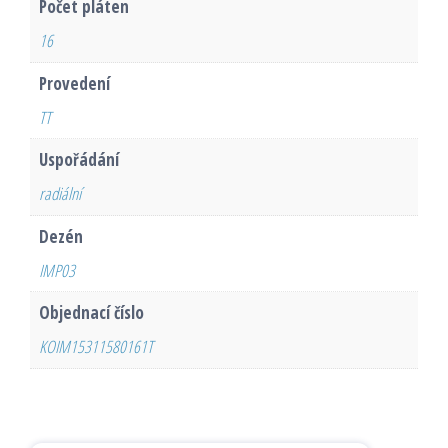
Počet pláten
16
Provedení
TT
Uspořádání
radiální
Dezén
IMP03
Objednací číslo
KOIM15311580161T