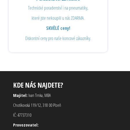
Technické poradenství i na pneumatiky,
které jste nekoupili u nás ZDARMA.
SKVĚLÉ ceny!
Diskontní ceny pro naše koncové zákazníky.
KDE NÁS NAJDETE?
Majitel:
Ivan Trnka, MBA
Chotíkovská 119/12, 318 00 Plzeň
IČ: 47737310
Provozovatel: