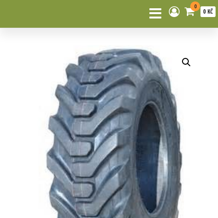
0
0 KČ