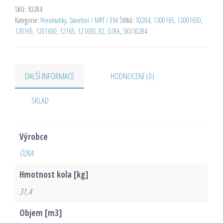
SKU:
10284
Kategorie:
Pneumatiky
,
Stavební / MPT / EM
Štítků:
10284
,
1200165
,
12001650
,
120165
,
1201650
,
12165
,
121650
,
82
,
ÖZKA
,
SKU10284
DALŠÍ INFORMACE
HODNOCENÍ (0)
SKLAD
Výrobce
ÖZKA
Hmotnost kola [kg]
31,4
Objem [m3]