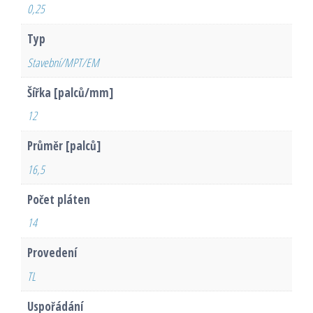
0,25
Typ
Stavební/MPT/EM
Šířka [palců/mm]
12
Průměr [palců]
16,5
Počet pláten
14
Provedení
TL
Uspořádání