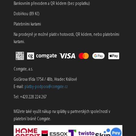
Bankovním převodem a QR kódem (bez poplatku)
Dobírkou (89 Kč)
Platebními kartami
Na prodejně je možné platit v hotovosti, QR kódem, nebo platebními
kartami.
Comgate, a.s.
Gočárova třída 1754 / 48b, Hradec Králové
E-mail:
platby-podpora@comgate.cz
Tel: +420 228 224 267
Můžete také využít nákup na splátky u partnerských společností v
platební bráně Comgate.