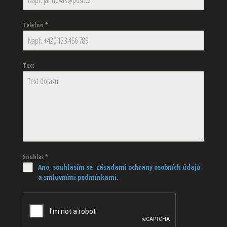
Telefon
*
Text
Souhlas
*
Ano, souhlasím se zásadami ochrany osobních údajů
a smluvními podmínkami.