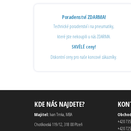
Poradenství ZDARMA!
Technické poradenství i na pneumatiky,
které jste nekoupili u nás ZDARMA.
SKVĚLÉ ceny!
Diskontní ceny pro naše koncové zákazníky.
KDE NÁS NAJDETE?
KON
Majitel:
Ivan Trnka, MBA
Obcho
+420 735
Chotíkovská 119/12, 318 00 Plzeň
+420 725