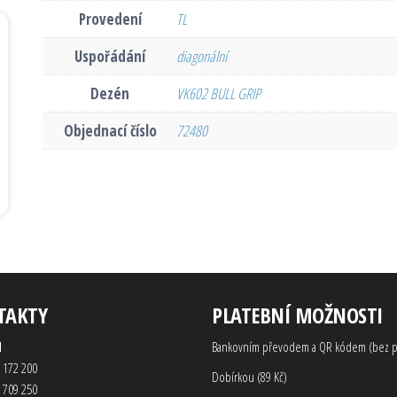
Provedení
TL
Uspořádání
diagonální
Dezén
VK602 BULL GRIP
Objednací číslo
72480
TAKTY
PLATEBNÍ MOŽNOSTI
d
Bankovním převodem a QR kódem (bez p
 172 200
Dobírkou (89 Kč)
 709 250