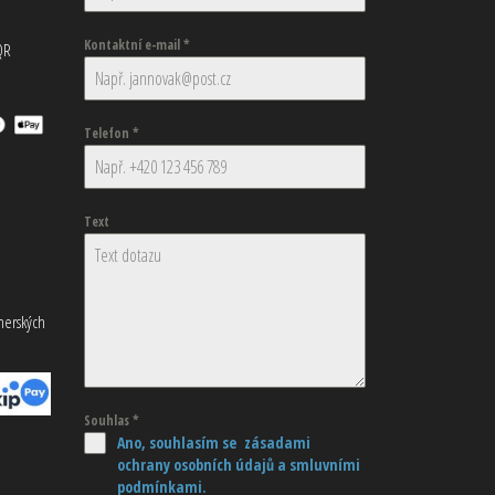
Kontaktní e-mail
*
QR
Telefon
*
Text
tnerských
Souhlas
*
Ano, souhlasím se zásadami
ochrany osobních údajů
a smluvními
podmínkami.