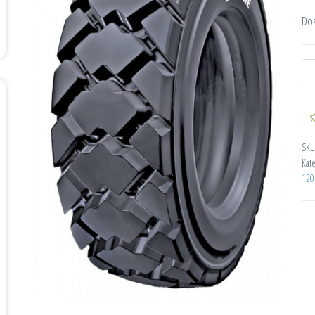
Do
SKU
Kat
120