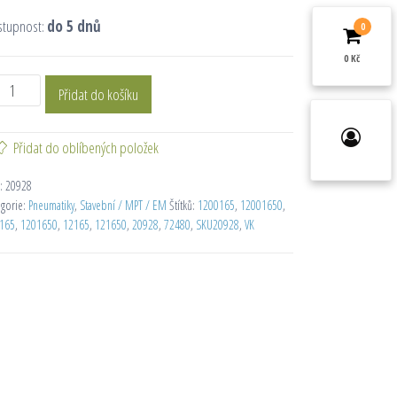
stupnost:
do 5 dnů
0
0 Kč
Přidat do košíku
Přidat do oblíbených položek
:
20928
egorie:
Pneumatiky
,
Stavební / MPT / EM
Štítků:
1200165
,
12001650
,
165
,
1201650
,
12165
,
121650
,
20928
,
72480
,
SKU20928
,
VK