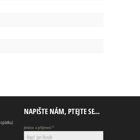
NAPIŠTE NÁM, PTEJTE SE…
oplatku)
Jméno a příjmení
*