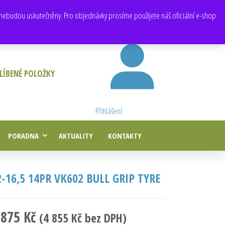
E-mail:
obchod@e-agropneu.cz
,
prodej@e-agropneu.cz
nebudou uskutečněny. Pro objednávky prosíme použijete náš oficiální e-shop
LÍBENÉ POLOŽKY
Přihlášení
PORADNA
AKTUALITY
KONTAKTY
2-16,5 14PR VK602 BULL GRIP TYRE
 875
Kč
(
4 855
Kč
bez DPH)