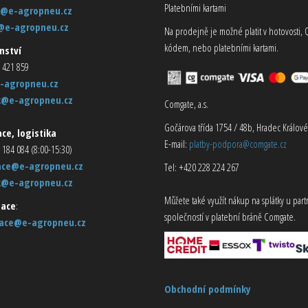
Platebními kartami
@e-agropneu.cz
@e-agropneu.cz
Na prodejně je možné platit v hotovosti, 
kódem, nebo platebními kartami.
nství
 421 859
-agropneu.cz
k@e-agropneu.cz
Comgate, a.s.
Gočárova třída 1754 / 48b, Hradec Králové
ce, logistika
E-mail:
platby-podpora@comgate.cz
 184 084 (8:00-15:30)
ace@e-agropneu.cz
Tel: +420 228 224 267
k@e-agropneu.cz
Můžete také využít nákup na splátky u par
ace
:
společností v platební bráně Comgate.
ace@e-agropneu.cz
Obchodní podmínky