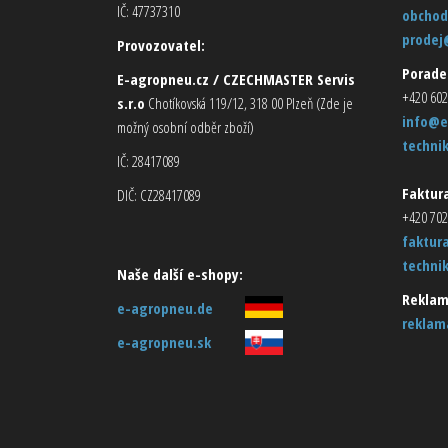
IČ: 47737310
obchod
prodej
Provozovatel:
Porade
E-agropneu.cz / CZECHMASTER Servis
+420 602
s.r.o
Chotíkovská 119/12, 318 00 Plzeň (Zde je
info@e
možný osobní odběr zboží)
techni
IČ: 28417089
Faktura
DIČ: CZ28417089
+420 702
faktur
techni
Naše další e-shopy:
Reklam
e-agropneu.de
reklam
e-agropneu.sk