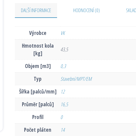
DALŠÍ INFORMACE
HODNOCENÍ (0)
SKLA
Výrobce
VK
Hmotnost kola
43,5
[kg]
Objem [m3]
0,3
Typ
Stavební/MPT/EM
Šířka [palců/mm]
12
Průměr [palců]
16,5
Profil
0
Počet pláten
14