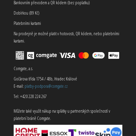
Bankovním převodem a QR kódem (bez poplatku)
Dobírkou (89 Kč)
Platebními kartami
Na prodejně je možné platit v hotovosti, QR kódem, nebo platebními
kartami.
Comgate, a.s.
Gočárova třída 1754 / 48b, Hradec Králové
E-mail:
platby-podpora@comgate.cz
Tel: +420 228 224 267
Můžete také využít nákup na splátky u partnerských společností v
platební bráně Comgate.