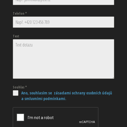
Telefon
*
Text
Souhlas
*
Ano, souhlasím se zásadami ochrany osobních údajů
a smluvními podmínkami.