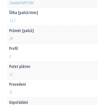
Stavební/MPT/EM
Šířka [palců/mm]
12,5
Průměr [palců]
20
Profil
0
Počet pláten
12
Provedení
TL
Uspořádání