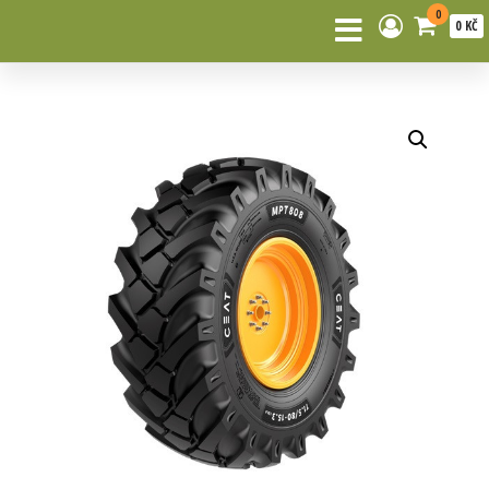
0
0 KČ