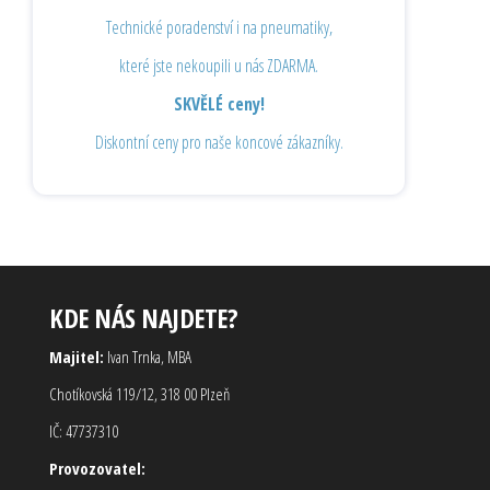
Technické poradenství i na pneumatiky,
které jste nekoupili u nás ZDARMA.
SKVĚLÉ ceny!
Diskontní ceny pro naše koncové zákazníky.
KDE NÁS NAJDETE?
Majitel:
Ivan Trnka, MBA
Chotíkovská 119/12, 318 00 Plzeň
IČ: 47737310
Provozovatel: