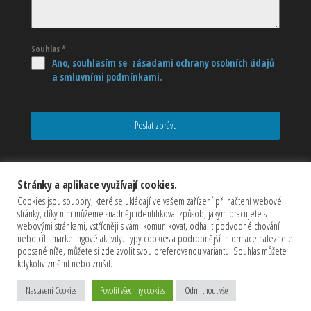
Souhlas
*
Ano, souhlasím se zásadami ochrany osobních údajů
a smluvními podmínkami.
Poslat zprávu
Stránky a aplikace využívají cookies.
Cookies jsou soubory, které se ukládají ve vašem zařízení při načtení webové
stránky, díky nim můžeme snadněji identifikovat způsob, jakým pracujete s
webovými stránkami, vstřícněji s vámi komunikovat, odhalit podvodné chování
nebo cílit marketingové aktivity. Typy cookies a podrobnější informace naleznete
popsané níže, můžete si zde zvolit svou preferovanou variantu. Souhlas můžete
kdykoliv změnit nebo zrušit.
Copyrights © 2026 CZECHMASTER Servis s.r.o (Všechna práva
Nastavení Cookies
Povolit všechny cookies
Odmítnout vše
vyhrazena)