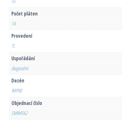
55
Počet pláten
14
Provedení
TL
Uspořádání
diagonální
Dezén
IMP80
Objednací číslo
SMIM562