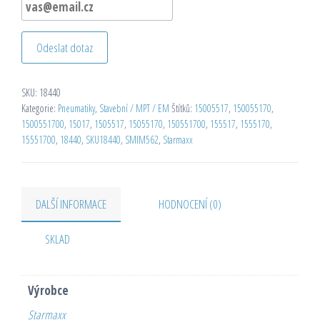
Odeslat dotaz
SKU:
18440
Kategorie:
Pneumatiky
,
Stavební / MPT / EM
Štítků:
15005517
,
150055170
,
1500551700
,
15017
,
1505517
,
15055170
,
150551700
,
155517
,
1555170
,
15551700
,
18440
,
SKU18440
,
SMIM562
,
Starmaxx
DALŠÍ INFORMACE
HODNOCENÍ (0)
SKLAD
Výrobce
Starmaxx