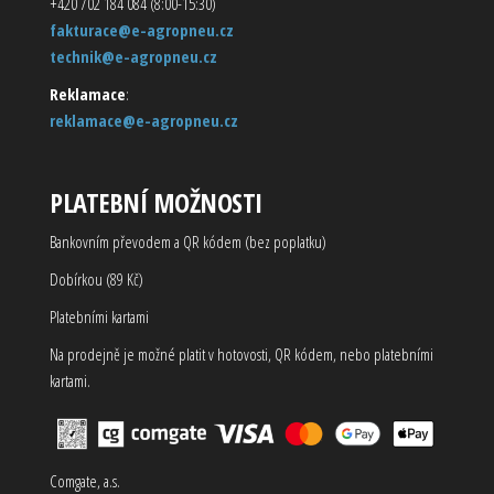
+420 702 184 084 (8:00-15:30)
fakturace@e-agropneu.cz
technik@e-agropneu.cz
Reklamace
:
reklamace@e-agropneu.cz
PLATEBNÍ MOŽNOSTI
Bankovním převodem a QR kódem (bez poplatku)
Dobírkou (89 Kč)
Platebními kartami
Na prodejně je možné platit v hotovosti, QR kódem, nebo platebními
kartami.
Comgate, a.s.