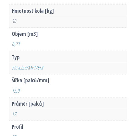
Hmotnost kola [kg]
30
Objem [m3]
0,23
Typ
Stavební/MPT/EM
Šířka [palců/mm]
15,0
Průměr [palců]
17
Profil