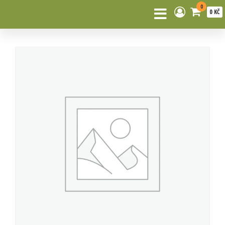
0
0 KČ