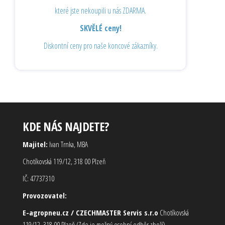
které jste nekoupili u nás ZDARMA.
SKVĚLÉ ceny!
Diskontní ceny pro naše koncové zákazníky.
KDE NÁS NAJDETE?
Majitel:
Ivan Trnka, MBA
Chotíkovská 119/12, 318 00 Plzeň
IČ: 47737310
Provozovatel:
E-agropneu.cz / CZECHMASTER Servis s.r.o
Chotíkovská
119/12, 318 00 Plzeň (Zde je možný osobní odběr zboží)