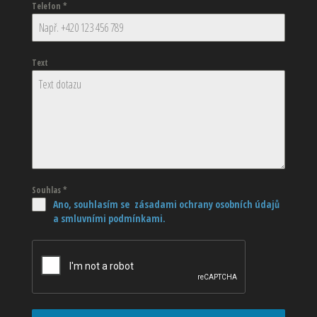
Telefon
*
Text
Souhlas
*
Ano, souhlasím se zásadami ochrany osobních údajů
a smluvními podmínkami.