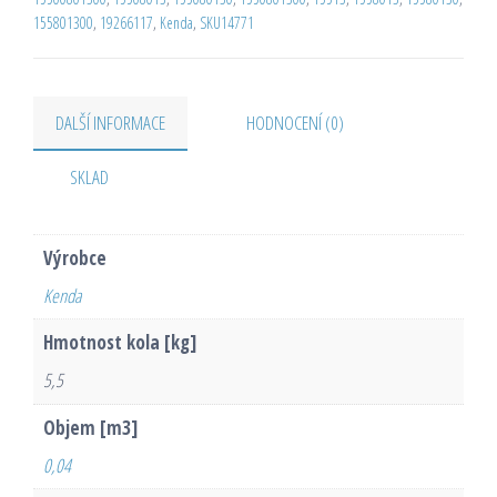
155801300
,
19266117
,
Kenda
,
SKU14771
DALŠÍ INFORMACE
HODNOCENÍ (0)
SKLAD
Výrobce
Kenda
Hmotnost kola [kg]
5,5
Objem [m3]
0,04