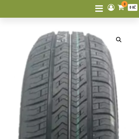
0
0 KČ