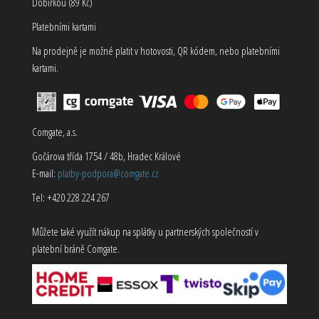
Dobírkou (89 Kč)
Platebními kartami
Na prodejně je možné platit v hotovosti, QR kódem, nebo platebními
kartami.
Comgate, a.s.
Gočárova třída 1754 / 48b, Hradec Králové
E-mail:
platby-podpora@comgate.cz
Tel: +420 228 224 267
Můžete také využít nákup na splátky u partnerských společností v
platební bráně Comgate.