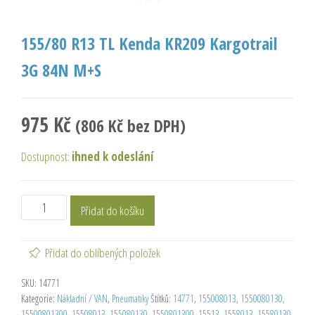
155/80 R13 TL Kenda KR209 Kargotrail
3G 84N M+S
975
Kč
(
806
Kč
bez DPH)
Dostupnost:
ihned k odeslání
Přidat do košíku
Přidat do oblíbených položek
SKU:
14771
Kategorie:
Nákladní / VAN
,
Pneumatiky
Štítků:
14771
,
155008013
,
1550080130
,
15500801300
,
15508013
,
155080130
,
1550801300
,
15513
,
1558013
,
15580130
,