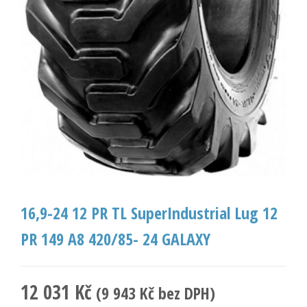
16,9-24 12 PR TL SuperIndustrial Lug 12
PR 149 A8 420/85- 24 GALAXY
12 031
Kč
(
9 943
Kč
bez DPH)