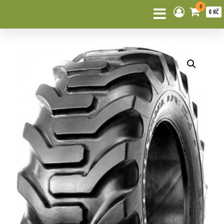
0
0 KČ