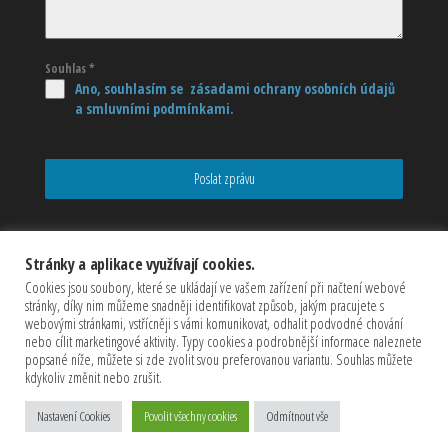
Souhlas
*
Ano, souhlasím se zásadami ochrany osobních údajů
a smluvními podmínkami.
Poslat zprávu
Stránky a aplikace využívají cookies.
Cookies jsou soubory, které se ukládají ve vašem zařízení při načtení webové
stránky, díky nim můžeme snadněji identifikovat způsob, jakým pracujete s
webovými stránkami, vstřícněji s vámi komunikovat, odhalit podvodné chování
nebo cílit marketingové aktivity. Typy cookies a podrobnější informace naleznete
popsané níže, můžete si zde zvolit svou preferovanou variantu. Souhlas můžete
kdykoliv změnit nebo zrušit.
Copyrights © 2026 CZECHMASTER Servis s.r.o (Všechna práva
vyhrazena)
Nastavení Cookies
Povolit všechny cookies
Odmítnout vše