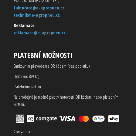
+420 702 184 084 (8:00-15:30)
fakturace@e-agropneu.cz
technik@e-agropneu.cz
Reklamace
:
reklamace@e-agropneu.cz
PLATEBNÍ MOŽNOSTI
Bankovním převodem a QR kódem (bez poplatku)
Dobírkou (89 Kč)
Platebními kartami
Na prodejně je možné platit v hotovosti, QR kódem, nebo platebními
kartami.
Comgate, a.s.