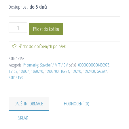
Dostupnost:
do 5 dnů
Přidat do košíku
Přidat do oblíbených položek
SKU:
15153
Kategorie:
Pneumatiky
,
Stavební / MPT / EM
Štítků:
000000000000480975
,
15153
,
169024
,
1690240
,
16902400
,
16924
,
169240
,
1692400
,
GALAXY
,
SKU15153
DALŠÍ INFORMACE
HODNOCENÍ (0)
SKLAD