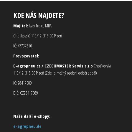
KDE NÁS NAJDETE?
Majitel:
Ivan Trnka, MBA
Chotíkovská 119/12, 318 00 Plzeň
IČ: 47737310
Provozovatel:
E-agropneu.cz / CZECHMASTER Servis s.r.o
Chotíkovská
119/12, 318 00 Plzeň (Zde je možný osobní odběr zboží)
IČ: 28417089
DIČ: CZ28417089
Naše další e-shopy:
e-agropneu.de