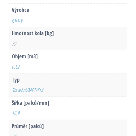
Výrobce
galaxy
Hmotnost kola [kg]
79
Objem [m3]
0,62
Typ
Stavební/MPT/EM
Šířka [palců/mm]
16,9
Průměr [palců]