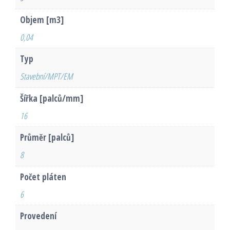
Objem [m3]
0,04
Typ
Stavební/MPT/EM
Šířka [palců/mm]
16
Průměr [palců]
8
Počet pláten
6
Provedení