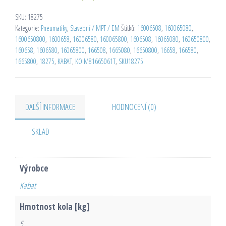
SKU:
18275
Kategorie:
Pneumatiky
,
Stavební / MPT / EM
Štítků:
16006508
,
160065080
,
1600650800
,
1600658
,
16006580
,
160065800
,
1606508
,
16065080
,
160650800
,
160658
,
1606580
,
16065800
,
166508
,
1665080
,
16650800
,
16658
,
166580
,
1665800
,
18275
,
KABAT
,
KOIM81665061T
,
SKU18275
DALŠÍ INFORMACE
HODNOCENÍ (0)
SKLAD
Výrobce
Kabat
Hmotnost kola [kg]
5