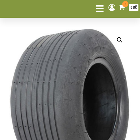
0
0 KČ