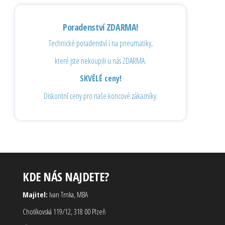
Poradenství ZDARMA!
Technické poradenství i na pneumatiky,
které jste nekoupili u nás ZDARMA.
SKVĚLÉ ceny!
Diskontní ceny pro naše koncové zákazníky.
KDE NÁS NAJDETE?
Majitel:
Ivan Trnka, MBA
Chotíkovská 119/12, 318 00 Plzeň