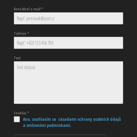
Kontaktní e-mail
*
Telefon
*
Text
Souhlas
*
Ano, souhlasím se zásadami ochrany osobních údajů
a smluvními podmínkami.