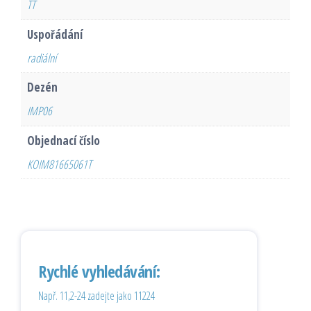
TT
Uspořádání
radiální
Dezén
IMP06
Objednací číslo
KOIM81665061T
Rychlé vyhledávání:
Např. 11,2-24 zadejte jako 11224