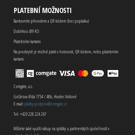
PLATEBNÍ MOŽNOSTI
Bankovním převodem a QR kódem (bez poplatku)
Dobírkou (89 Kč)
Platebními kartami
Na prodejně je možné platit v hotovosti, QR kódem, nebo platebními
kartami.
Comgate, a.s.
Gočárova třída 1754 / 48b, Hradec Králové
E-mail:
platby-podpora@comgate.cz
Tel: +420 228 224 267
Můžete také využít nákup na splátky u partnerských společností v