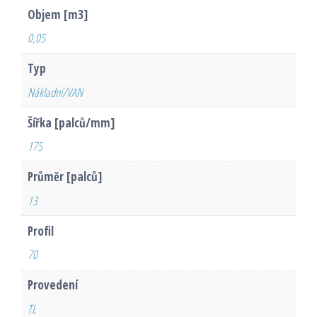
Objem [m3]
0,05
Typ
Nákladní/VAN
Šířka [palců/mm]
175
Průměr [palců]
13
Profil
70
Provedení
TL