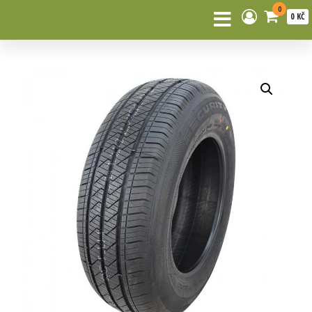
0
0 KČ