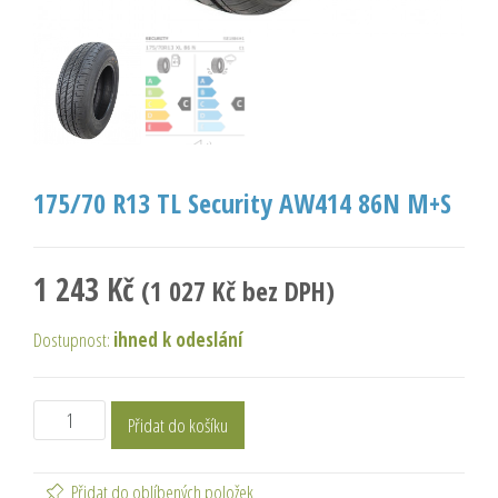
175/70 R13 TL Security AW414 86N M+S
1 243
Kč
(
1 027
Kč
bez DPH)
Dostupnost:
ihned k odeslání
Přidat do košíku
Přidat do oblíbených položek