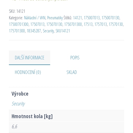
SKU:
14121
Kategorie:
Nákladní / VAN
,
Pneumatiky
Štítků:
14121
,
175007013
,
1750070130
,
17500701300
,
17507013
,
175070130
,
1750701300
,
17513
,
1757013
,
17570130
,
175701300
,
18345287
,
Security
,
SKU14121
DALŠÍ INFORMACE
POPIS
HODNOCENÍ (0)
SKLAD
Výrobce
Security
Hmotnost kola [kg]
6,6