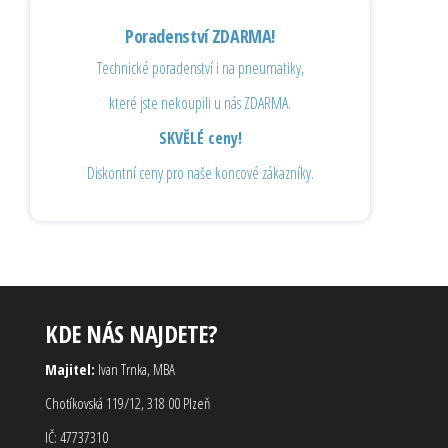
Poradenství ZDARMA!
Technické poradenství i na pneumatiky,
které jste nekoupili u nás ZDARMA.
SKVĚLÉ ceny!
Diskontní ceny pro naše koncové zákazníky.
KDE NÁS NAJDETE?
Majitel:
Ivan Trnka, MBA
Chotíkovská 119/12, 318 00 Plzeň
IČ: 47737310