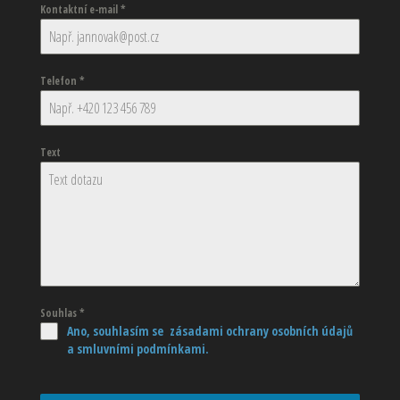
Kontaktní e-mail
*
Telefon
*
Text
Souhlas
*
Ano, souhlasím se zásadami ochrany osobních údajů
a smluvními podmínkami.