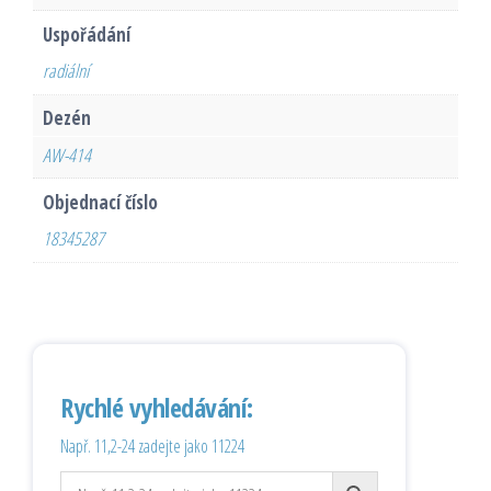
Uspořádání
radiální
Dezén
AW-414
Objednací číslo
18345287
Rychlé vyhledávání:
Např. 11,2-24 zadejte jako 11224