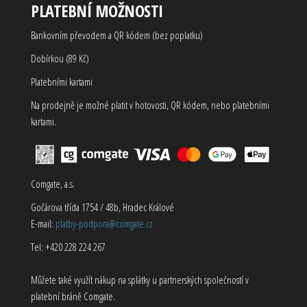
PLATEBNÍ MOŽNOSTI
Bankovním převodem a QR kódem (bez poplatku)
Dobírkou (89 Kč)
Platebními kartami
Na prodejně je možné platit v hotovosti, QR kódem, nebo platebními
kartami.
Comgate, a.s.
Gočárova třída 1754 / 48b, Hradec Králové
E-mail:
platby-podpora@comgate.cz
Tel: +420 228 224 267
Můžete také využít nákup na splátky u partnerských společností v
platební bráně Comgate.