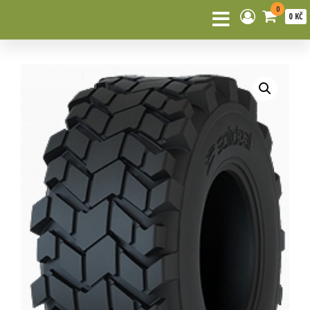
0
0 KČ