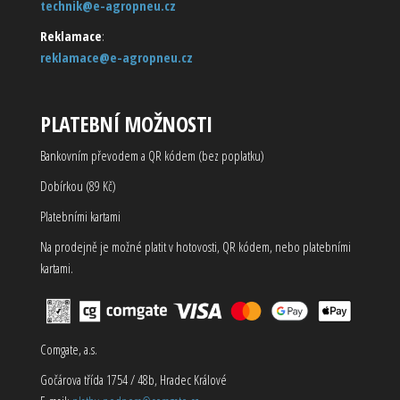
technik@e-agropneu.cz
Reklamace
:
reklamace@e-agropneu.cz
PLATEBNÍ MOŽNOSTI
Bankovním převodem a QR kódem (bez poplatku)
Dobírkou (89 Kč)
Platebními kartami
Na prodejně je možné platit v hotovosti, QR kódem, nebo platebními
kartami.
Comgate, a.s.
Gočárova třída 1754 / 48b, Hradec Králové