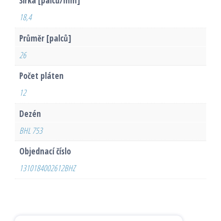
Šířka [palců/mm]
18,4
Průměr [palců]
26
Počet pláten
12
Dezén
BHL 753
Objednací číslo
1310184002612BHZ