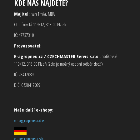
KDE NÁS NAJDETE?
Majitel:
Ivan Trnka, MBA
Chotíkovská 119/12, 318 00 Plzeň
IČ: 47737310
Provozovatel:
E-agropneu.cz / CZECHMASTER Servis s.r.o
Chotíkovská
119/12, 318 00 Plzeň (Zde je možný osobní odběr zboží)
IČ: 28417089
DIČ: CZ28417089
Naše další e-shopy:
e-agropneu.de
e-agropneu.sk