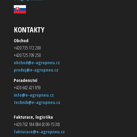
KONTAKTY
Obchod
+420 735 172 200
+420 725 709 250
obchod@e-agropneu.cz
prodej@e-agropneu.cz
Poradenství
+420 602 421 859
info@e-agropneu.cz
technik@e-agropneu.cz
Fakturace, logistika
+420 702 184 084 (8:00-15:30)
fakturace@e-agropneu.cz