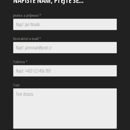
NAPIŠTE NÁM, PTEJTE SE…
Jméno a příjmení
*
Kontaktní e-mail
*
Telefon
*
Text