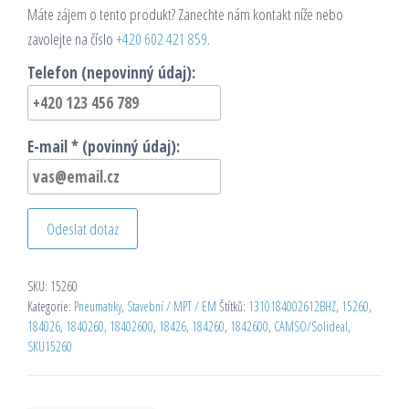
Máte zájem o tento produkt? Zanechte nám kontakt níže nebo
zavolejte na číslo
+420 602 421 859
.
Telefon (nepovinný údaj):
E-mail * (povinný údaj):
Odeslat dotaz
SKU:
15260
Kategorie:
Pneumatiky
,
Stavební / MPT / EM
Štítků:
1310184002612BHZ
,
15260
,
184026
,
1840260
,
18402600
,
18426
,
184260
,
1842600
,
CAMSO/Solideal
,
SKU15260