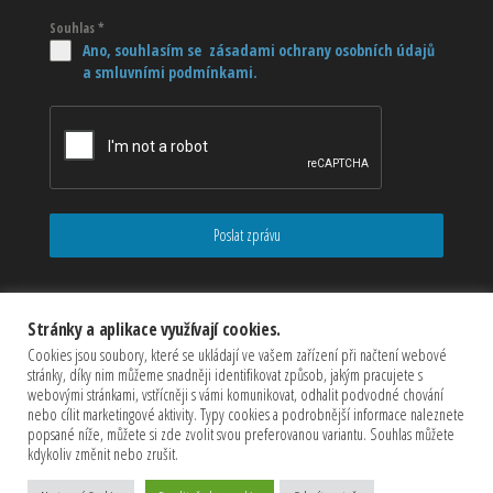
Souhlas
*
Ano, souhlasím se zásadami ochrany osobních údajů
a smluvními podmínkami.
Poslat zprávu
Stránky a aplikace využívají cookies.
Cookies jsou soubory, které se ukládají ve vašem zařízení při načtení webové
stránky, díky nim můžeme snadněji identifikovat způsob, jakým pracujete s
webovými stránkami, vstřícněji s vámi komunikovat, odhalit podvodné chování
nebo cílit marketingové aktivity. Typy cookies a podrobnější informace naleznete
popsané níže, můžete si zde zvolit svou preferovanou variantu. Souhlas můžete
kdykoliv změnit nebo zrušit.
Copyrights © 2026 CZECHMASTER Servis s.r.o (Všechna práva