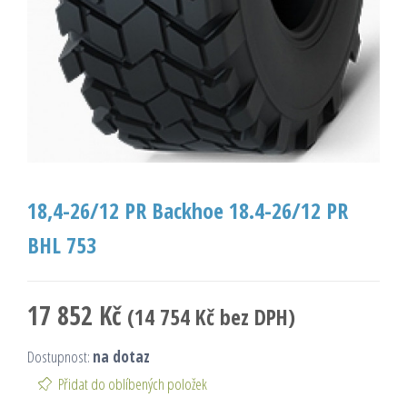
18,4-26/12 PR Backhoe 18.4-26/12 PR
BHL 753
17 852
Kč
(
14 754
Kč
bez DPH)
Dostupnost:
na dotaz
Přidat do oblíbených položek