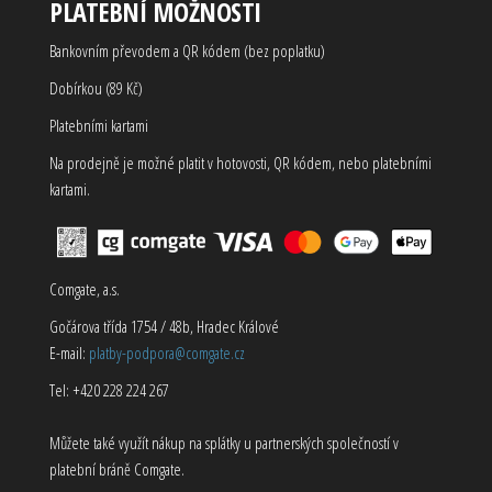
PLATEBNÍ MOŽNOSTI
Bankovním převodem a QR kódem (bez poplatku)
Dobírkou (89 Kč)
Platebními kartami
Na prodejně je možné platit v hotovosti, QR kódem, nebo platebními
kartami.
Comgate, a.s.
Gočárova třída 1754 / 48b, Hradec Králové
E-mail:
platby-podpora@comgate.cz
Tel: +420 228 224 267
Můžete také využít nákup na splátky u partnerských společností v
platební bráně Comgate.