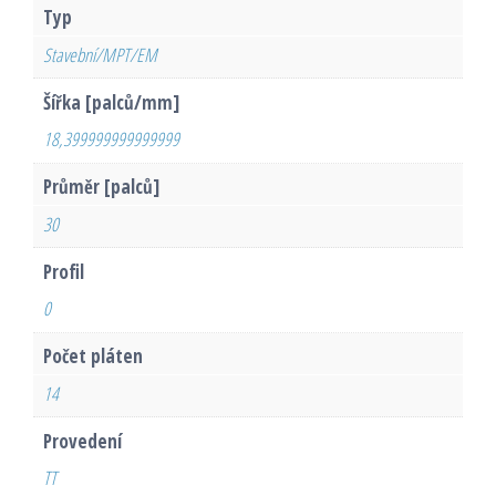
Typ
Stavební/MPT/EM
Šířka [palců/mm]
18,399999999999999
Průměr [palců]
30
Profil
0
Počet pláten
14
Provedení
TT