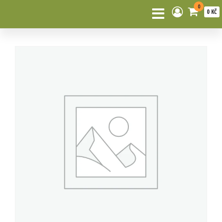
0
0 KČ