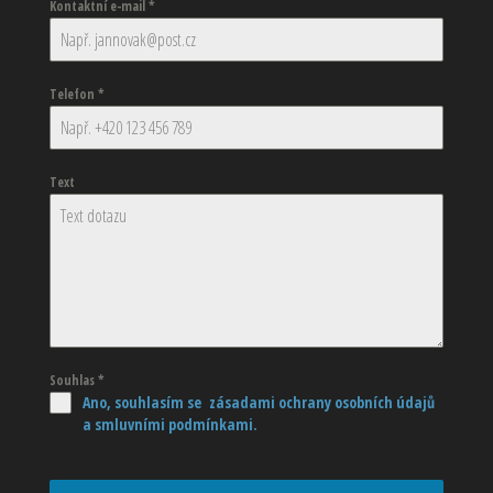
Kontaktní e-mail
*
Telefon
*
Text
Souhlas
*
Ano, souhlasím se zásadami ochrany osobních údajů
a smluvními podmínkami.