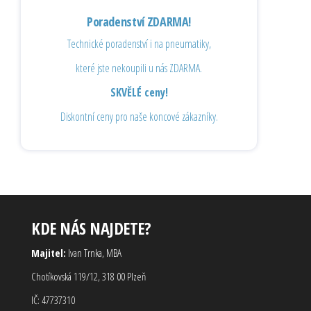
Poradenství ZDARMA!
Technické poradenství i na pneumatiky,
které jste nekoupili u nás ZDARMA.
SKVĚLÉ ceny!
Diskontní ceny pro naše koncové zákazníky.
KDE NÁS NAJDETE?
Majitel:
Ivan Trnka, MBA
Chotíkovská 119/12, 318 00 Plzeň
IČ: 47737310