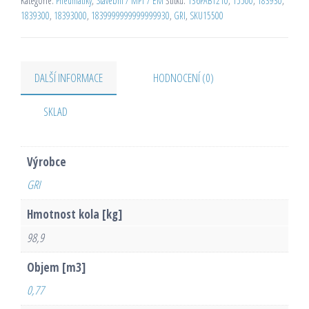
Kategorie:
Pneumatiky
,
Stavební / MPT / EM
Štítků:
136PAB1210
,
15500
,
183930
,
1839300
,
18393000
,
1839999999999999930
,
GRI
,
SKU15500
DALŠÍ INFORMACE
HODNOCENÍ (0)
SKLAD
Výrobce
GRI
Hmotnost kola [kg]
98,9
Objem [m3]
0,77