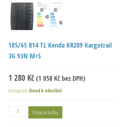
185/65 R14 TL Kenda KR209 Kargotrail
3G 93N M+S
1 280
Kč
(
1 058
Kč
bez DPH)
Dostupnost:
ihned k odeslání
Přidat do košíku