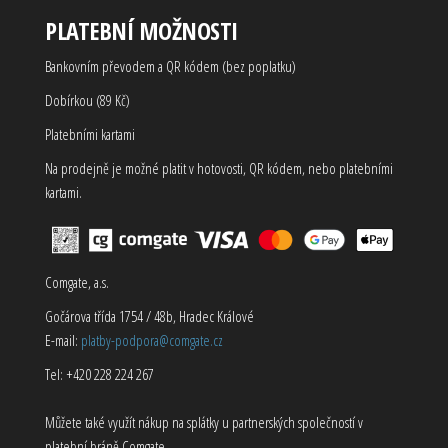
PLATEBNÍ MOŽNOSTI
Bankovním převodem a QR kódem (bez poplatku)
Dobírkou (89 Kč)
Platebními kartami
Na prodejně je možné platit v hotovosti, QR kódem, nebo platebními
kartami.
Comgate, a.s.
Gočárova třída 1754 / 48b, Hradec Králové
E-mail:
platby-podpora@comgate.cz
Tel: +420 228 224 267
Můžete také využít nákup na splátky u partnerských společností v
platební bráně Comgate.