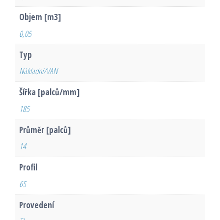
Objem [m3]
0,05
Typ
Nákladní/VAN
Šířka [palců/mm]
185
Průměr [palců]
14
Profil
65
Provedení