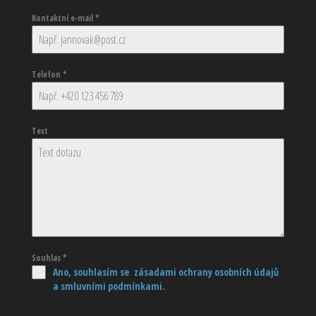
Kontaktní e-mail
*
Telefon
*
Text
Souhlas
*
Ano, souhlasím se zásadami ochrany osobních údajů
a smluvními podmínkami.