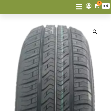
0
0 KČ