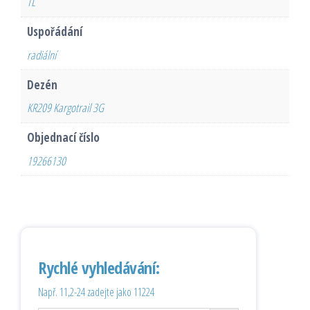
TL
Uspořádání
radiální
Dezén
KR209 Kargotrail 3G
Objednací číslo
19266130
Rychlé vyhledávání:
Např. 11,2-24 zadejte jako 11224