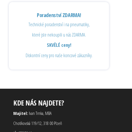
Poradenství ZDARMA!
Technické poradenství i na pneumatiky,
které jste nekoupili u nás ZDARMA.
SKVĚLÉ ceny!
Diskontní ceny pro naše koncové zákazníky.
KDE NÁS NAJDETE?
Majitel:
Ivan Trnka, MBA
Chotíkovská 119/12, 318 00 Plzeň