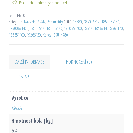
Přidat do oblíbených položek
SKU:
14780
Kategorie:
Nákladní / VAN
,
Pneumatiky
Štítků:
14780
,
185006514
,
1850065140
,
18500651400
,
18506514
,
185065140
,
1850651400
,
18514
,
1856514
,
18565140
,
185651400
,
19266130
,
Kenda
,
SKU14780
DALŠÍ INFORMACE
HODNOCENÍ (0)
SKLAD
Výrobce
Kenda
Hmotnost kola [kg]
6,4