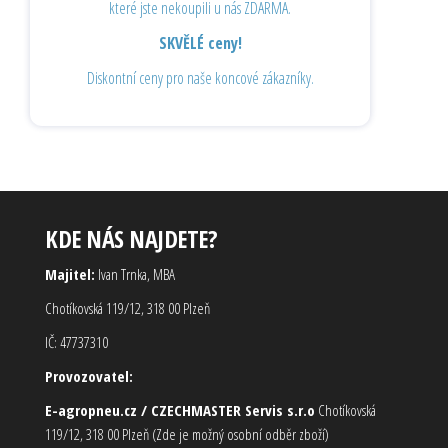
které jste nekoupili u nás ZDARMA.
SKVĚLÉ ceny!
Diskontní ceny pro naše koncové zákazníky.
KDE NÁS NAJDETE?
Majitel:
Ivan Trnka, MBA
Chotíkovská 119/12, 318 00 Plzeň
IČ: 47737310
Provozovatel:
E-agropneu.cz / CZECHMASTER Servis s.r.o
Chotíkovská
119/12, 318 00 Plzeň (Zde je možný osobní odběr zboží)