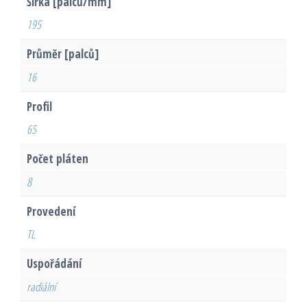
Šířka [palců/mm]
195
Průměr [palců]
16
Profil
65
Počet pláten
8
Provedení
TL
Uspořádání
radiální