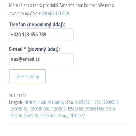
Máte zájem o tento produkt? Zanechte nám kontakt níže nebo
zavolejte na číslo
+420 602 421 859
.
Telefon (nepovinný údaj):
E-mail * (povinný údaj):
Odeslat dotaz
SKU:
11372
Kategorie:
Nákladní / VAN
,
Pneumatiky
Štítků:
10165872
,
11372
,
195006516
,
1950065160
,
19500651600
,
19506516
,
195065160
,
1950651600
,
19516
,
1956516
,
19565160
,
195651600
,
Mirage
,
SKU11372