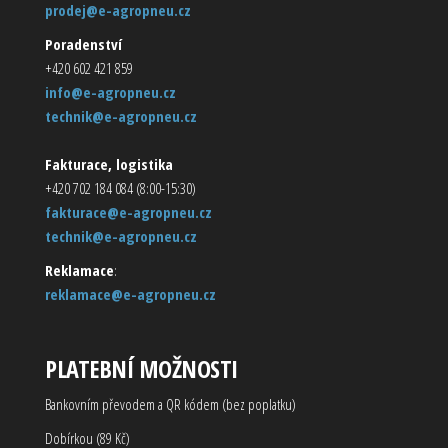
prodej@e-agropneu.cz
Poradenství
+420 602 421 859
info@e-agropneu.cz
technik@e-agropneu.cz
Fakturace, logistika
+420 702 184 084 (8:00-15:30)
fakturace@e-agropneu.cz
technik@e-agropneu.cz
Reklamace
:
reklamace@e-agropneu.cz
PLATEBNÍ MOŽNOSTI
Bankovním převodem a QR kódem (bez poplatku)
Dobírkou (89 Kč)