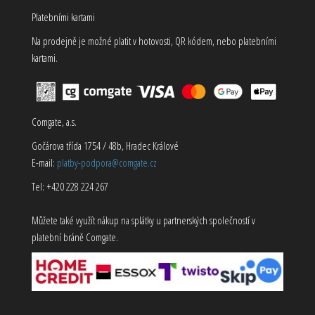
Platebními kartami
Na prodejně je možné platit v hotovosti, QR kódem, nebo platebními
kartami.
Comgate, a.s.
Gočárova třída 1754 / 48b, Hradec Králové
E-mail:
platby-podpora@comgate.cz
Tel: +420 228 224 267
Můžete také využít nákup na splátky u partnerských společností v
platební bráně Comgate.