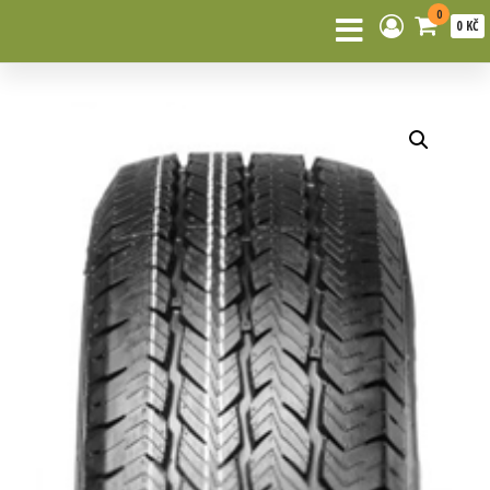
0
0 KČ