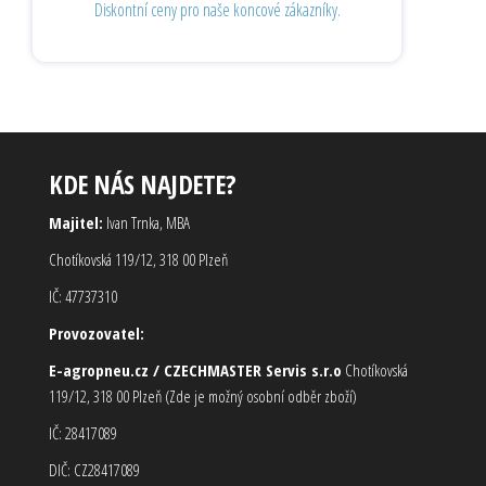
Diskontní ceny pro naše koncové zákazníky.
KDE NÁS NAJDETE?
Majitel:
Ivan Trnka, MBA
Chotíkovská 119/12, 318 00 Plzeň
IČ: 47737310
Provozovatel:
E-agropneu.cz / CZECHMASTER Servis s.r.o
Chotíkovská
119/12, 318 00 Plzeň (Zde je možný osobní odběr zboží)
IČ: 28417089
DIČ: CZ28417089