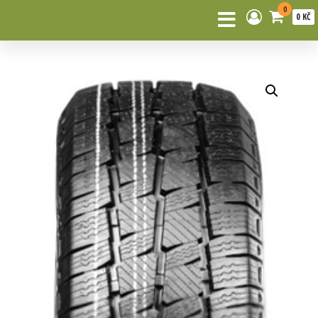
0
0 KČ