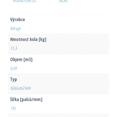
HODNOCENÍ (0)
SKLAD
Výrobce
Mirage
Hmotnost kola [kg]
11,3
Objem [m3]
0,09
Typ
Nákladní/VAN
Šířka [palců/mm]
195