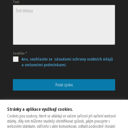
Text
Souhlas
*
Ano, souhlasím se zásadami ochrany osobních údajů
a smluvními podmínkami.
Poslat zprávu
Stránky a aplikace využívají cookies.
Cookies jsou soubory, které se ukládají ve vašem zařízení při načtení webové
stránky, díky nim můžeme snadněji identifikovat způsob, jakým pracujete s
webovými stránkami, vstřícněji s vámi komunikovat, odhalit podvodné chování