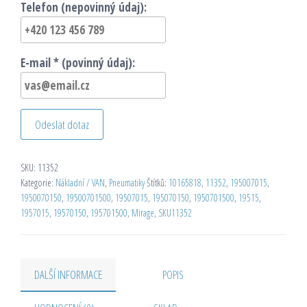
Telefon (nepovinný údaj):
E-mail * (povinný údaj):
Odeslat dotaz
SKU:
11352
Kategorie:
Nákladní / VAN
,
Pneumatiky
Štítků:
10165818
,
11352
,
195007015
,
1950070150
,
19500701500
,
19507015
,
195070150
,
1950701500
,
19515
,
1957015
,
19570150
,
195701500
,
Mirage
,
SKU11352
DALŠÍ INFORMACE
POPIS