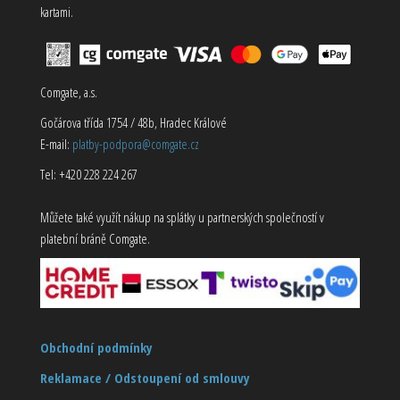
kartami.
Comgate, a.s.
Gočárova třída 1754 / 48b, Hradec Králové
E-mail:
platby-podpora@comgate.cz
Tel: +420 228 224 267
Můžete také využít nákup na splátky u partnerských společností v
platební bráně Comgate.
Obchodní podmínky
Reklamace / Odstoupení od smlouvy