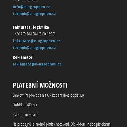
info@e-agropneu.cz
technik@e-agropneu.cz
Fakturace, logistika
+420 702 184 084 (8:00-15:30)
fakturace@e-agropneu.cz
technik@e-agropneu.cz
Reklamace
:
reklamace@e-agropneu.cz
PLATEBNÍ MOŽNOSTI
Bankovním převodem a QR kódem (bez poplatku)
Dobírkou (89 Kč)
Platebními kartami
Na prodejně je možné platit v hotovosti, QR kódem, nebo platebními