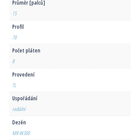
Průměr [palců]
15
Profil
70
Počet pláten
8
Provedení
TL
Uspořádání
radiální
Dezén
MR-W300