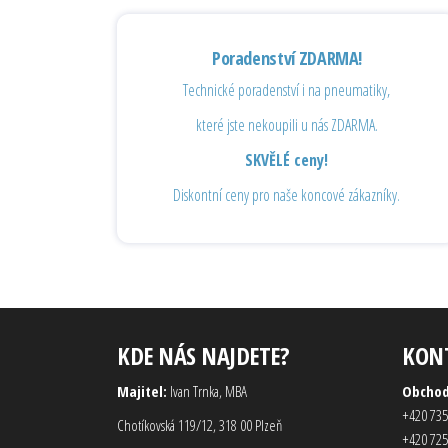
Poradenství ZDARMA!
Technické poradenství i na pneumatiky,
které jste nekoupili u nás ZDARMA.
SKVĚLÉ ceny!
Diskontní ceny pro naše koncové zákazníky.
KDE NÁS NAJDETE?
KON
Majitel:
Ivan Trnka, MBA
Obcho
+420 735
Chotíkovská 119/12, 318 00 Plzeň
+420 725