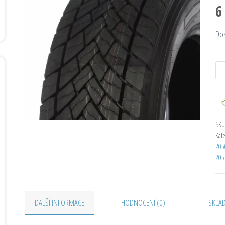
6
Do
SKU
Kat
205
205
DALŠÍ INFORMACE
HODNOCENÍ (0)
SKLA