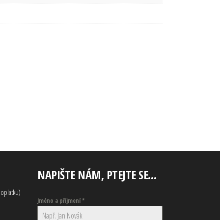
NAPIŠTE NÁM, PTEJTE SE…
oplatku)
Jméno a příjmení
*