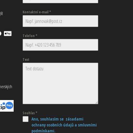
Kontaktní e-mail
*
QR
Telefon
*
Text
tnerských
Souhlas
*
Ano, souhlasím se zásadami
ochrany osobních údajů
a smluvními
podmínkami.