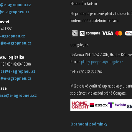
Platebními kartami
@e-agropneu.cz
@e-agropneu.cz
Na prodejně je možné platit v hotovosti, 
kódem, nebo platebními kartami.
nství
 421 859
-agropneu.cz
k@e-agropneu.cz
Comgate, a.s.
Gočárova třída 1754 / 48b, Hradec Králové
ce, logistika
E-mail:
platby-podpora@comgate.cz
 184 084 (8:00-15:30)
ace@e-agropneu.cz
Tel: +420 228 224 267
k@e-agropneu.cz
Můžete také využít nákup na splátky u par
ace
:
společností v platební bráně Comgate.
ace@e-agropneu.cz
Obchodní podmínky