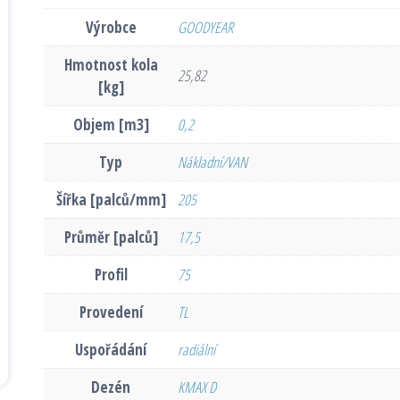
Výrobce
GOODYEAR
Hmotnost kola
25,82
[kg]
Objem [m3]
0,2
Typ
Nákladní/VAN
Šířka [palců/mm]
205
Průměr [palců]
17,5
Profil
75
Provedení
TL
Uspořádání
radiální
Dezén
KMAX D