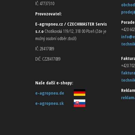
IČ: 47737310
obchod
prodej
Provozovatel:
Porade
E-agropneu.cz / CZECHMASTER Servis
+420 602
s.r.o
Chotíkovská 119/12, 318 00 Plzeň (Zde je
info@e
možný osobní odběr zboží)
techni
IČ: 28417089
Faktura
DIČ: CZ28417089
+420 702
faktur
techni
Naše další e-shopy:
Reklam
e-agropneu.de
reklam
e-agropneu.sk