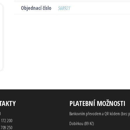
Objednací číslo
568921
TAKTY
PLATEBNÍ MOŽNOSTI
d
Bankovním převodem a QR kódem (bez p
 172 200
Dobírkou (89 Kč)
 709 250