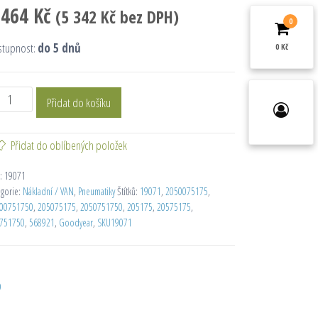
 464
Kč
(
5 342
Kč
bez DPH)
0
stupnost:
do 5 dnů
0 Kč
Přidat do košíku
Přidat do oblíbených položek
:
19071
egorie:
Nákladní / VAN
,
Pneumatiky
Štítků:
19071
,
2050075175
,
00751750
,
205075175
,
2050751750
,
205175
,
20575175
,
751750
,
568921
,
Goodyear
,
SKU19071
D