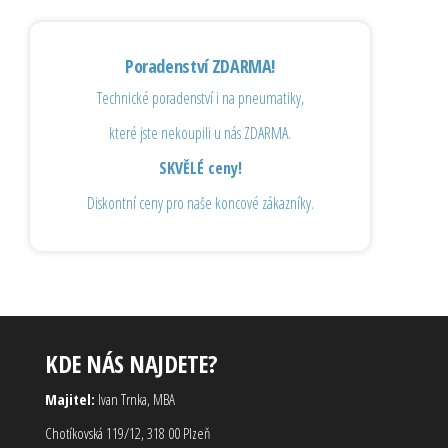
Poradenství ZDARMA!
Technické poradenství i na pneumatiky,
které jste nekoupili u nás ZDARMA.
SKVĚLÉ ceny!
Diskontní ceny pro naše koncové zákazníky.
KDE NÁS NAJDETE?
Majitel:
Ivan Trnka, MBA
Chotíkovská 119/12, 318 00 Plzeň