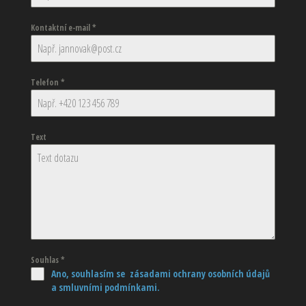
Kontaktní e-mail
*
Telefon
*
Text
Souhlas
*
Ano, souhlasím se zásadami ochrany osobních údajů
a smluvními podmínkami.