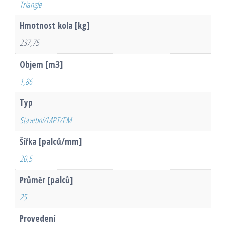
Triangle
Hmotnost kola [kg]
237,75
Objem [m3]
1,86
Typ
Stavební/MPT/EM
Šířka [palců/mm]
20,5
Průměr [palců]
25
Provedení