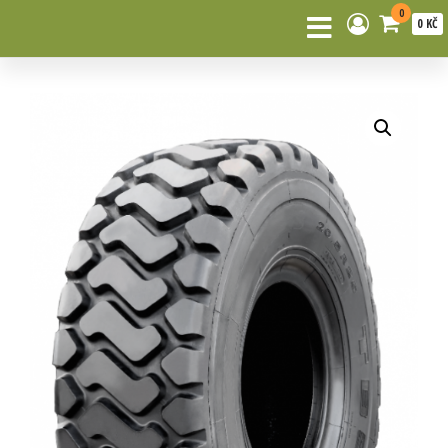
0
0 KČ