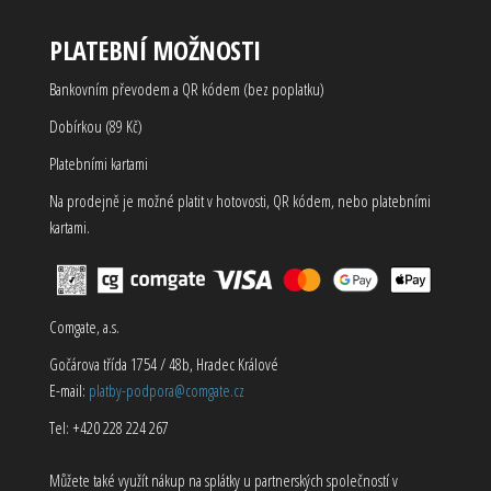
PLATEBNÍ MOŽNOSTI
Bankovním převodem a QR kódem (bez poplatku)
Dobírkou (89 Kč)
Platebními kartami
Na prodejně je možné platit v hotovosti, QR kódem, nebo platebními
kartami.
Comgate, a.s.
Gočárova třída 1754 / 48b, Hradec Králové
E-mail:
platby-podpora@comgate.cz
Tel: +420 228 224 267
Můžete také využít nákup na splátky u partnerských společností v