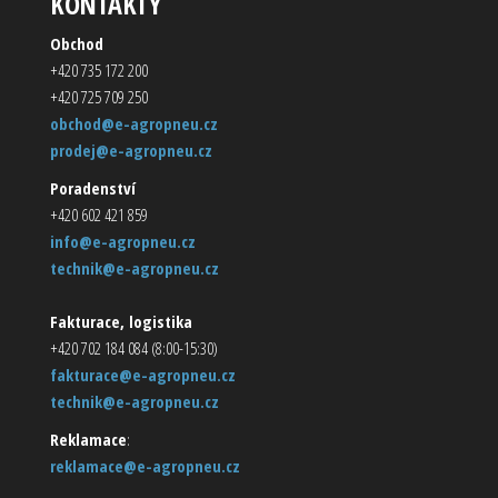
KONTAKTY
Obchod
+420 735 172 200
+420 725 709 250
obchod@e-agropneu.cz
prodej@e-agropneu.cz
Poradenství
+420 602 421 859
info@e-agropneu.cz
technik@e-agropneu.cz
Fakturace, logistika
+420 702 184 084 (8:00-15:30)
fakturace@e-agropneu.cz
technik@e-agropneu.cz
Reklamace
:
reklamace@e-agropneu.cz