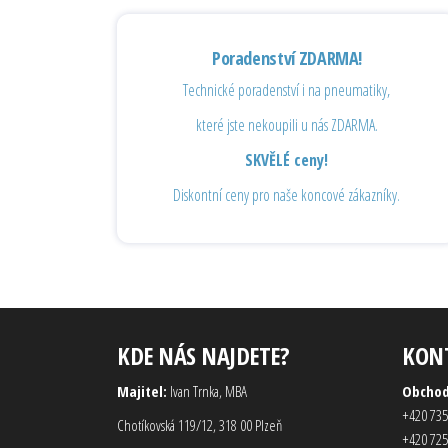
Poradenství ZDARMA!
Technické poradenství i na pneumatiky,
které jste nekoupili u nás ZDARMA.
SKVĚLÉ ceny!
Diskontní ceny pro naše koncové zákazníky.
KDE NÁS NAJDETE?
KON
Majitel:
Ivan Trnka, MBA
Obcho
+420 735
Chotíkovská 119/12, 318 00 Plzeň
+420 725