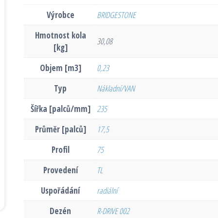
Výrobce
BRIDGESTONE
Hmotnost kola
30,08
[kg]
Objem [m3]
0,23
Typ
Nákladní/VAN
Šířka [palců/mm]
235
Průměr [palců]
17,5
Profil
75
Provedení
TL
Uspořádání
radiální
Dezén
R-DRIVE 002