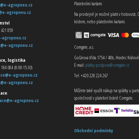
Platebními kartami
@e-agropneu.cz
@e-agropneu.cz
Na prodejně je možné platit v hotovosti, 
kódem, nebo platebními kartami.
nství
 421 859
-agropneu.cz
k@e-agropneu.cz
Comgate, a.s.
Gočárova třída 1754 / 48b, Hradec Králové
ce, logistika
E-mail:
platby-podpora@comgate.cz
 184 084 (8:00-15:30)
ace@e-agropneu.cz
Tel: +420 228 224 267
k@e-agropneu.cz
Můžete také využít nákup na splátky u par
ace
:
společností v platební bráně Comgate.
ace@e-agropneu.cz
Obchodní podmínky