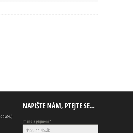
NAPIŠTE NÁM, PTEJTE SE…
oplatku)
Jméno a příjmení
*