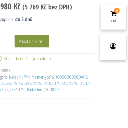
 980
Kč
(
5 769
Kč
bez DPH)
0
stupnost:
do 5 dnů
0 Kč
Přidat do košíku
Přidat do oblíbených položek
:
18857
egorie:
Nákladní / VAN
,
Pneumatiky
Štítků:
000000000000290643
,
57
,
2350075175
,
23500751750
,
235075175
,
2350751750
,
235175
,
75175
,
235751750
,
Bridgestone
,
SKU18857
D