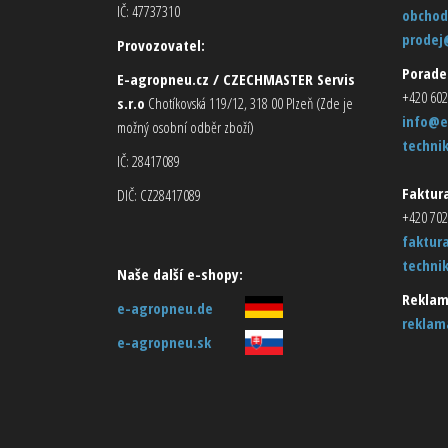
IČ: 47737310
obchod
prodej
Provozovatel:
Porade
E-agropneu.cz / CZECHMASTER Servis
+420 602
s.r.o
Chotíkovská 119/12, 318 00 Plzeň (Zde je
info@e
možný osobní odběr zboží)
techni
IČ: 28417089
Faktura
DIČ: CZ28417089
+420 702
faktur
techni
Naše další e-shopy:
Reklam
e-agropneu.de
reklam
e-agropneu.sk