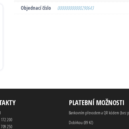
Objednací číslo
000000000000290643
TAKTY
PLATEBNÍ MOŽNOSTI
d
Bankovním převodem a QR kódem (bez p
 172 200
Dobírkou (89 Kč)
 709 250