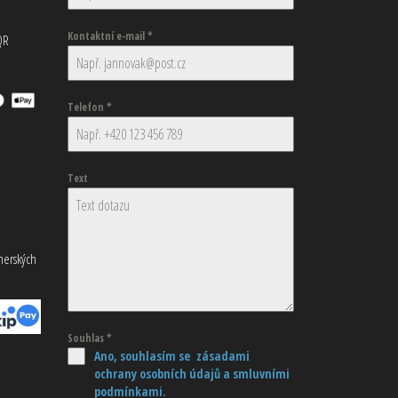
Kontaktní e-mail
*
QR
Telefon
*
Text
tnerských
Souhlas
*
Ano, souhlasím se zásadami
ochrany osobních údajů
a smluvními
podmínkami.