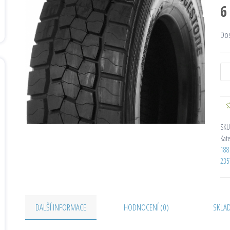
6
Do
SKU
Kat
188
235
DALŠÍ INFORMACE
HODNOCENÍ (0)
SKLA