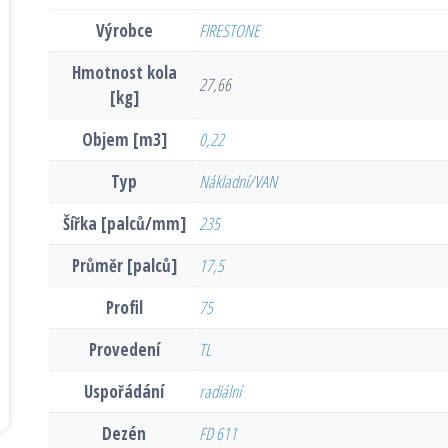
Výrobce
FIRESTONE
Hmotnost kola
27,66
[kg]
Objem [m3]
0,22
Typ
Nákladní/VAN
Šířka [palců/mm]
235
Průměr [palců]
17,5
Profil
75
Provedení
TL
Uspořádání
radiální
Dezén
FD 611