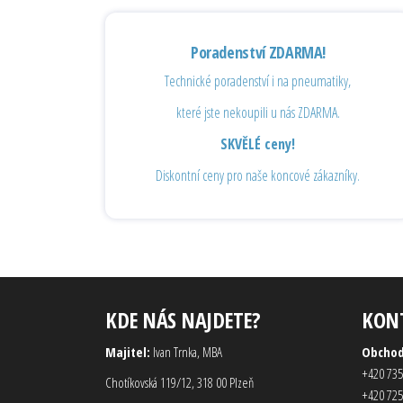
Poradenství ZDARMA!
Technické poradenství i na pneumatiky,
které jste nekoupili u nás ZDARMA.
SKVĚLÉ ceny!
Diskontní ceny pro naše koncové zákazníky.
KDE NÁS NAJDETE?
KON
Majitel:
Ivan Trnka, MBA
Obcho
+420 735
Chotíkovská 119/12, 318 00 Plzeň
+420 725