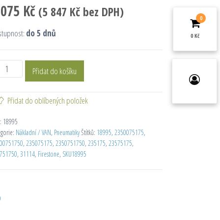
 075
Kč
(
5 847
Kč
bez DPH)
0
stupnost:
do 5 dnů
0 Kč
Přidat do košíku
Přidat do oblíbených položek
:
18995
egorie:
Nákladní / VAN
,
Pneumatiky
Štítků:
18995
,
2350075175
,
00751750
,
235075175
,
2350751750
,
235175
,
23575175
,
751750
,
31114
,
Firestone
,
SKU18995
D