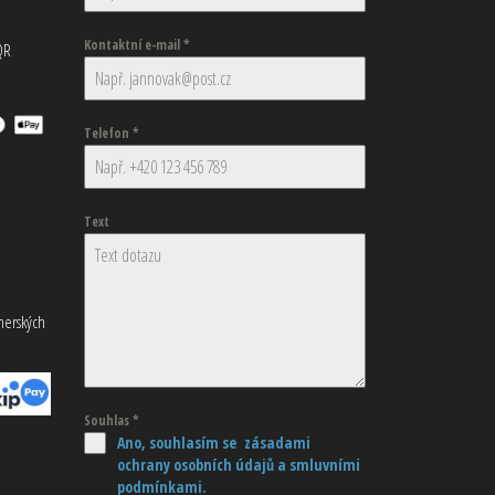
Kontaktní e-mail
*
QR
Telefon
*
Text
tnerských
Souhlas
*
Ano, souhlasím se zásadami
ochrany osobních údajů
a smluvními
podmínkami.