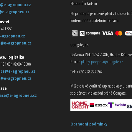
Platebními kartami
@e-agropneu.cz
@e-agropneu.cz
Na prodejně je možné platit v hotovosti, 
kódem, nebo platebními kartami.
nství
 421 859
-agropneu.cz
k@e-agropneu.cz
Comgate, a.s.
Gočárova třída 1754 / 48b, Hradec Králové
ce, logistika
E-mail:
platby-podpora@comgate.cz
 184 084 (8:00-15:30)
ace@e-agropneu.cz
Tel: +420 228 224 267
k@e-agropneu.cz
Můžete také využít nákup na splátky u par
ace
:
společností v platební bráně Comgate.
ace@e-agropneu.cz
Obchodní podmínky