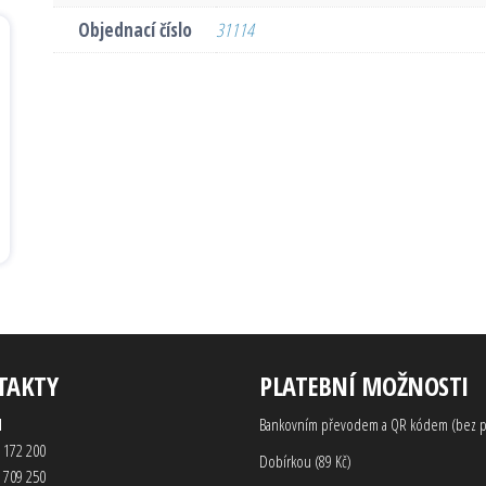
Objednací číslo
31114
TAKTY
PLATEBNÍ MOŽNOSTI
d
Bankovním převodem a QR kódem (bez p
 172 200
Dobírkou (89 Kč)
 709 250