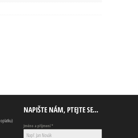
NAPIŠTE NÁM, PTEJTE SE…
oplatku)
Jméno a příjmení
*