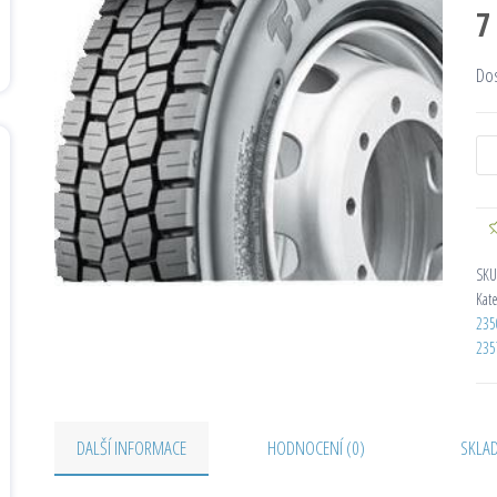
7
Do
SKU
Kat
235
235
DALŠÍ INFORMACE
HODNOCENÍ (0)
SKLA