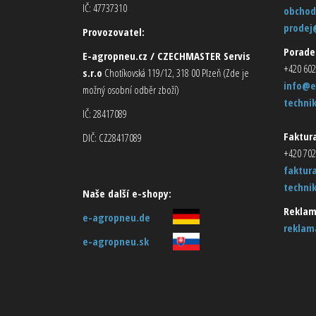
IČ: 47737310
obchod
prodej
Provozovatel:
Porade
E-agropneu.cz / CZECHMASTER Servis
+420 602
s.r.o
Chotíkovská 119/12, 318 00 Plzeň (Zde je
info@e
možný osobní odběr zboží)
techni
IČ: 28417089
Faktura
DIČ: CZ28417089
+420 702
faktur
techni
Naše další e-shopy:
Reklam
e-agropneu.de
reklam
e-agropneu.sk