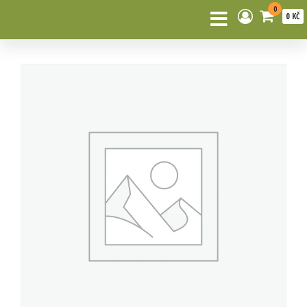
0
0 KČ