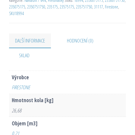
Kategorie:
Nákladní / VAN
,
Pneumatiky
Štítků:
18994
,
2350075175
,
23500751750
,
235075175
,
2350751750
,
235175
,
23575175
,
235751750
,
31117
,
Firestone
,
SKU18994
DALŠÍ INFORMACE
HODNOCENÍ (0)
SKLAD
Výrobce
FIRESTONE
Hmotnost kola [kg]
26,68
Objem [m3]
0,21