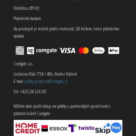
Dobírkou (89 Kč)
Platebními kartami
Na prodejně je možné platit v hotovosti, QR kódem, nebo platebními
kartami.
Comgate, a.s.
Gočárova třída 1754 / 48b, Hradec Králové
E-mail:
platby-podpora@comgate.cz
Tel: +420 228 224 267
Můžete také využít nákup na splátky u partnerských společností v
platební bráně Comgate.