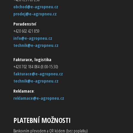
obchod@e-agropneu.cz
prodej@e-agropneu.cz
Poradenství
+420 602 421 859
info@e-agropneu.cz
technik@e-agropneu.cz
Fakturace, logistika
+420 702 184 084 (8:00-15:30)
fakturace@e-agropneu.cz
technik@e-agropneu.cz
Reklamace
:
reklamace@e-agropneu.cz
PLATEBNÍ MOŽNOSTI
Bankovním převodem a QR kódem (bez poplatku)