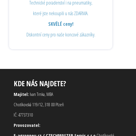
Technické poradenství i na pneumatiky,
které jste nekoupili u nás ZDARMA.
SKVĚLÉ ceny!
Diskontní ceny pro naše koncové zákazníky.
KDE NÁS NAJDETE?
Majitel:
Ivan Trnka, MBA
Chotíkovská 119/12, 318 00 Plzeň
IČ: 47737310
Provozovatel:
E-agropneu.cz / CZECHMASTER Servis s.r.o
Chotíkovská