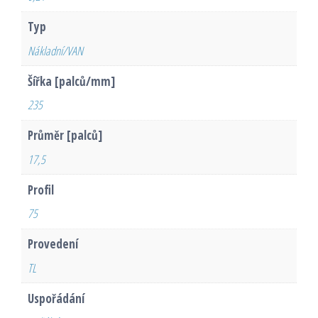
Typ
Nákladní/VAN
Šířka [palců/mm]
235
Průměr [palců]
17,5
Profil
75
Provedení
TL
Uspořádání