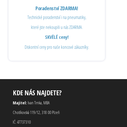
Poradenství ZDARMA!
Technické poradenství i na pneumatiky,
které jste nekoupili u nás ZDARMA.
SKVĚLÉ ceny!
Diskontní ceny pro naše koncové zákazníky.
KDE NÁS NAJDETE?
Majitel:
Ivan Trnka, MBA
Chotíkovská 119/12, 318 00 Plzeň
IČ: 47737310