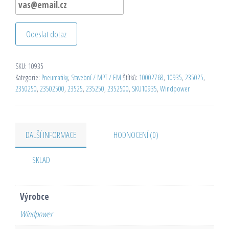
Odeslat dotaz
SKU:
10935
Kategorie:
Pneumatiky
,
Stavební / MPT / EM
Štítků:
10002768
,
10935
,
235025
,
2350250
,
23502500
,
23525
,
235250
,
2352500
,
SKU10935
,
Windpower
DALŠÍ INFORMACE
HODNOCENÍ (0)
SKLAD
Výrobce
Windpower