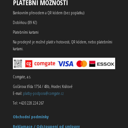
PLATEBNÍ MOŽNOSTI
Bankovním převodem a QR kódem (bez poplatku)
Dobírkou (89 Kč)
Platebními kartami
Na prodejně je možné platit v hotovosti, QR kódem, nebo platebními
kartami.
Comgate, a.s.
Gočárova třída 1754 / 48b, Hradec Králové
E-mail:
platby-podpora@comgate.cz
Tel: +420 228 224 267
Obchodní podmínky
Reklamace / Odstoupení od smlouvy