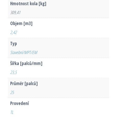
Hmotnost kola [kg]
309,41
Objem [m3]
2,42
Typ
Stavební/MPT/EM
Šířka [palců/mm]
23,5
Průměr [palců]
25
Provedení
TL