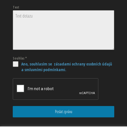
Text
Souhlas
*
Ano, souhlasím se zásadami ochrany osobních údajů
a smluvními podmínkami.
Poslat zprávu