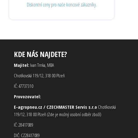
Diskontní ceny pro naše koncové zákazníky.
KDE NÁS NAJDETE?
Majitel:
Ivan Trnka, MBA
Chotíkovská 119/12, 318 00 Plzeň
IČ: 47737310
Provozovatel:
E-agropneu.cz / CZECHMASTER Servis s.r.o
Chotíkovská
119/12, 318 00 Plzeň (Zde je možný osobní odběr zboží)
IČ: 28417089
DIČ: CZ28417089