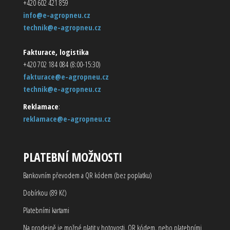
+420 602 421 859
info@e-agropneu.cz
technik@e-agropneu.cz
Fakturace, logistika
+420 702 184 084 (8:00-15:30)
fakturace@e-agropneu.cz
technik@e-agropneu.cz
Reklamace
:
reklamace@e-agropneu.cz
PLATEBNÍ MOŽNOSTI
Bankovním převodem a QR kódem (bez poplatku)
Dobírkou (89 Kč)
Platebními kartami
Na prodejně je možné platit v hotovosti, QR kódem, nebo platebními