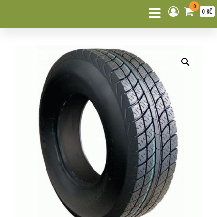
0
0 KČ