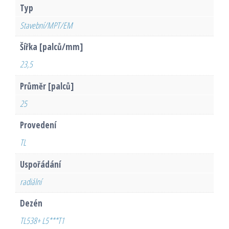
Typ
Stavební/MPT/EM
Šířka [palců/mm]
23,5
Průměr [palců]
25
Provedení
TL
Uspořádání
radiální
Dezén
TL538+ L5***T1