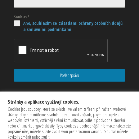
Souhlas
*
Ano, souhlasím se zásadami ochrany osobních údajů
a smluvními podmínkami.
Poslat zprávu
Stránky a aplikace využívají cookies.
Cookies jsou soubory, které se ukládají ve vašem zařízení při načtení webové
stránky, díky nim můžeme snadněji identifikovat způsob, jakým pracujete s
webovými stránkami, vstřícněji s vámi komunikovat, odhalit podvodné chování
nebo cílit marketingové aktivity. Typy cookies a podrobnější informace naleznete
popsané níže, můžete si zde zvolit svou preferovanou variantu. Souhlas můžete
kdykoliv změnit nebo zrušit.