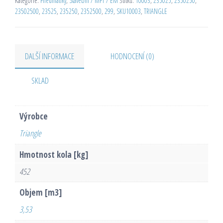
Kategorie:
Pneumatiky
,
Stavební / MPT / EM
Štítků:
10003
,
235025
,
2350250
,
23502500
,
23525
,
235250
,
2352500
,
299
,
SKU10003
,
TRIANGLE
DALŠÍ INFORMACE
HODNOCENÍ (0)
SKLAD
Výrobce
Triangle
Hmotnost kola [kg]
452
Objem [m3]
3,53