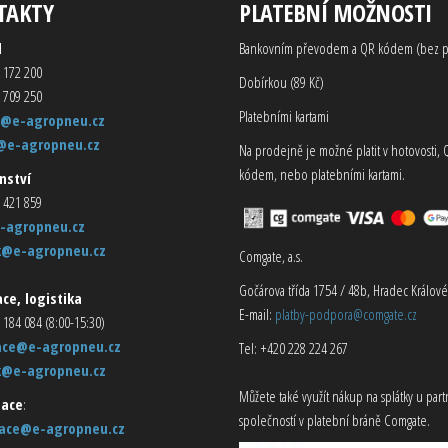
TAKTY
PLATEBNÍ MOŽNOSTI
d
Bankovním převodem a QR kódem (bez p
 172 200
Dobírkou (89 Kč)
 709 250
Platebními kartami
@e-agropneu.cz
@e-agropneu.cz
Na prodejně je možné platit v hotovosti, 
kódem, nebo platebními kartami.
nství
 421 859
-agropneu.cz
k@e-agropneu.cz
Comgate, a.s.
Gočárova třída 1754 / 48b, Hradec Králové
ce, logistika
E-mail:
platby-podpora@comgate.cz
 184 084 (8:00-15:30)
ace@e-agropneu.cz
Tel: +420 228 224 267
k@e-agropneu.cz
Můžete také využít nákup na splátky u par
ace
:
společností v platební bráně Comgate.
ace@e-agropneu.cz