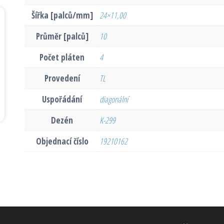
Šířka [palců/mm]
24×11,00
Průměr [palců]
10
Počet pláten
4
Provedení
TL
Uspořádání
diagonální
Dezén
K-299
Objednací číslo
19210162