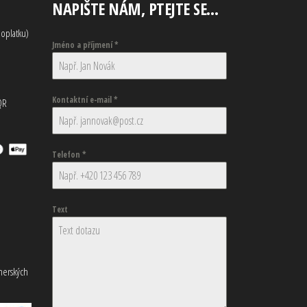
NAPIŠTE NÁM, PTEJTE SE…
oplatku)
Jméno a příjmení
*
Kontaktní e-mail
*
QR
Telefon
*
Text
tnerských