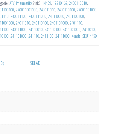
egorie:
ATV
,
Pneumatiky
Štítků:
14459
,
19210162
,
2400110010
,
01100100
,
240011001000
,
240011010
,
2400110100
,
24001101000
,
01110
,
240011100
,
2400111000
,
240110010
,
2401100100
,
11001000
,
24011010
,
240110100
,
2401101000
,
2401110
,
11100
,
240111000
,
24110010
,
241100100
,
2411001000
,
2411010
,
10100
,
241101000
,
241110
,
2411100
,
24111000
,
Kenda
,
SKU14459
(0)
SKLAD