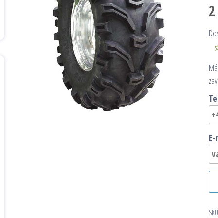
2
Do
Mát
zav
Te
E-
SKU