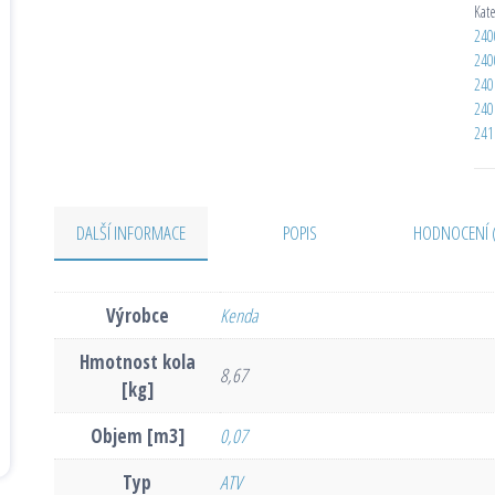
Kat
240
240
240
240
241
DALŠÍ INFORMACE
POPIS
HODNOCENÍ 
Výrobce
Kenda
Hmotnost kola
8,67
[kg]
Objem [m3]
0,07
Typ
ATV