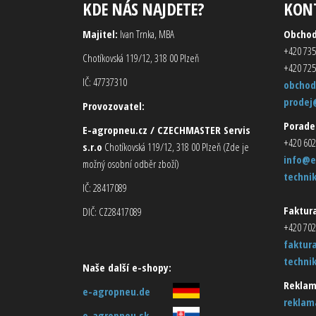
KDE NÁS NAJDETE?
KON
Majitel:
Ivan Trnka, MBA
Obcho
+420 735
Chotíkovská 119/12, 318 00 Plzeň
+420 725
IČ: 47737310
obchod
prodej
Provozovatel:
Porade
E-agropneu.cz / CZECHMASTER Servis
+420 602
s.r.o
Chotíkovská 119/12, 318 00 Plzeň (Zde je
info@e
možný osobní odběr zboží)
techni
IČ: 28417089
Faktura
DIČ: CZ28417089
+420 702
faktur
techni
Naše další e-shopy:
Reklam
e-agropneu.de
reklam
e-agropneu.sk