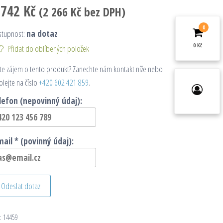
 742
Kč
(
2 266
Kč
bez DPH)
0
stupnost:
na dotaz
0 Kč
Přidat do oblíbených položek
e zájem o tento produkt? Zanechte nám kontakt níže nebo
olejte na číslo
+420 602 421 859
.
lefon (nepovinný údaj):
mail * (povinný údaj):
Odeslat dotaz
:
14459